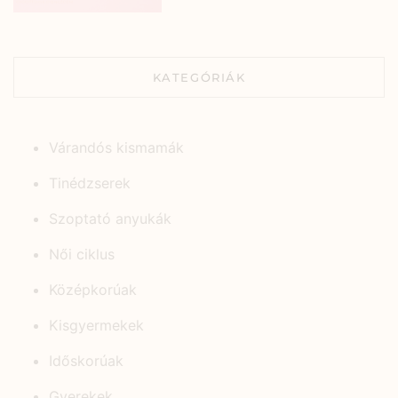
KATEGÓRIÁK
Várandós kismamák
Tinédzserek
Szoptató anyukák
Női ciklus
Középkorúak
Kisgyermekek
Időskorúak
Gyerekek