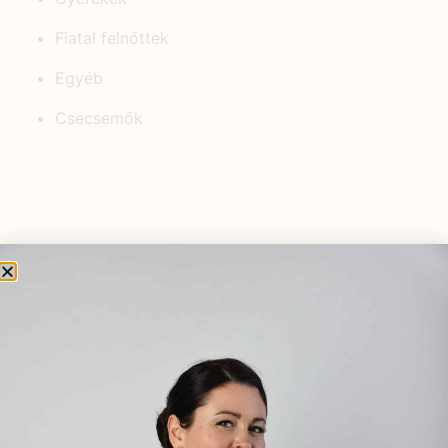
Fiatal felnőttek
Egyéb
Csecsemők
KEDVELT BEJEGYZÉSEK
Ismét egy hiánypótló kötettel
teljesedik a Természetgyógyász a
családban könyvsorozat!
2023.10.31.