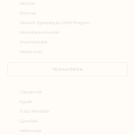
Pénztár
Sitemap
Vállalati Egészség és Jóllét Program
Várandós kismamák
Viszonteladók
Webáruház
TÉMAKÖRÖK
Csecsemők
Egyéb
Fiatal felnőttek
Gyerekek
Időskorúak