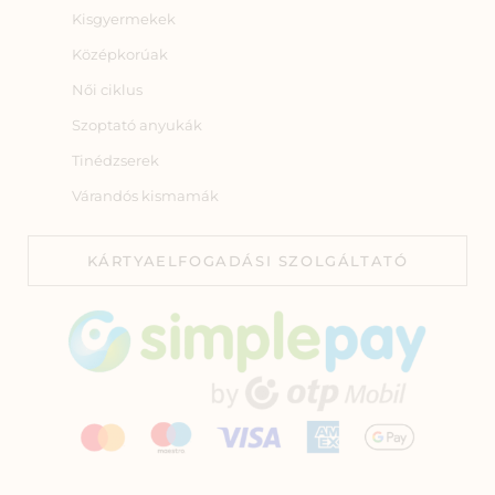
Kisgyermekek
Középkorúak
Női ciklus
Szoptató anyukák
Tinédzserek
Várandós kismamák
KÁRTYAELFOGADÁSI SZOLGÁLTATÓ