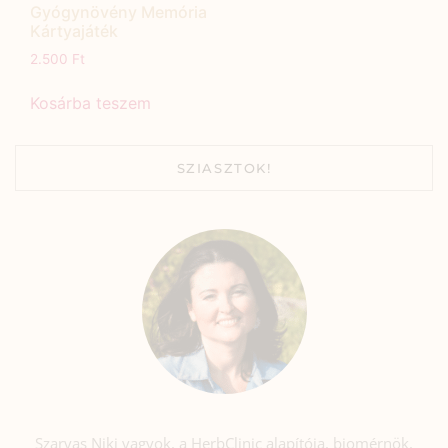
Gyógynövény Memória
Kártyajáték
2.500
Ft
Kosárba teszem
SZIASZTOK!
Szarvas Niki vagyok, a HerbClinic alapítója, biomérnök,