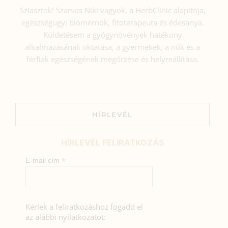
Sziasztok! Szarvas Niki vagyok, a HerbClinic alapítója,
egészségügyi biomérnök, fitoterapeuta és édesanya.
Küldetésem a gyógynövények hatékony
alkalmazásának oktatása, a gyermekek, a nők és a
férfiak egészségének megőrzése és helyreállítása.
HÍRLEVÉL
HÍRLEVÉL FELIRATKOZÁS
*
E-mail cím
Kérlek a feliratkozáshoz fogadd el
az alábbi nyilatkozatot: