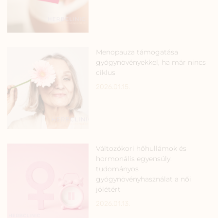
Menopauza támogatása
gyógynövényekkel, ha már nincs
ciklus
2026.01.15.
Változókori hőhullámok és
hormonális egyensúly:
tudományos
gyógynövényhasználat a női
jólétért
2026.01.13.