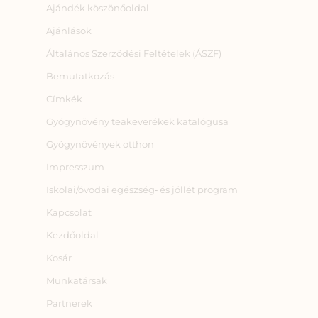
Ajándék köszönőoldal
Ajánlások
Általános Szerződési Feltételek (ÁSZF)
Bemutatkozás
Címkék
Gyógynövény teakeverékek katalógusa
Gyógynövények otthon
Impresszum
Iskolai/óvodai egészség‑ és jóllét program
Kapcsolat
Kezdőoldal
Kosár
Munkatársak
Partnerek