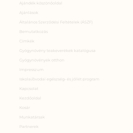
Ajándék köszönőoldal
Ajánlások
Általános Szerződési Feltételek (ÁSZF)
Bemutatkozás
Címkék
Gyógynövény teakeverékek katalógusa
Gyógynövények otthon
Impresszum
Iskolai/óvodai egészség‑ és jóllét program
Kapcsolat
Kezdőoldal
Kosár
Munkatársak
Partnerek