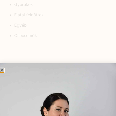
Gyerekek
Fiatal felnőttek
Egyéb
Csecsemők
KEDVELT BEJEGYZÉSEK
Termékenység kézikönyve
könyvbemutató
2023.05.19.