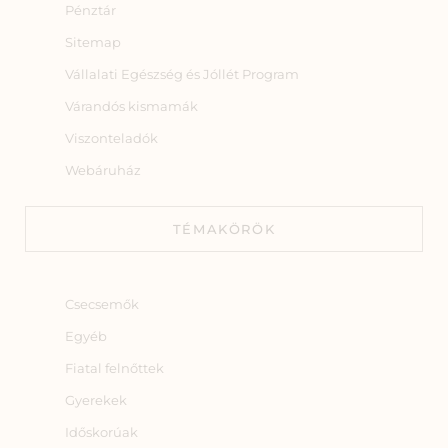
Pénztár
Sitemap
Vállalati Egészség és Jóllét Program
Várandós kismamák
Viszonteladók
Webáruház
TÉMAKÖRÖK
Csecsemők
Egyéb
Fiatal felnőttek
Gyerekek
Időskorúak