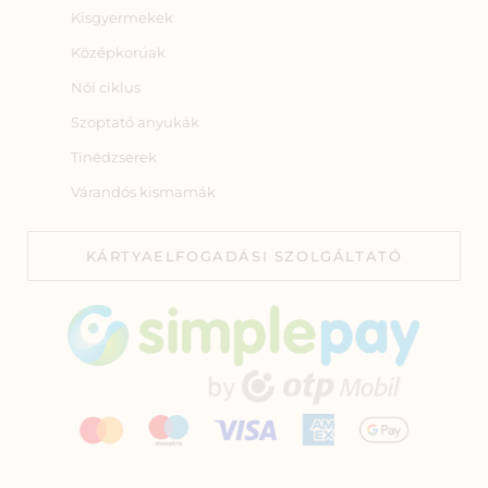
Kisgyermekek
Középkorúak
Női ciklus
Szoptató anyukák
Tinédzserek
Várandós kismamák
KÁRTYAELFOGADÁSI SZOLGÁLTATÓ