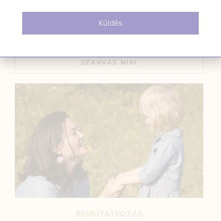
szindróma kezelésére
2025.09.04.
Küldés
SZARVAS NIKI
BEMUTATKOZÁS