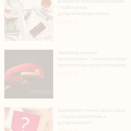
problémák természetes kezelése
– Tudományos
gyógynövényhasználattal
2026.01.27.
Meddőség kezelése
természetesen – hormonrendszer
harmonizálása gyógynövényekkel
2026.01.22.
Szabálytalan menstruációs ciklus
– Hogyan segíthetnek a
gyógynövények?