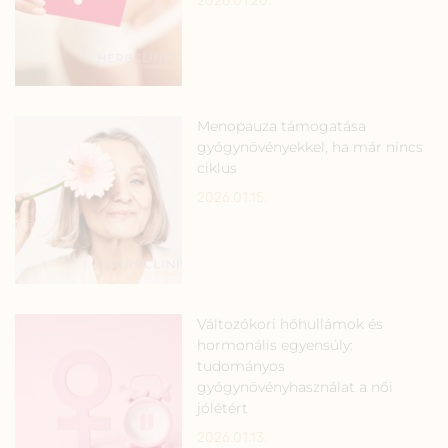
2026.01.20.
Menopauza támogatása
gyógynövényekkel, ha már nincs
ciklus
2026.01.15.
Változókori hőhullámok és
hormonális egyensúly:
tudományos
gyógynövényhasználat a női
jólétért
2026.01.13.