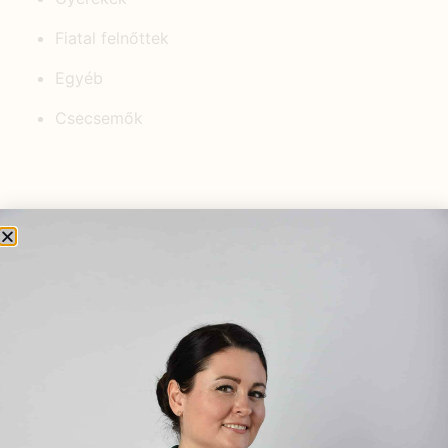
Fiatal felnőttek
Egyéb
Csecsemők
KEDVELT BEJEGYZÉSEK
Hasmenéssel és hányással járó
megbetegedések kezelése
gyógynövényekkel
2019.06.30.