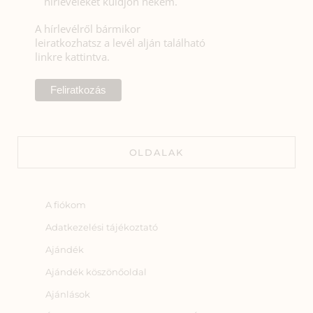
hírleveleket küldjön nekem.
A hírlevélről bármikor
leiratkozhatsz a levél alján található
linkre kattintva.
OLDALAK
A fiókom
Adatkezelési tájékoztató
Ajándék
Ajándék köszönőoldal
Ajánlások