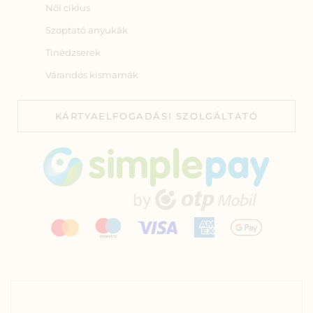
Női ciklus
Szoptató anyukák
Tinédzserek
Várandós kismamák
KÁRTYAELFOGADÁSI SZOLGÁLTATÓ