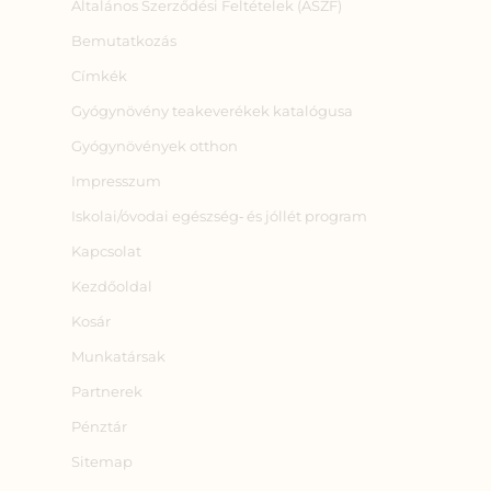
Általános Szerződési Feltételek (ÁSZF)
Bemutatkozás
Címkék
Gyógynövény teakeverékek katalógusa
Gyógynövények otthon
Impresszum
Iskolai/óvodai egészség‑ és jóllét program
Kapcsolat
Kezdőoldal
Kosár
Munkatársak
Partnerek
Pénztár
Sitemap