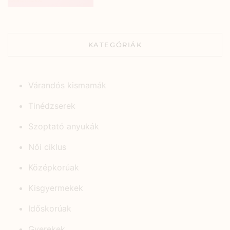
KATEGÓRIÁK
Várandós kismamák
Tinédzserek
Szoptató anyukák
Női ciklus
Középkorúak
Kisgyermekek
Időskorúak
Gyerekek