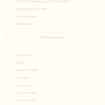
Vállalati Egészség és Jóllét Program
Várandós kismamák
Viszonteladók
Webáruház
TÉMAKÖRÖK
Csecsemők
Egyéb
Fiatal felnőttek
Gyerekek
Időskorúak
Kisgyermekek
Középkorúak