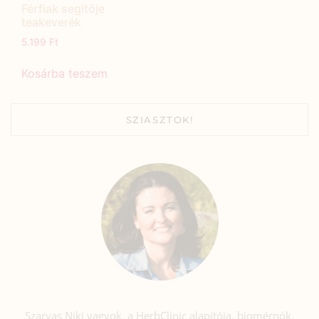
Férfiak segítője
teakeverék
5.199
Ft
Kosárba teszem
SZIASZTOK!
Szarvas Niki vagyok, a HerbClinic alapítója, biomérnök,