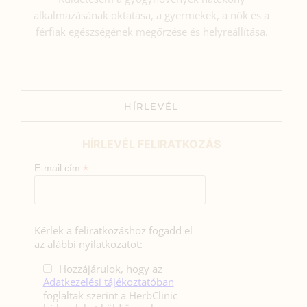
alkalmazásának oktatása, a gyermekek, a nők és a
férfiak egészségének megőrzése és helyreállítása.
HÍRLEVÉL
HÍRLEVÉL FELIRATKOZÁS
*
E-mail cím
Kérlek a feliratkozáshoz fogadd el
az alábbi nyilatkozatot:
Hozzájárulok, hogy az
Adatkezelési tájékoztatóban
foglaltak szerint a HerbClinic