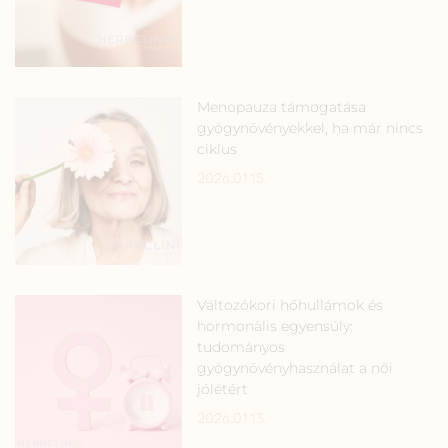
Menopauza támogatása
gyógynövényekkel, ha már nincs
ciklus
2026.01.15.
Változókori hőhullámok és
hormonális egyensúly:
tudományos
gyógynövényhasználat a női
jólétért
2026.01.13.