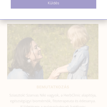
Küldés
SZARVAS NIKI
BEMUTATKOZÁS
Sziasztok! Szarvas Niki vagyok, a HerbClinic alapítója,
egészségügyi biomérnök, fitoterapeuta és édesanya.
Küldetésem a gyógynövények hatékony