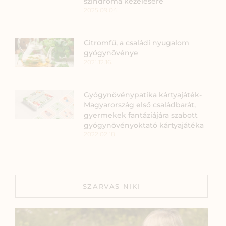
szindróma kezelésére
2025.09.04.
Citromfű, a családi nyugalom
gyógynövénye
2021.12.16.
Gyógynövénypatika kártyajáték-
Magyarország első családbarát,
gyermekek fantáziájára szabott
gyógynövényoktató kártyajátéka
2022.02.18.
SZARVAS NIKI