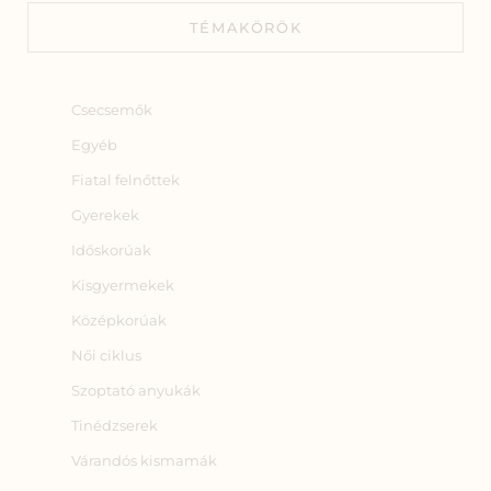
TÉMAKÖRÖK
Csecsemők
Egyéb
Fiatal felnőttek
Gyerekek
Időskorúak
Kisgyermekek
Középkorúak
Női ciklus
Szoptató anyukák
Tinédzserek
Várandós kismamák