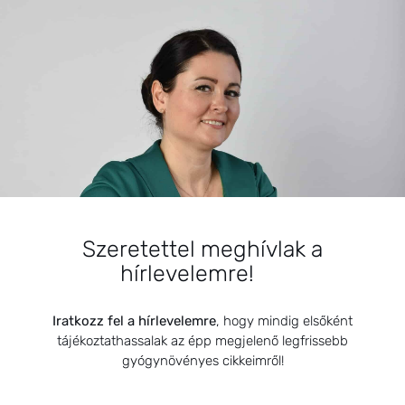
Tinédzserek
Szoptató anyukák
Női ciklus
Középkorúak
Kisgyermekek
Időskorúak
Gyerekek
Szeretettel meghívlak a
hírlevelemre!
Fiatal felnőttek
Egyéb
Iratkozz fel a hírlevelemre
, hogy mindig elsőként
tájékoztathassalak az épp megjelenő legfrissebb
Csecsemők
gyógynövényes cikkeimről!