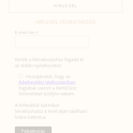
HÍRLEVÉL
HÍRLEVÉL FELIRATKOZÁS
*
E-mail cím
Kérlek a feliratkozáshoz fogadd el
az alábbi nyilatkozatot:
Hozzájárulok, hogy az
Adatkezelési tájékoztatóban
foglaltak szerint a HerbClinic
hírleveleket küldjön nekem.
A hírlevélről bármikor
leiratkozhatsz a levél alján található
linkre kattintva.