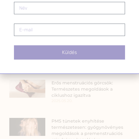
KEDVELT BEJEGYZÉSEK
Gyógynövények szerepe a JÖVŐ
Küldés
építésében
2024.06.07.
Erős menstruációs görcsök:
Természetes megoldások a
ciklushoz igazítva
2025.05.20.
PMS tünetek enyhítése
természetesen: gyógynövényes
megoldások a premenstruációs