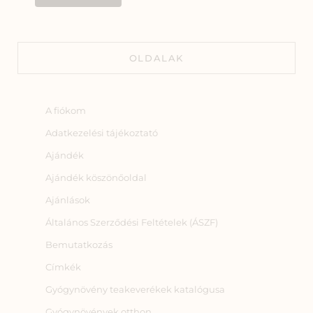
OLDALAK
A fiókom
Adatkezelési tájékoztató
Ajándék
Ajándék köszönőoldal
Ajánlások
Általános Szerződési Feltételek (ÁSZF)
Bemutatkozás
Címkék
Gyógynövény teakeverékek katalógusa
Gyógynövények otthon