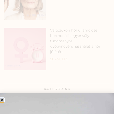
Változókori hőhullámok és
hormonális egyensúly:
tudományos
gyógynövényhasználat a női
jólétért
2026.01.13.
KATEGÓRIÁK
Várandós kismamák