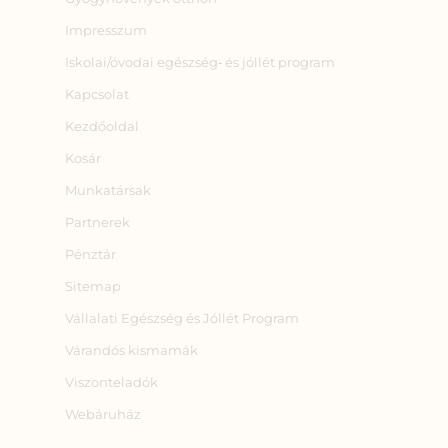
Impresszum
Iskolai/óvodai egészség‑ és jóllét program
Kapcsolat
Kezdőoldal
Kosár
Munkatársak
Partnerek
Pénztár
Sitemap
Vállalati Egészség és Jóllét Program
Várandós kismamák
Viszonteladók
Webáruház