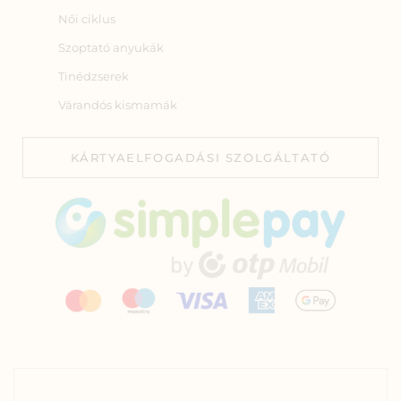
Női ciklus
Szoptató anyukák
Tinédzserek
Várandós kismamák
KÁRTYAELFOGADÁSI SZOLGÁLTATÓ