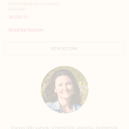
Fitoterápia konzultáció
Nőknek
39.000
Ft
Kosárba teszem
SZIASZTOK!
Szarvas Niki vagyok, a HerbClinic alapítója, biomérnök,