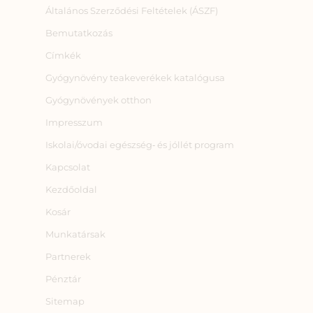
Általános Szerződési Feltételek (ÁSZF)
Bemutatkozás
Címkék
Gyógynövény teakeverékek katalógusa
Gyógynövények otthon
Impresszum
Iskolai/óvodai egészség‑ és jóllét program
Kapcsolat
Kezdőoldal
Kosár
Munkatársak
Partnerek
Pénztár
Sitemap