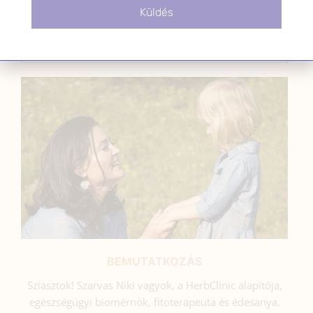
Küldés
SZARVAS NIKI
BEMUTATKOZÁS
Sziasztok! Szarvas Niki vagyok, a HerbClinic alapítója,
egészségügyi biomérnök, fitoterapeuta és édesanya.