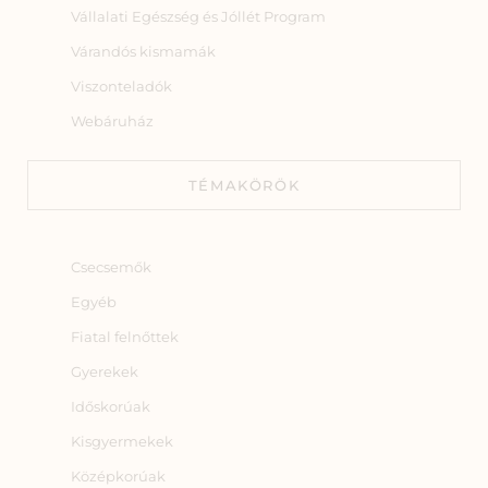
Vállalati Egészség és Jóllét Program
Várandós kismamák
Viszonteladók
Webáruház
TÉMAKÖRÖK
Csecsemők
Egyéb
Fiatal felnőttek
Gyerekek
Időskorúak
Kisgyermekek
Középkorúak