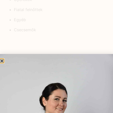
Fiatal felnőttek
Egyéb
Csecsemők
KEDVELT BEJEGYZÉSEK
Megjelent az első cikk a
HerbClinic-ről a Forbes-ban!
2024.02.28.