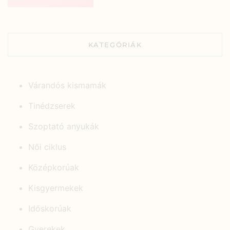
KATEGÓRIÁK
Várandós kismamák
Tinédzserek
Szoptató anyukák
Női ciklus
Középkorúak
Kisgyermekek
Időskorúak
Gyerekek