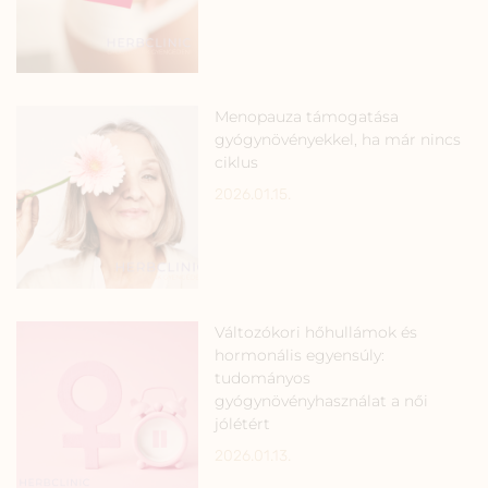
Menopauza támogatása
gyógynövényekkel, ha már nincs
ciklus
2026.01.15.
Változókori hőhullámok és
hormonális egyensúly:
tudományos
gyógynövényhasználat a női
jólétért
2026.01.13.