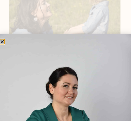
BEMUTATKOZÁS
Sziasztok! Szarvas Niki vagyok, a HerbClinic alapítója,
egészségügyi biomérnök, fitoterapeuta és édesanya.
Küldetésem a gyógynövények hatékony
alkalmazásának oktatása, a gyermekek, a nők és a
férfiak egészségének megőrzése és helyreállítása.
HÍRLEVÉL