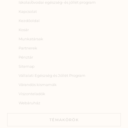
Iskolai/óvodai egészség‑ és jóllét program
Kapcsolat
Kezdőoldal
Kosár
Munkatársak
Partnerek
Pénztár
Sitemap
Vállalati Egészség és Jóllét Program
Várandós kismamák
Viszonteladók
Webáruház
TÉMAKÖRÖK