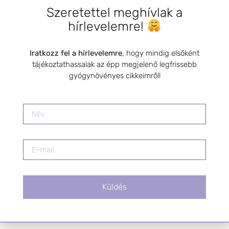
Szeretettel meghívlak a
HÍRLEVÉL FELIRATKOZÁS
hírlevelemre!
*
E-mail cím
Iratkozz fel a hírlevelemre
, hogy mindig elsőként
tájékoztathassalak az épp megjelenő legfrissebb
Kérlek a feliratkozáshoz fogadd el
gyógynövényes cikkeimről!
az alábbi nyilatkozatot:
Hozzájárulok, hogy az
Adatkezelési tájékoztatóban
foglaltak szerint a HerbClinic
hírleveleket küldjön nekem.
A hírlevélről bármikor
leiratkozhatsz a levél alján található
linkre kattintva.
Küldés