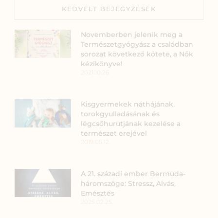
KEDVELT BEJEGYZÉSEK
Novemberben jelenik meg a
Természetgyógyász a családban
sorozat következő kötete, a Nők
kézikönyve!
2021.10.26.
Kisgyermekek náthájának,
torokgyulladásának és
légcsőhurutjának kezelése a
természet erejével
2019.05.12.
A 21. századi ember Bermuda-
háromszöge: Stressz, Alvás,
Emésztés
2025.02.25.