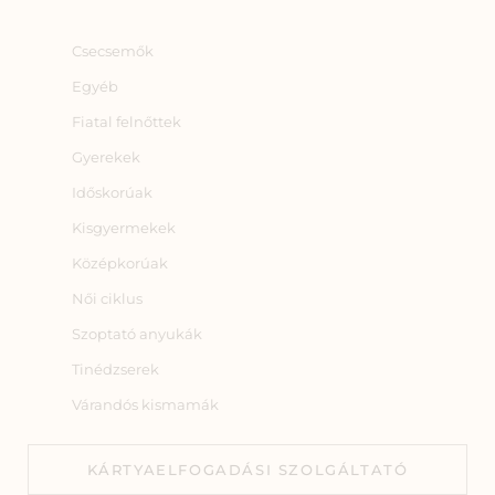
Csecsemők
Egyéb
Fiatal felnőttek
Gyerekek
Időskorúak
Kisgyermekek
Középkorúak
Női ciklus
Szoptató anyukák
Tinédzserek
Várandós kismamák
KÁRTYAELFOGADÁSI SZOLGÁLTATÓ