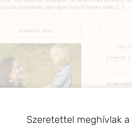
ik, futó biciklizik, rollerezik… A férjem imád biciklizni, f
rd szokott lesérülni, apai ágon örökölt hajlam miatt. […]
SZARVAS NIKI
HÍRLE
*
E-mail cím
Kérlek a fel
az alábbi nyi
Hozzájá
Adatkezelé
BEMUTATKOZÁS
foglaltak s
Szeretettel meghívlak a
sztok! Szarvas Niki vagyok, a HerbClinic
alapítója, egészségügyi biomérnök,
A hírlevélrő