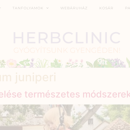
TANFOLYAMOK
WEBÁRUHÁZ
KOSÁR
P
m juniperi
zelése természetes módszere