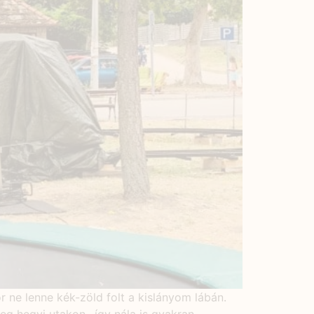
 ne lenne kék-zöld folt a kislányom lábán.