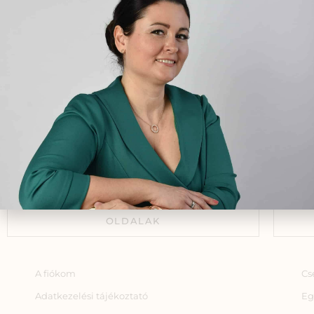
fi
gyó
okt
Hogyan változtatta meg a
egé
HerbClinic életútját a Cápák
között műsora?
2024.05.23.
A Sakk, az agy ideggyógyásza
2024.09.30.
OLDALAK
A fiókom
Cs
Adatkezelési tájékoztató
Eg