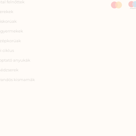
atal felnőttek
erekek
őskorúak
sgyermekek
zépkorúak
i ciklus
optató anyukák
nédzserek
randós kismamák