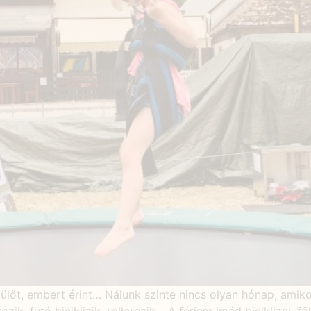
lőt, embert érint… Nálunk szinte nincs olyan hónap, amikor