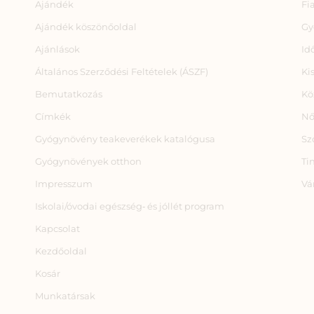
Ajándék
Fi
Ajándék köszönőoldal
Gy
Ajánlások
Id
Általános Szerződési Feltételek (ÁSZF)
Ki
Bemutatkozás
Kö
Címkék
Nő
Gyógynövény teakeverékek katalógusa
Sz
Gyógynövények otthon
Ti
Impresszum
Vá
Iskolai/óvodai egészség‑ és jóllét program
Kapcsolat
Kezdőoldal
Kosár
Munkatársak