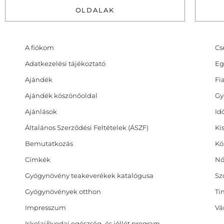
OLDALAK
A fiókom
Cs
Adatkezelési tájékoztató
Eg
Ajándék
Fi
Ajándék köszönőoldal
Gy
Ajánlások
Id
Általános Szerződési Feltételek (ÁSZF)
Ki
Bemutatkozás
Kö
Címkék
Nő
Gyógynövény teakeverékek katalógusa
Sz
Gyógynövények otthon
Ti
Impresszum
Vá
Iskolai/óvodai egészség‑ és jóllét program