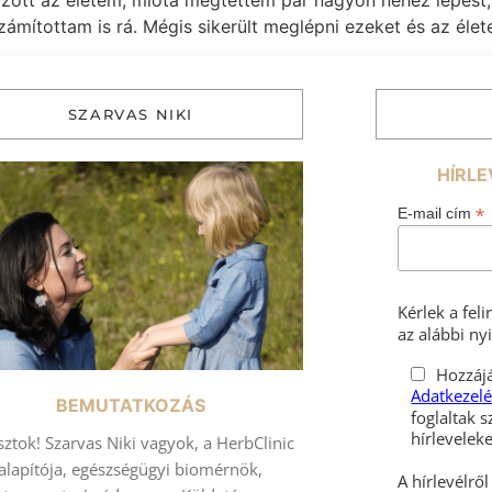
ott az életem, mióta megtettem pár nagyon nehéz lépést,
ámítottam is rá. Mégis sikerült meglépni ezeket és az éle
SZARVAS NIKI
HÍRLE
*
E-mail cím
Kérlek a fel
az alábbi nyi
Hozzájá
Adatkezelé
BEMUTATKOZÁS
foglaltak s
sztok! Szarvas Niki vagyok, a HerbClinic
alapítója, egészségügyi biomérnök,
A hírlevélrő