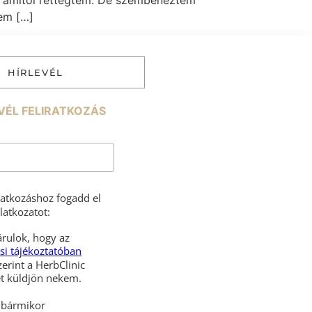
 amitől rettegtem. De szembenéztem
tem […]
HÍRLEVÉL
VÉL FELIRATKOZÁS
iratkozáshoz fogadd el
latkozatot:
rulok, hogy az
si tájékoztatóban
zerint a HerbClinic
hírleveleket küldjön nekem.
l bármikor