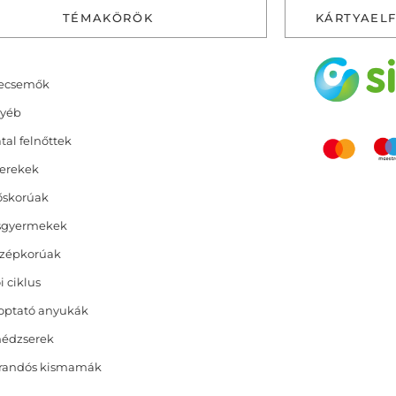
TÉMAKÖRÖK
KÁRTYAEL
ecsemők
yéb
atal felnőttek
erekek
őskorúak
sgyermekek
zépkorúak
i ciklus
optató anyukák
nédzserek
randós kismamák