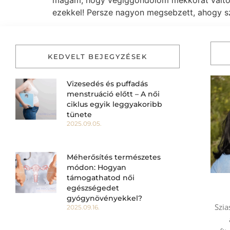
magam, hogy végiggondolom mekkorát változ
ezekkel! Persze nagyon megsebzett, ahogy sz
KEDVELT BEJEGYZÉSEK
Vizesedés és puffadás
menstruáció előtt – A női
ciklus egyik leggyakoribb
tünete
2025.09.05.
Méherősítés természetes
módon: Hogyan
támogathatod női
egészségedet
gyógynövényekkel?
Szia
2025.09.16.