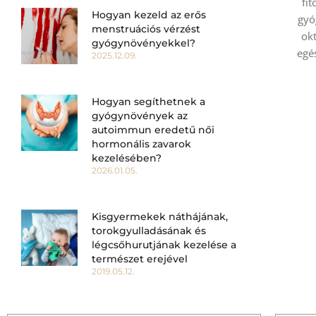
fi
Hogyan kezeld az erős
gyó
menstruációs vérzést
okt
gyógynövényekkel?
egé
2025.12.09.
Hogyan segíthetnek a
gyógynövények az
autoimmun eredetű női
hormonális zavarok
kezelésében?
2026.01.05.
Kisgyermekek náthájának,
torokgyulladásának és
légcsőhurutjának kezelése a
természet erejével
2019.05.12.