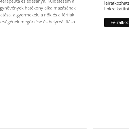
toterapeuta és édesanya. Küldetésem a
leiratkozhats
gynövények hatékony alkalmazásának
linkre kattin
atása, a gyermekek, a nők és a férfiak
szségének megőrzése és helyreállítása.