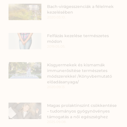
Bach-virágesszenciák a félelmek
kezelésében
2020.03.10.
Felfázás kezelése természetes
módon
2019.05.05.
Kisgyermekek és kismamák
immunerősítése természetes
módszerekkel /Könyvbemutató
előadásanyaga/
2020.09.13.
Magas prolaktinszint csökkentése
– tudományos gyógynövényes
támogatás a női egészséghez
2025.09.08.