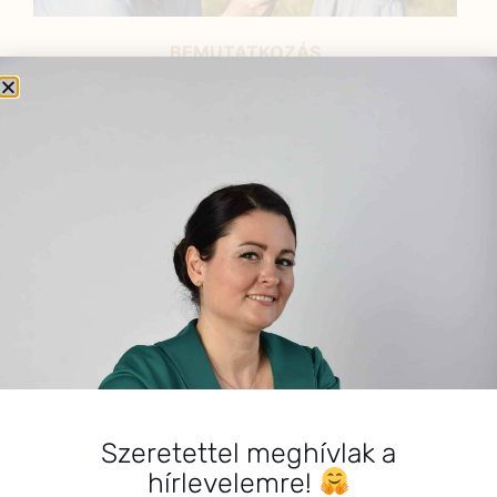
BEMUTATKOZÁS
Sziasztok! Szarvas Niki vagyok, a HerbClinic alapítója,
egészségügyi biomérnök, fitoterapeuta és édesanya.
Küldetésem a gyógynövények hatékony
alkalmazásának oktatása, a gyermekek, a nők és a
férfiak egészségének megőrzése és helyreállítása.
HÍRLEVÉL
HÍRLEVÉL FELIRATKOZÁS
*
E-mail cím
Szeretettel meghívlak a
hírlevelemre!