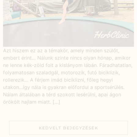
Azt hiszem ez az a témakör, amely minden szülőt,
embert érint… Nálunk szinte nincs olyan hónap, amikor
ne lenne kék-zöld folt a kislányom lábán. Fáradhatatlan,
folyamatosan szaladgál, motorozik, futó biciklizik,
rollerezik… A férjem imád biciklizni, főleg hegyi
utakon…így nála is gyakran előfordul a sportsérülés.
Nálam általában a térd szokott lesérülni, apai ágon
örökölt hajlam miatt. […]
KEDVELT BEJEGYZÉSEK