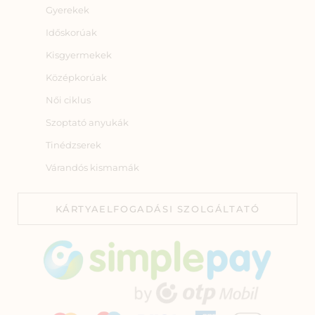
Gyerekek
Időskorúak
Kisgyermekek
Középkorúak
Női ciklus
Szoptató anyukák
Tinédzserek
Várandós kismamák
KÁRTYAELFOGADÁSI SZOLGÁLTATÓ