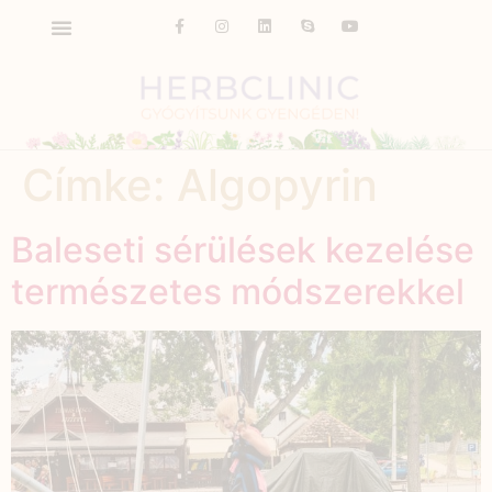
Címke:
Algopyrin
Baleseti sérülések kezelése
természetes módszerekkel