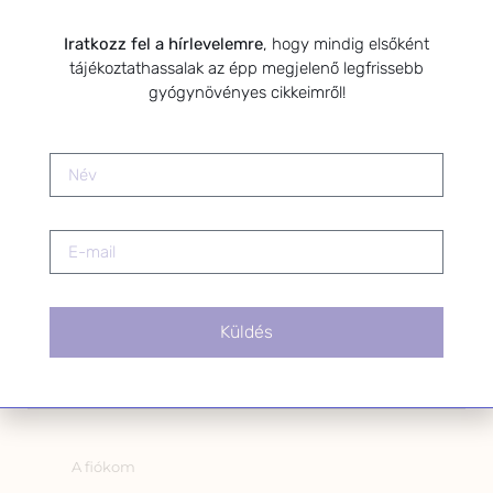
Kérlek a feliratkozáshoz fogadd el
az alábbi nyilatkozatot:
Iratkozz fel a hírlevelemre
, hogy mindig elsőként
tájékoztathassalak az épp megjelenő legfrissebb
Hozzájárulok, hogy az
gyógynövényes cikkeimről!
Adatkezelési tájékoztatóban
foglaltak szerint a HerbClinic
hírleveleket küldjön nekem.
A hírlevélről bármikor
leiratkozhatsz a levél alján található
linkre kattintva.
Küldés
OLDALAK
A fiókom