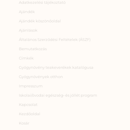
Adatkezelési tájékoztató
Ajándék
Ajándék köszönőoldal
Ajánlások
Általános Szerződési Feltételek (ÁSZF)
Bemutatkozás
Címkék
Gyógynövény teakeverékek katalógusa
Gyógynövények otthon
Impresszum
Iskolai/óvodai egészség‑ és jóllét program
Kapcsolat
Kezdőoldal
Kosár