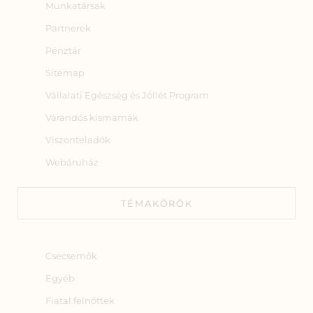
Munkatársak
Partnerek
Pénztár
Sitemap
Vállalati Egészség és Jóllét Program
Várandós kismamák
Viszonteladók
Webáruház
TÉMAKÖRÖK
Csecsemők
Egyéb
Fiatal felnőttek