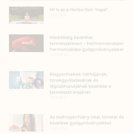
Mi is az a Herba-Yoni Yoga?
2021.06.11.
Meddőség kezelése
természetesen – hormonrendszer
harmonizálása gyógynövényekkel
2026.01.22.
Kisgyermekek náthájának,
torokgyulladásának és
légcsőhurutjának kezelése a
természet erejével
2019.05.12.
Az ösztrogénhiány okai, tünetei és
kezelése gyógynövényekkel
2025.09.15.