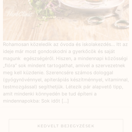
Rohamosan közeledik az óvoda és iskolakezdés… Itt az
ideje már most gondoskodni a gyerkőcök és saját
magunk egészségéről. Hiszen, a mindennapi közösségi
„flóra” sok mindent tartogathat, amivel a szervezetnek
meg kell küzdenie. Szerencsére számos dologgal
(gyógynövénnyel, apiterápiás készítménnyel, vitaminnal,
testmozgással) segíthetjük. Létezik pár alapvető tipp,
amit mindenki könnyedén be tud építeni a
mindennapokba: Sok időt […]
KEDVELT BEJEGYZÉSEK