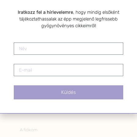
Kérlek a feliratkozáshoz fogadd el
az alábbi nyilatkozatot:
Iratkozz fel a hírlevelemre
, hogy mindig elsőként
tájékoztathassalak az épp megjelenő legfrissebb
Hozzájárulok, hogy az
gyógynövényes cikkeimről!
Adatkezelési tájékoztatóban
foglaltak szerint a HerbClinic
hírleveleket küldjön nekem.
A hírlevélről bármikor
leiratkozhatsz a levél alján található
linkre kattintva.
Küldés
OLDALAK
A fiókom