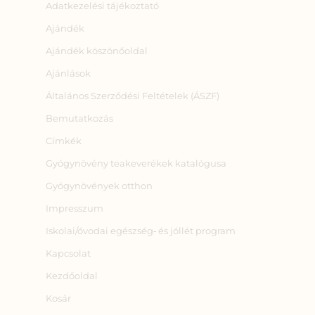
Adatkezelési tájékoztató
Ajándék
Ajándék köszönőoldal
Ajánlások
Általános Szerződési Feltételek (ÁSZF)
Bemutatkozás
Címkék
Gyógynövény teakeverékek katalógusa
Gyógynövények otthon
Impresszum
Iskolai/óvodai egészség‑ és jóllét program
Kapcsolat
Kezdőoldal
Kosár