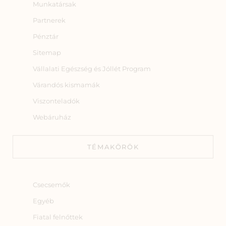
Munkatársak
Partnerek
Pénztár
Sitemap
Vállalati Egészség és Jóllét Program
Várandós kismamák
Viszonteladók
Webáruház
TÉMAKÖRÖK
Csecsemők
Egyéb
Fiatal felnőttek