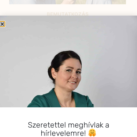
BEMUTATKOZÁS
Sziasztok! Szarvas Niki vagyok, a HerbClinic alapítója,
egészségügyi biomérnök, fitoterapeuta és édesanya.
Küldetésem a gyógynövények hatékony
alkalmazásának oktatása, a gyermekek, a nők és a
férfiak egészségének megőrzése és helyreállítása.
HÍRLEVÉL
HÍRLEVÉL FELIRATKOZÁS
*
E-mail cím
Szeretettel meghívlak a
hírlevelemre!