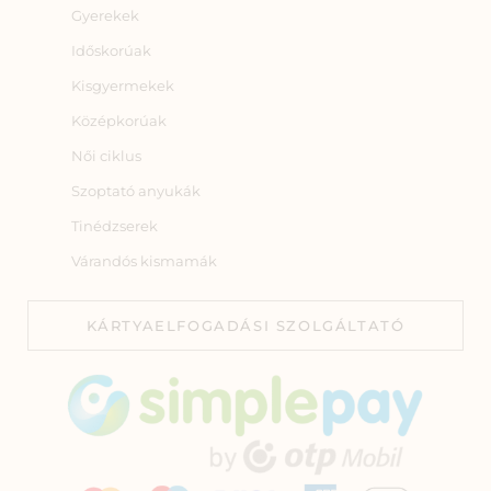
Gyerekek
Időskorúak
Kisgyermekek
Középkorúak
Női ciklus
Szoptató anyukák
Tinédzserek
Várandós kismamák
KÁRTYAELFOGADÁSI SZOLGÁLTATÓ