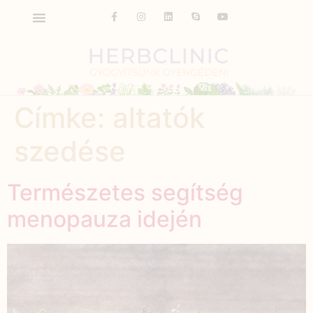
Címke:
altatók
szedése
Természetes segítség
menopauza idején