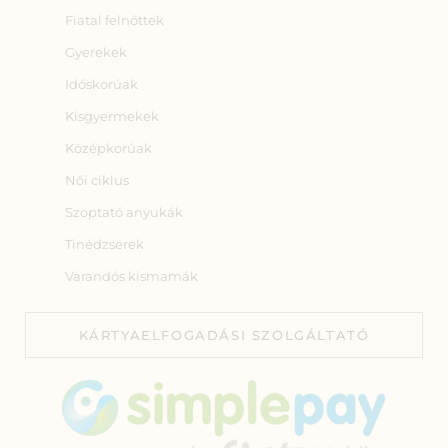
Fiatal felnőttek
Gyerekek
Időskorúak
Kisgyermekek
Középkorúak
Női ciklus
Szoptató anyukák
Tinédzserek
Várandós kismamák
KÁRTYAELFOGADÁSI SZOLGÁLTATÓ