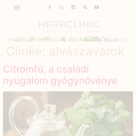
Címke:
alvászavarok
Citromfű, a családi
nyugalom gyógynövénye