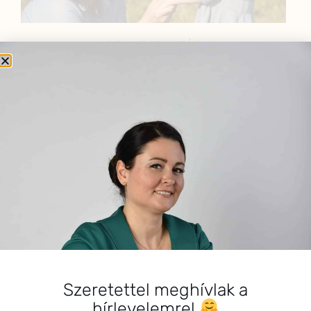
BEMUTATKOZÁS
Sziasztok! Szarvas Niki vagyok, a HerbClinic alapítója,
egészségügyi biomérnök, fitoterapeuta és édesanya.
Küldetésem a gyógynövények hatékony
alkalmazásának oktatása, a gyermekek, a nők és a
férfiak egészségének megőrzése és helyreállítása.
HÍRLEVÉL
HÍRLEVÉL FELIRATKOZÁS
*
E-mail cím
Szeretettel meghívlak a
hírlevelemre!