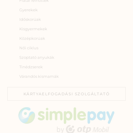
Fiatal felnőttek
Gyerekek
Időskorúak
Kisgyermekek
Középkorúak
Női ciklus
Szoptató anyukák
Tinédzserek
Várandós kismamák
KÁRTYAELFOGADÁSI SZOLGÁLTATÓ