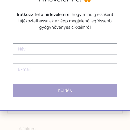
Kérlek a feliratkozáshoz fogadd el
Iratkozz fel a hírlevelemre
, hogy mindig elsőként
az alábbi nyilatkozatot:
tájékoztathassalak az épp megjelenő legfrissebb
Hozzájárulok, hogy az
gyógynövényes cikkeimről!
Adatkezelési tájékoztatóban
foglaltak szerint a HerbClinic
hírleveleket küldjön nekem.
A hírlevélről bármikor
leiratkozhatsz a levél alján található
linkre kattintva.
Küldés
OLDALAK
A fiókom