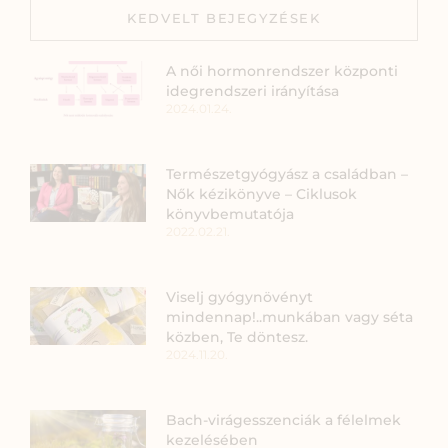
KEDVELT BEJEGYZÉSEK
A női hormonrendszer központi
idegrendszeri irányítása
2024.01.24.
Természetgyógyász a családban –
Nők kézikönyve – Ciklusok
könyvbemutatója
2022.02.21.
Viselj gyógynövényt
mindennap!..munkában vagy séta
közben, Te döntesz.
2024.11.20.
Bach-virágesszenciák a félelmek
kezelésében