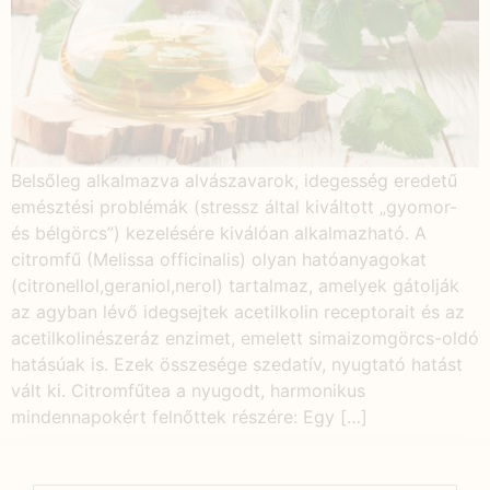
Belsőleg alkalmazva alvászavarok, idegesség eredetű
emésztési problémák (stressz által kiváltott „gyomor-
és bélgörcs”) kezelésére kiválóan alkalmazható. A
citromfű (Melissa officinalis) olyan hatóanyagokat
(citronellol,geraniol,nerol) tartalmaz, amelyek gátolják
az agyban lévő idegsejtek acetilkolin receptorait és az
acetilkolinészeráz enzimet, emelett simaizomgörcs-oldó
hatásúak is. Ezek összesége szedatív, nyugtató hatást
vált ki. Citromfűtea a nyugodt, harmonikus
mindennapokért felnőttek részére: Egy […]