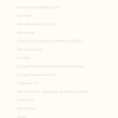
Adatkezelési tájékoztató
Ajándék
Ajándék köszönőoldal
Ajánlások
Általános Szerződési Feltételek (ÁSZF)
Bemutatkozás
Címkék
Gyógynövény teakeverékek katalógusa
Gyógynövények otthon
Impresszum
Iskolai/óvodai egészség‑ és jóllét program
Kapcsolat
Kezdőoldal
Kosár