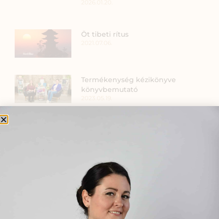
2026.01.20.
Öt tibeti rítus
2021.07.06.
Termékenység kézikönyve
könyvbemutató
2023.05.19.
Amíg túlél, nem tud szeretni: a nő,
akinek a teste vészüzemmódban
ragadt
2025.12.11.
Természetes segítség a fogzáshoz
2019.05.26.