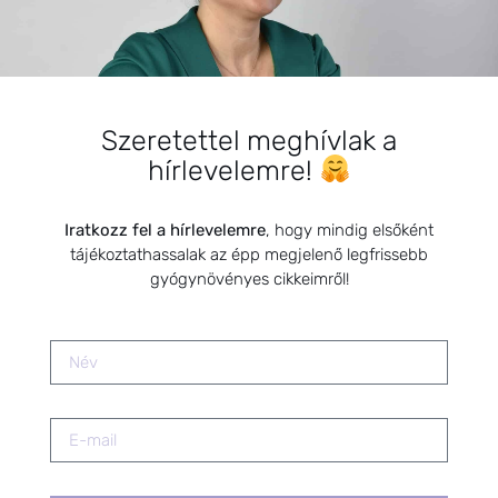
SZARVAS NIKI
Szeretettel meghívlak a
hírlevelemre!
Iratkozz fel a hírlevelemre
, hogy mindig elsőként
tájékoztathassalak az épp megjelenő legfrissebb
gyógynövényes cikkeimről!
BEMUTATKOZÁS
Sziasztok! Szarvas Niki vagyok, a HerbClinic alapítója,
egészségügyi biomérnök, fitoterapeuta és édesanya.