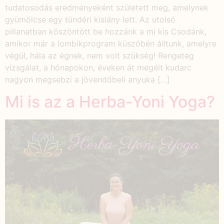
tudatosodás eredményeként született meg, amelynek
gyümölcse egy tündéri kislány lett. Az utolsó
pillanatban köszöntött be hozzánk a mi kis Csodánk,
amikor már a lombikprogram küszöbén álltunk, amelyre
végül, hála az égnek, nem volt szükség! Rengeteg
vizsgálat, a hónapokon, éveken át megélt kudarc
nagyon megsebzi a jövendőbeli anyuka […]
Mi is az a Herba-Yoni Yoga?