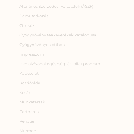
Általános Szerződési Feltételek (ÁSZF)
Bemutatkozás
Címkék
Gyógynövény teakeverékek katalógusa
Gyógynövények otthon
Impresszum
Iskolai/óvodai egészség‑ és jóllét program
Kapcsolat
Kezdőoldal
Kosár
Munkatársak
Partnerek
Pénztár
Sitemap