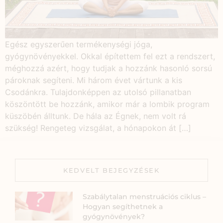
Egész egyszerűen termékenységi jóga,
gyógynövényekkel. Okkal építettem fel ezt a rendszert,
méghozzá azért, hogy tudjak a hozzánk hasonló sorsú
pároknak segíteni. Mi három évet vártunk a kis
Csodánkra. Tulajdonképpen az utolsó pillanatban
köszöntött be hozzánk, amikor már a lombik program
küszöbén álltunk. De hála az Égnek, nem volt rá
szükség! Rengeteg vizsgálat, a hónapokon át […]
KEDVELT BEJEGYZÉSEK
Szabálytalan menstruációs ciklus –
Hogyan segíthetnek a
gyógynövények?