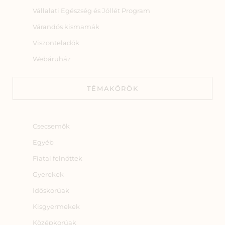
Vállalati Egészség és Jóllét Program
Várandós kismamák
Viszonteladók
Webáruház
TÉMAKÖRÖK
Csecsemők
Egyéb
Fiatal felnőttek
Gyerekek
Időskorúak
Kisgyermekek
Középkorúak