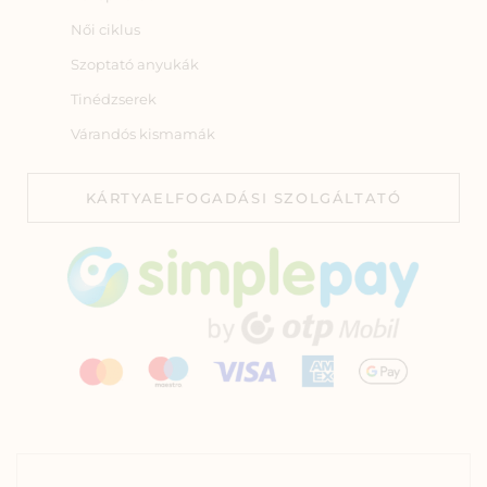
Női ciklus
Szoptató anyukák
Tinédzserek
Várandós kismamák
KÁRTYAELFOGADÁSI SZOLGÁLTATÓ