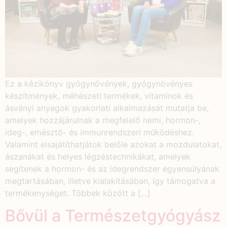
Ez a kézikönyv gyógynövények, gyógynövényes
készítmények, méhészeti termékek, vitaminok és
ásványi anyagok gyakorlati alkalmazását mutatja be,
amelyek hozzájárulnak a megfelelő nemi, hormon-,
ideg-, emésztő- és immunrendszeri működéshez.
Valamint elsajátíthatjátok belőle azokat a mozdulatokat,
ászanákat és helyes légzéstechnikákat, amelyek
segítenek a hormon- és az idegrendszer egyensúlyának
megtartásában, illetve kialakításában, így támogatva a
termékenységet. Többek között a […]
Bővül a Természetgyógyász