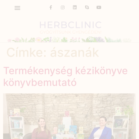
Címke:
ászanák
Termékenység kézikönyve
könyvbemutató