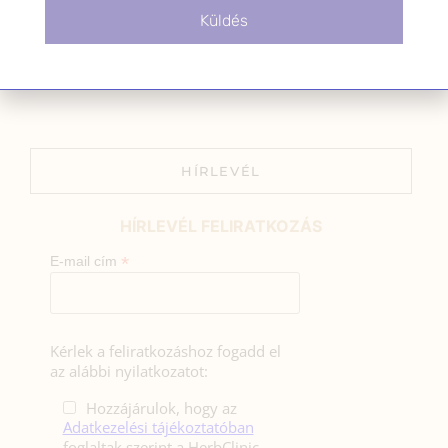
Küldetésem a gyógynövények hatékony
Küldés
alkalmazásának oktatása, a gyermekek, a nők és a
férfiak egészségének megőrzése és helyreállítása.
HÍRLEVÉL
HÍRLEVÉL FELIRATKOZÁS
*
E-mail cím
Kérlek a feliratkozáshoz fogadd el
az alábbi nyilatkozatot:
Hozzájárulok, hogy az
Adatkezelési tájékoztatóban
foglaltak szerint a HerbClinic