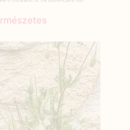
kerti munkákat is. De szerencsére van
ermészetes