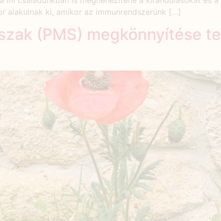
 mi családunkban is megnehezítené a kirándulásokat és a 
kor alakulnak ki, amikor az immunrendszerünk […]
őszak (PMS) megkönnyítése t