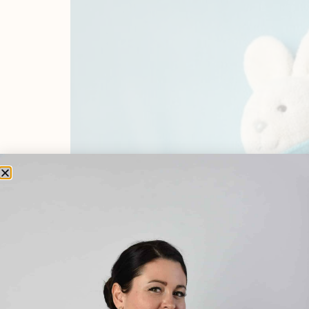
A múlt héten a kislányom sikeresen meghűlt, 