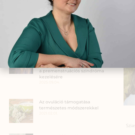
Persze a kocsiban is ment a légkondi, hogy n
is így jártatok ebben a szélsőséges tavaszi [
KEDVELT BEJEGYZÉSEK
PMS tünetek enyhítése
természetesen:
gyógynövényes megoldások
a premenstruációs szindróma
kezelésére
2025.09.04.
Az ovuláció támogatása
természetes módszerekkel
2021.02.01.
Szia