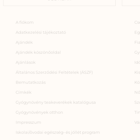
A fiókom
Cs
Adatkezelési tájékoztató
Eg
Ajándék
Fi
Ajándék köszönőoldal
Gy
Ajánlások
Id
Általános Szerződési Feltételek (ÁSZF)
Ki
Bemutatkozás
Kö
Címkék
Nő
Gyógynövény teakeverékek katalógusa
Sz
Gyógynövények otthon
Ti
Impresszum
Vá
Iskolai/óvodai egészség‑ és jóllét program