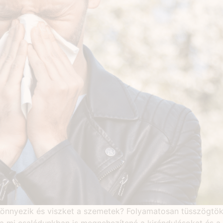
 Könnyezik és viszket a szemetek? Folyamatosan tüsszögtök,