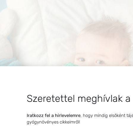
Szeretettel meghívlak a
Iratkozz fel a hírlevelemre
, hogy mindig elsőként táj
gyógynövényes cikkeimről!
rendesen benáthásodott és be is lázasodott. Két napos káni