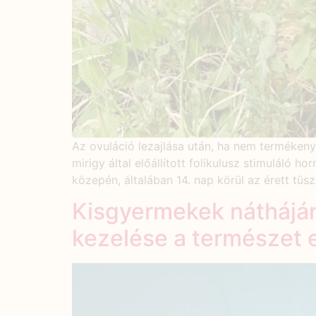
Az ovuláció lezajlása után, ha nem terméken
mirigy által előállított folikulusz stimuláló
közepén, általában 14. nap körül az érett tü
Kisgyermekek nátháján
kezelése a természet e