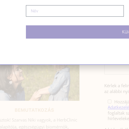
e süljünk pirítósra… Meg is lett az eredménye. Nálam csak 
…]
Kül
SZARVAS NIKI
HÍRLE
*
E-mail cím
Kérlek a fel
az alábbi nyi
Hozzájá
Adatkezelé
BEMUTATKOZÁS
foglaltak s
sztok! Szarvas Niki vagyok, a HerbClinic
alapítója, egészségügyi biomérnök,