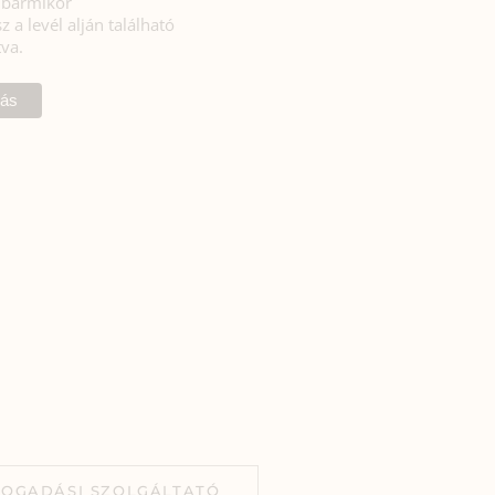
l bármikor
z a levél alján található
tva.
FOGADÁSI SZOLGÁLTATÓ