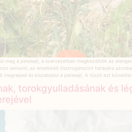
yül meg a petesejt, a szervezetben megkezdődik az elenge
 hormon serkenti, az emelkedő ösztrogénszint hatására azon
sző megreped és kiszabadul a petesejt. A tüsző ezt követőe
ak, torokgyulladásának és lé
rejével