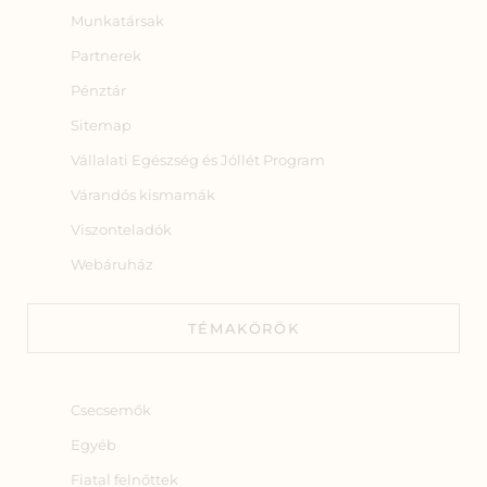
Munkatársak
Partnerek
Pénztár
Sitemap
Vállalati Egészség és Jóllét Program
Várandós kismamák
Viszonteladók
Webáruház
TÉMAKÖRÖK
Csecsemők
Egyéb
Fiatal felnőttek