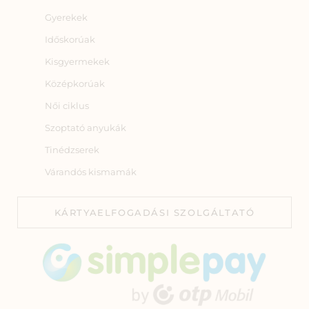
Gyerekek
Időskorúak
Kisgyermekek
Középkorúak
Női ciklus
Szoptató anyukák
Tinédzserek
Várandós kismamák
KÁRTYAELFOGADÁSI SZOLGÁLTATÓ