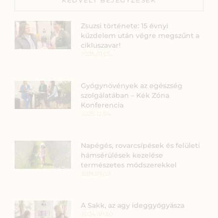
Zsuzsi története: 15 évnyi
küzdelem után végre megszűnt a
cikluszavar!
2025.01.05.
Gyógynövények az egészség
szolgálatában – Kék Zóna
Konferencia
2025.12.04.
Napégés, rovarcsípések és felületi
hámsérülések kezelése
természetes módszerekkel
2019.07.09.
A Sakk, az agy ideggyógyásza
2024.09.30.