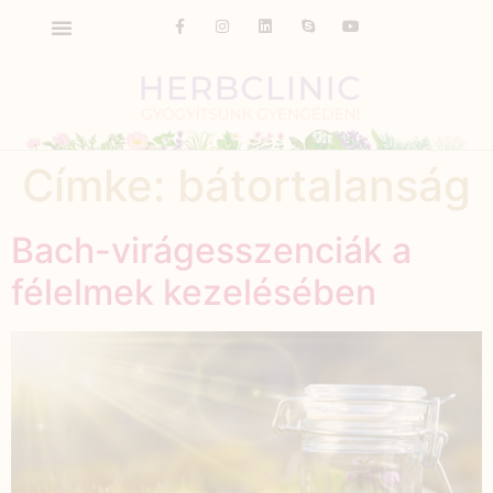
Címke:
bátortalanság
Bach-virágesszenciák a
félelmek kezelésében