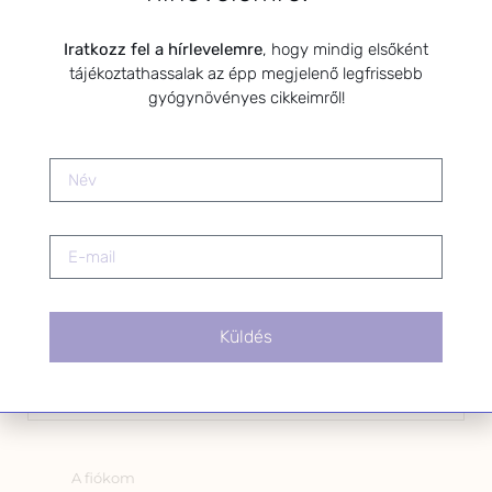
Kérlek a feliratkozáshoz fogadd el
Iratkozz fel a hírlevelemre
, hogy mindig elsőként
az alábbi nyilatkozatot:
tájékoztathassalak az épp megjelenő legfrissebb
Hozzájárulok, hogy az
gyógynövényes cikkeimről!
Adatkezelési tájékoztatóban
foglaltak szerint a HerbClinic
hírleveleket küldjön nekem.
A hírlevélről bármikor
leiratkozhatsz a levél alján található
linkre kattintva.
Küldés
OLDALAK
A fiókom