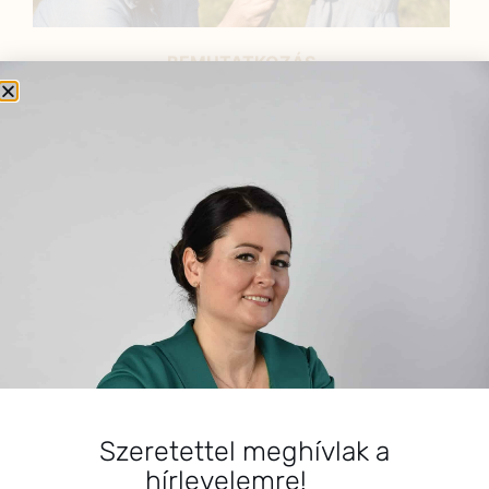
BEMUTATKOZÁS
Sziasztok! Szarvas Niki vagyok, a HerbClinic alapítója,
egészségügyi biomérnök, fitoterapeuta és édesanya.
Küldetésem a gyógynövények hatékony
alkalmazásának oktatása, a gyermekek, a nők és a
férfiak egészségének megőrzése és helyreállítása.
HÍRLEVÉL
HÍRLEVÉL FELIRATKOZÁS
*
E-mail cím
Szeretettel meghívlak a
hírlevelemre!