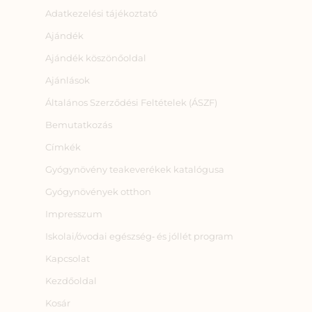
Adatkezelési tájékoztató
Ajándék
Ajándék köszönőoldal
Ajánlások
Általános Szerződési Feltételek (ÁSZF)
Bemutatkozás
Címkék
Gyógynövény teakeverékek katalógusa
Gyógynövények otthon
Impresszum
Iskolai/óvodai egészség‑ és jóllét program
Kapcsolat
Kezdőoldal
Kosár