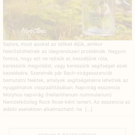
Sajnos, most azokat az időket éljük, amikor
felerősödhetnek az idegrendszeri problémák. Nagyon
fontos, hogy ezt ne rejtsük el, beszéljünk róla,
keressünk megoldást, vagy keressünk segítséget ezek
kezelésére. Szeretnék pár Bach-virágesszenciát
bemutatni Nektek, amelyek segítségetekre lehetnek az
nyugalmatok visszaállításában. Napvirág esszencia
Molyhos napvirág (Helianthenum nummularium)
Nemzetközileg Rock Rose-ként ismert. Az esszencia az
alábbi esetekben alkalmazható: ha […]
KEDVELT BEJEGYZÉSEK