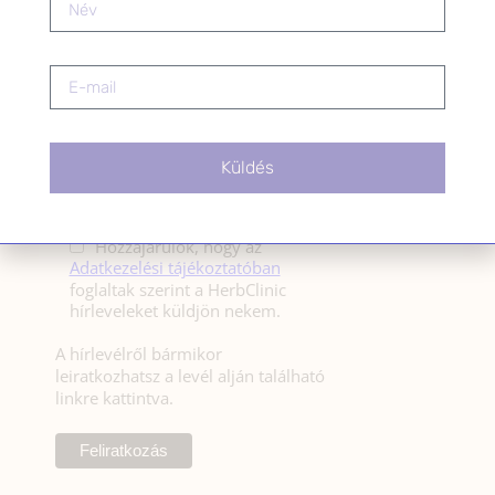
HÍRLEVÉL FELIRATKOZÁS
*
E-mail cím
Küldés
Kérlek a feliratkozáshoz fogadd el
az alábbi nyilatkozatot:
Hozzájárulok, hogy az
Adatkezelési tájékoztatóban
foglaltak szerint a HerbClinic
hírleveleket küldjön nekem.
A hírlevélről bármikor
leiratkozhatsz a levél alján található
linkre kattintva.