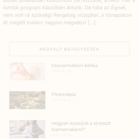
utolsó pillanatban köszöntött be hozzánk, amikor már a
lombik program küszöbén álltunk. De hála az Égnek,
nem volt rá szükség! Rengeteg vizsgálat, a hónapokon
át megélt kudarc nagyon megsebzi […]
KEDVELT BEJEGYZÉSEK
Csecsemőkori kólika
2019.04.23.
Fitoterápia
2021.09.20.
Hogyan kezeljük a stresszt
kismamaként?
2024.03.05.