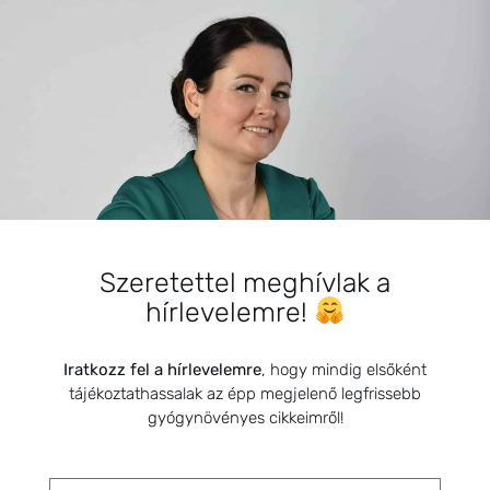
BEMUTATKOZÁS
Sziasztok! Szarvas Niki vagyok, a HerbClinic alapítója,
egészségügyi biomérnök, fitoterapeuta és édesanya.
Szeretettel meghívlak a
Küldetésem a gyógynövények hatékony
hírlevelemre!
alkalmazásának oktatása, a gyermekek, a nők és a
férfiak egészségének megőrzése és helyreállítása.
Iratkozz fel a hírlevelemre
, hogy mindig elsőként
tájékoztathassalak az épp megjelenő legfrissebb
gyógynövényes cikkeimről!
HÍRLEVÉL