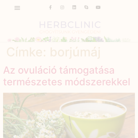
Címke:
borjúmáj
Az ovuláció támogatása
természetes módszerekkel