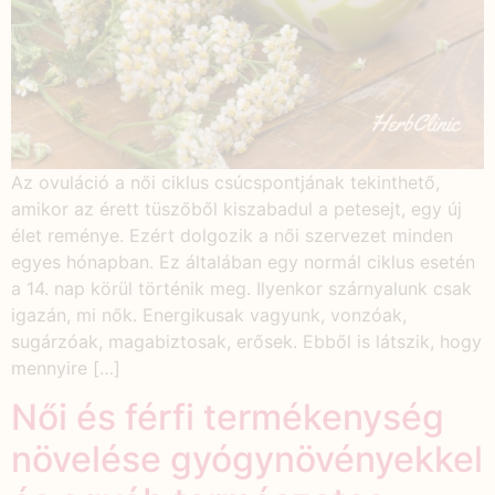
Az ovuláció a női ciklus csúcspontjának tekinthető,
amikor az érett tüszőből kiszabadul a petesejt, egy új
élet reménye. Ezért dolgozik a női szervezet minden
egyes hónapban. Ez általában egy normál ciklus esetén
a 14. nap körül történik meg. Ilyenkor szárnyalunk csak
igazán, mi nők. Energikusak vagyunk, vonzóak,
sugárzóak, magabiztosak, erősek. Ebből is látszik, hogy
mennyire […]
Női és férfi termékenység
növelése gyógynövényekkel