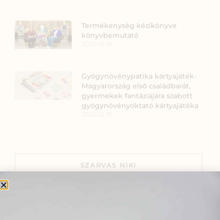
Termékenység kézikönyve
könyvbemutató
2023.05.19.
Gyógynövénypatika kártyajáték-
Magyarország első családbarát,
gyermekek fantáziájára szabott
gyógynövényoktató kártyajátéka
2022.02.18.
SZARVAS NIKI