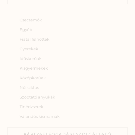
Csecsemők
Egyéb
Fiatal felnőttek
Gyerekek
Időskorúak
Kisgyermekek
Középkorúak
Női ciklus
Szoptató anyukák
Tinédzserek
Várandós kismamák
KÁRTYAELFOGADÁSI SZOLGÁLTATÓ