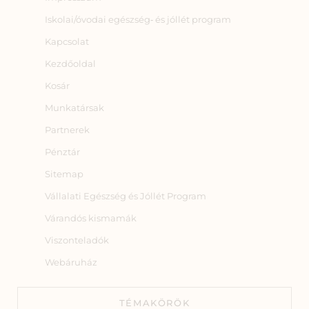
Iskolai/óvodai egészség‑ és jóllét program
Kapcsolat
Kezdőoldal
Kosár
Munkatársak
Partnerek
Pénztár
Sitemap
Vállalati Egészség és Jóllét Program
Várandós kismamák
Viszonteladók
Webáruház
TÉMAKÖRÖK