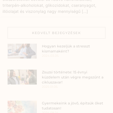
triterpén-alkoholokat, glikozidokat, cseranyagot,
illóolajat és viszonylag nagy mennyiségű […]
KEDVELT BEJEGYZÉSEK
Hogyan kezeljük a stresszt
kismamaként?
2024.03.05.
Zsuzsi története: 15 évnyi
küzdelem után végre megszűnt a
cikluszavar!
2025.01.05.
Gyermekeink a jövő, építsük őket
tudatosan!
2024.09.24.