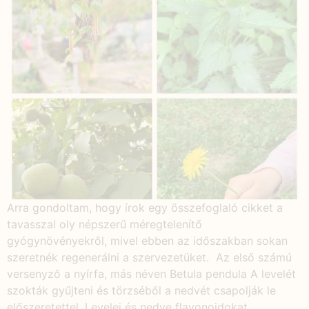
Arra gondoltam, hogy írok egy összefoglaló cikket a
tavasszal oly népszerű méregtelenítő
gyógynövényekről, mivel ebben az időszakban sokan
szeretnék regenerálni a szervezetüket. Az első számú
versenyző a nyírfa, más néven Betula pendula A levelét
szokták gyűjteni és törzséből a nedvét csapolják le
előszeretettel. Levelei és nedve flavonoidokat,