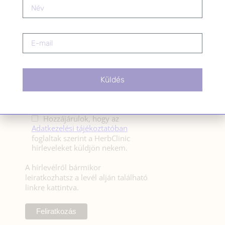
HÍRLEVÉL FELIRATKOZÁS
*
E-mail cím
Küldés
Kérlek a feliratkozáshoz fogadd el
az alábbi nyilatkozatot:
Hozzájárulok, hogy az
Adatkezelési tájékoztatóban
foglaltak szerint a HerbClinic
hírleveleket küldjön nekem.
A hírlevélről bármikor
leiratkozhatsz a levél alján található
linkre kattintva.