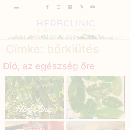
Címke:
bőrkiütés
Dió, az egészség őre