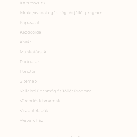
Impresszum
Iskolai/óvodai egészség‑ és jóllét program
Kapcsolat
Kezdőoldal
Kosár
Munkatársak
Partnerek
Pénztár
Sitemap
Vállalati Egészség és Jóllét Program
Várandós kismamák
Viszonteladók
Webáruház