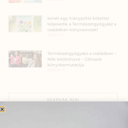
Ismét egy hiánypótló kötettel
teljesedik a Természetgyógyász a
családban könyvsorozat!
2023.10.31.
Természetgyógyász a családban –
Nők kézikönyve – Ciklusok
könyvbemutatója
2022.02.21.
SZARVAS NIKI