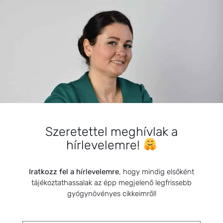
BEMUTATKOZÁS
Sziasztok! Szarvas Niki vagyok, a HerbClinic alapítója,
Szeretettel meghívlak a
egészségügyi biomérnök, fitoterapeuta és édesanya.
hírlevelemre!
Küldetésem a gyógynövények hatékony
alkalmazásának oktatása, a gyermekek, a nők és a
férfiak egészségének megőrzése és helyreállítása.
Iratkozz fel a hírlevelemre
, hogy mindig elsőként
tájékoztathassalak az épp megjelenő legfrissebb
gyógynövényes cikkeimről!
HÍRLEVÉL