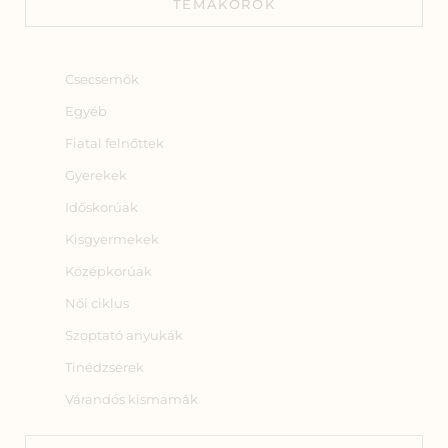
TÉMAKÖRÖK
Csecsemők
Egyéb
Fiatal felnőttek
Gyerekek
Időskorúak
Kisgyermekek
Középkorúak
Női ciklus
Szoptató anyukák
Tinédzserek
Várandós kismamák