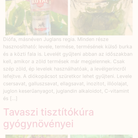
Diófa, másnéven Juglans regia. Minden része
hasznosítható: levele, termése, termésének külső burka
és a közti fala is. Levelét gyűjteni abban az időszakban
kell, amikor a zöld termések már megjelennek. Csak
szép zöld, ép levelek használhatóak, a levélgerincről
lefejtve. A diókopácsot szüretkor lehet gyűjteni. Levele
csersavat, galluszsavat, ellagsavat, inozitot, illóolajat,
juglon keserűanyagot, juglandin alkaloidot, C-vitamint
és […]
Tavaszi tisztítókúra
gyógynövényei