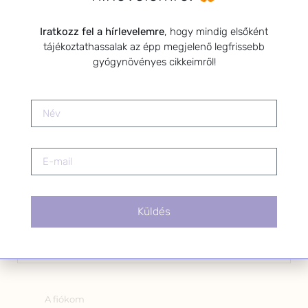
Kérlek a feliratkozáshoz fogadd el
Iratkozz fel a hírlevelemre
, hogy mindig elsőként
az alábbi nyilatkozatot:
tájékoztathassalak az épp megjelenő legfrissebb
Hozzájárulok, hogy az
gyógynövényes cikkeimről!
Adatkezelési tájékoztatóban
foglaltak szerint a HerbClinic
hírleveleket küldjön nekem.
A hírlevélről bármikor
leiratkozhatsz a levél alján található
linkre kattintva.
Küldés
OLDALAK
A fiókom