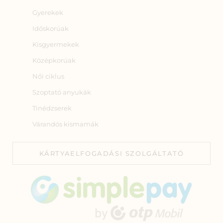
Gyerekek
Időskorúak
Kisgyermekek
Középkorúak
Női ciklus
Szoptató anyukák
Tinédzserek
Várandós kismamák
KÁRTYAELFOGADÁSI SZOLGÁLTATÓ