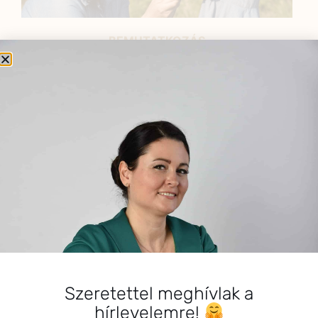
BEMUTATKOZÁS
Sziasztok! Szarvas Niki vagyok, a HerbClinic alapítója,
egészségügyi biomérnök, fitoterapeuta és édesanya.
Küldetésem a gyógynövények hatékony
alkalmazásának oktatása, a gyermekek, a nők és a
férfiak egészségének megőrzése és helyreállítása.
HÍRLEVÉL
HÍRLEVÉL FELIRATKOZÁS
*
E-mail cím
Szeretettel meghívlak a
hírlevelemre!