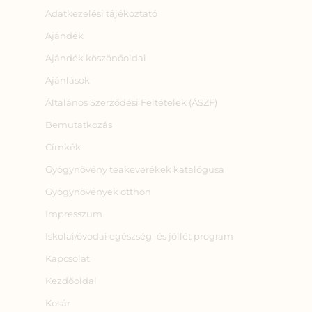
Adatkezelési tájékoztató
Ajándék
Ajándék köszönőoldal
Ajánlások
Általános Szerződési Feltételek (ÁSZF)
Bemutatkozás
Címkék
Gyógynövény teakeverékek katalógusa
Gyógynövények otthon
Impresszum
Iskolai/óvodai egészség‑ és jóllét program
Kapcsolat
Kezdőoldal
Kosár