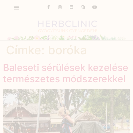
Címke:
boróka
Baleseti sérülések kezelése
természetes módszerekkel