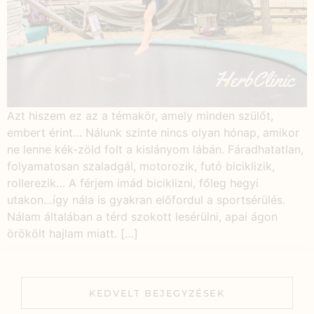
Azt hiszem ez az a témakör, amely minden szülőt,
embert érint… Nálunk szinte nincs olyan hónap, amikor
ne lenne kék-zöld folt a kislányom lábán. Fáradhatatlan,
folyamatosan szaladgál, motorozik, futó biciklizik,
rollerezik… A férjem imád biciklizni, főleg hegyi
utakon…így nála is gyakran előfordul a sportsérülés.
Nálam általában a térd szokott lesérülni, apai ágon
örökölt hajlam miatt. […]
KEDVELT BEJEGYZÉSEK