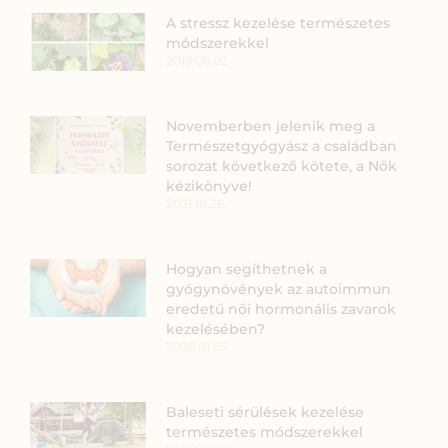
A stressz kezelése természetes
módszerekkel
2019.06.02.
Novemberben jelenik meg a
Természetgyógyász a családban
sorozat következő kötete, a Nők
kézikönyve!
2021.10.26.
Hogyan segíthetnek a
gyógynövények az autoimmun
eredetű női hormonális zavarok
kezelésében?
2026.01.05.
Baleseti sérülések kezelése
természetes módszerekkel