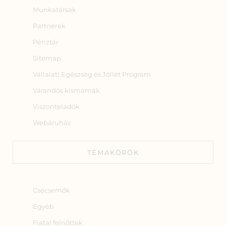
Munkatársak
Partnerek
Pénztár
Sitemap
Vállalati Egészség és Jóllét Program
Várandós kismamák
Viszonteladók
Webáruház
TÉMAKÖRÖK
Csecsemők
Egyéb
Fiatal felnőttek