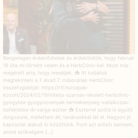
Rengetegen érdeklődtetek és érdeklődtök, hogy február
18 óta mi történt velem és a HerbClinic-kel. Most már
megérett arra, hogy meséljek.
Itt tudjátok
megtekinteni a 7. évad 7. műsorának HerbClinic
összefoglalóját: https://rtl.hu/capak-
kozott/2024/02/19/interju-szarvas-nikolett-herbclinic-
gyogytea-gyogynovenyek-termekenyseg-vallalkozas-
befektetes-dr-varga-eszter
Eszterrel azóta is együtt
dolgozunk, mellettem áll, tanácsokkal lát el. Nagyon jó
kapcsolat alakult ki közöttünk. Pont azt erősíti bennem,
amire szükségem […]