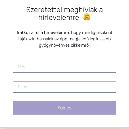
Szeretettel meghívlak a
HÍRLEVÉL FELIRATKOZÁS
hírlevelemre!
*
E-mail cím
Iratkozz fel a hírlevelemre
, hogy mindig elsőként
tájékoztathassalak az épp megjelenő legfrissebb
gyógynövényes cikkeimről!
Kérlek a feliratkozáshoz fogadd el
az alábbi nyilatkozatot:
Hozzájárulok, hogy az
Adatkezelési tájékoztatóban
foglaltak szerint a HerbClinic
hírleveleket küldjön nekem.
A hírlevélről bármikor
leiratkozhatsz a levél alján található
linkre kattintva.
Küldés