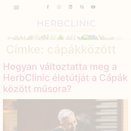
Címke:
cápákközött
Hogyan változtatta meg a
HerbClinic életútját a Cápák
között műsora?