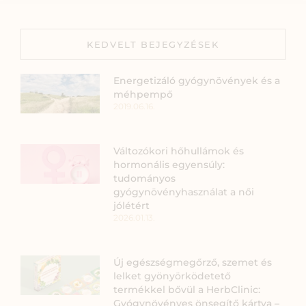
KEDVELT BEJEGYZÉSEK
Energetizáló gyógynövények és a
méhpempő
2019.06.16.
Változókori hőhullámok és
hormonális egyensúly:
tudományos
gyógynövényhasználat a női
jólétért
2026.01.13.
Új egészségmegőrző, szemet és
lelket gyönyörködetető
termékkel bővül a HerbClinic:
Gyógynövényes önsegítő kártya –