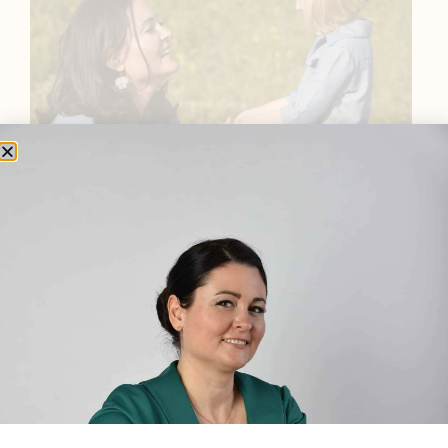
BEMUTATKOZÁS
Sziasztok! Szarvas Niki vagyok, a HerbClinic alapítója,
egészségügyi biomérnök, fitoterapeuta és édesanya.
Küldetésem a gyógynövények hatékony
alkalmazásának oktatása, a gyermekek, a nők és a
férfiak egészségének megőrzése és helyreállítása.
HÍRLEVÉL