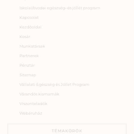
Iskolai/óvodai egészség‑ és jóllét program
Kapcsolat
Kezdőoldal
Kosár
Munkatársak
Partnerek
Pénztár
Sitemap
Vállalati Egészség és Jóllét Program
Várandós kismamák
Viszonteladók
Webáruház
TÉMAKÖRÖK