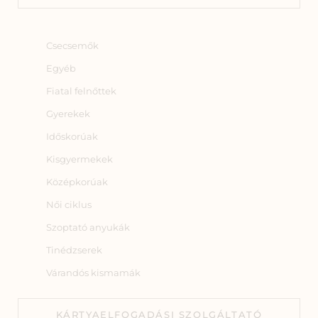
Csecsemők
Egyéb
Fiatal felnőttek
Gyerekek
Időskorúak
Kisgyermekek
Középkorúak
Női ciklus
Szoptató anyukák
Tinédzserek
Várandós kismamák
KÁRTYAELFOGADÁSI SZOLGÁLTATÓ