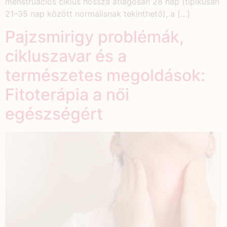
menstruációs ciklus hossza átlagosan 28 nap (tipikusan
21–35 nap között normálisnak tekinthető), a […]
Pajzsmirigy problémák,
cikluszavar és a
természetes megoldások:
Fitoterápia a női
egészségért