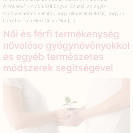
érzékeny.” – Nők kézikönyve. Zsuzsi, az egyik
törzsvásárlónk vállalta, hogy elmeséli Nektek, hogyan
hatottak rá a HerbClinic Női […]
Női és férfi termékenység
növelése gyógynövényekkel
és egyéb természetes
módszerek segítségével