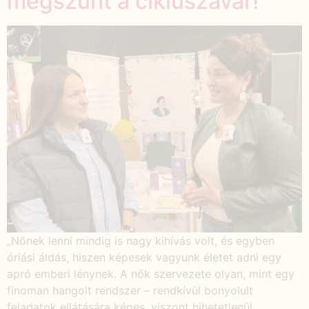
megszűnt a cikluszavar!
„Nőnek lenni mindig is nagy kihívás volt, és egyben
óriási áldás, hiszen képesek vagyunk életet adni egy
apró emberi lénynek. A nők szervezete olyan, mint egy
finoman hangolt rendszer – rendkívül bonyolult
feladatok ellátására képes, viszont hihetetlenül