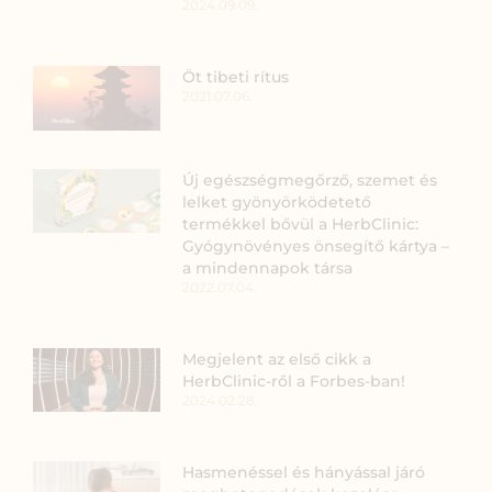
2024.09.09.
Öt tibeti rítus
2021.07.06.
Új egészségmegőrző, szemet és
lelket gyönyörködetető
termékkel bővül a HerbClinic:
Gyógynövényes önsegítő kártya –
a mindennapok társa
2022.07.04.
Megjelent az első cikk a
HerbClinic-ről a Forbes-ban!
2024.02.28.
Hasmenéssel és hányással járó