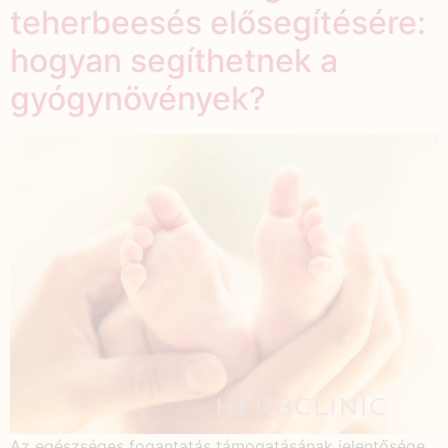
teherbeesés elősegítésére:
hogyan segíthetnek a
gyógynövények?
Az egészséges fogantatás támogatásának jelentősége