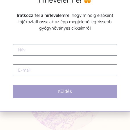
Miért vékony a
Iratkozz fel a hírlevelemre
, hogy mindig elsőként
méhnyálkahártyád és
tájékoztathassalak az épp megjelenő legfrissebb
gyógynövényes cikkeimről!
hogyan támogathatod
természetes úton?
Küldés