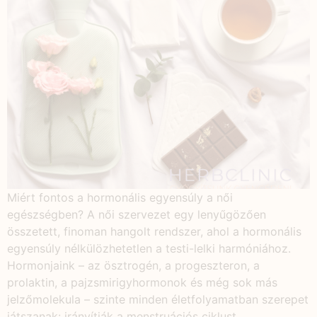
Miért fontos a hormonális egyensúly a női
egészségben? A női szervezet egy lenyűgözően
összetett, finoman hangolt rendszer, ahol a hormonális
egyensúly nélkülözhetetlen a testi-lelki harmóniához.
Hormonjaink – az ösztrogén, a progeszteron, a
prolaktin, a pajzsmirigyhormonok és még sok más
jelzőmolekula – szinte minden életfolyamatban szerepet
játszanak: irányítják a menstruációs ciklust,