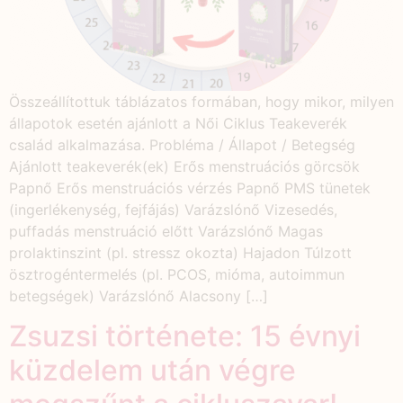
Összeállítottuk táblázatos formában, hogy mikor, milyen
állapotok esetén ajánlott a Női Ciklus Teakeverék
család alkalmazása. Probléma / Állapot / Betegség
Ajánlott teakeverék(ek) Erős menstruációs görcsök
Papnő Erős menstruációs vérzés Papnő PMS tünetek
(ingerlékenység, fejfájás) Varázslónő Vizesedés,
puffadás menstruáció előtt Varázslónő Magas
prolaktinszint (pl. stressz okozta) Hajadon Túlzott
ösztrogéntermelés (pl. PCOS, mióma, autoimmun
betegségek) Varázslónő Alacsony […]
Zsuzsi története: 15 évnyi
küzdelem után végre