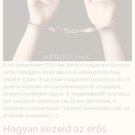
A női páciemseim 70%-nak életét a magas kortizolszint
tartja fogságban és ez sajnos, a vállakozónők nagy
részére is igaz. A tartósan magas kortizolszinttel élő nő
gyakran képtelen arra a kedvességre és nőiességre,
amelyre egyébként vágyik. A megemelkedett kortizol a
test vészjelző rendszere. Ha túl sok termelődik, a
szervezet automatikusan “védelmi üzemmódra” vált: az
érzelmek tompábbá […]
Hogyan kezeld az erős