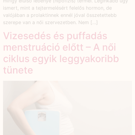
mirigy elülső lebenye (hipofízis) termel. Leginkább úgy
ismert, mint a tejtermelésért felelős hormon, de
valójában a prolaktinnek ennél jóval összetettebb
szerepe van a női szervezetben. Nem […]
Vizesedés és puffadás
menstruáció előtt – A női
ciklus egyik leggyakoribb
tünete