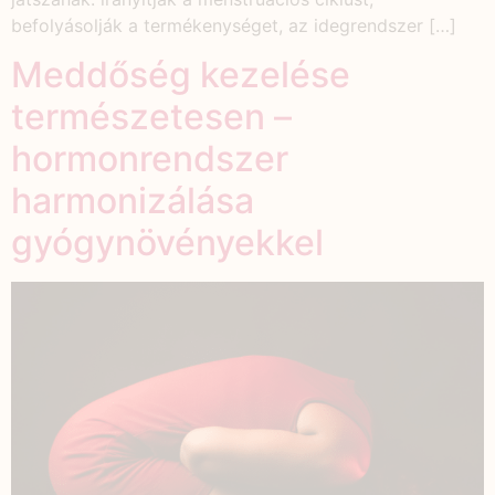
befolyásolják a termékenységet, az idegrendszer […]
Meddőség kezelése
természetesen –
hormonrendszer
harmonizálása
gyógynövényekkel