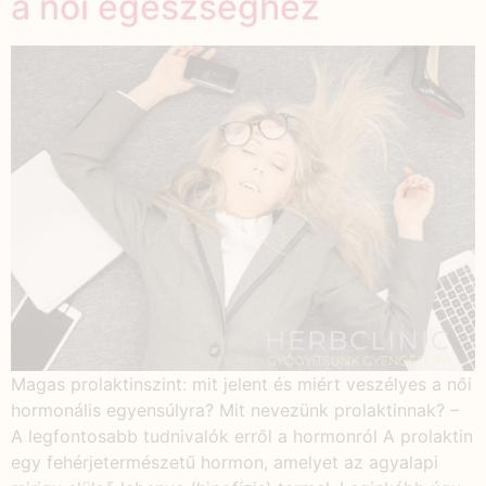
a női egészséghez
Magas prolaktinszint: mit jelent és miért veszélyes a női
hormonális egyensúlyra? Mit nevezünk prolaktinnak? –
A legfontosabb tudnivalók erről a hormonról A prolaktin
egy fehérjetermészetű hormon, amelyet az agyalapi