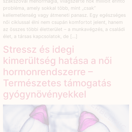
szakszóval menorrhagia, világszerte nők millióit érintő
probléma, amely sokkal több, mint „csak”
kellemetlenség vagy átmeneti panasz. Egy egészséges
női ciklussal élni nem csupán komfortot jelent, hanem
az összes többi életterület – a munkavégzés, a családi
élet, a társas kapcsolatok, de […]
Stressz és idegi
kimerültség hatása a női
hormonrendszerre –
Természetes támogatás
gyógynövényekkel