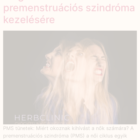
premenstruációs szindróma
kezelésére
PMS tünetek: Miért okoznak kihívást a nők számára? A
premenstruációs szindróma (PMS) a női ciklus egyik