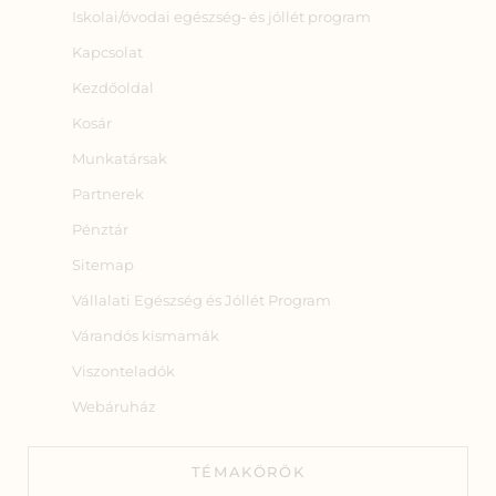
Iskolai/óvodai egészség‑ és jóllét program
Kapcsolat
Kezdőoldal
Kosár
Munkatársak
Partnerek
Pénztár
Sitemap
Vállalati Egészség és Jóllét Program
Várandós kismamák
Viszonteladók
Webáruház
TÉMAKÖRÖK