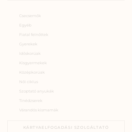
Csecsemők
Egyéb
Fiatal felnőttek
Gyerekek
Időskorúak
Kisgyermekek
Középkorúak
Női ciklus
Szoptató anyukák
Tinédzserek
Várandós kismamák
KÁRTYAELFOGADÁSI SZOLGÁLTATÓ