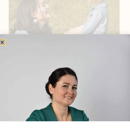
BEMUTATKOZÁS
Sziasztok! Szarvas Niki vagyok, a HerbClinic alapítója,
egészségügyi biomérnök, fitoterapeuta és édesanya.
Küldetésem a gyógynövények hatékony
alkalmazásának oktatása, a gyermekek, a nők és a
férfiak egészségének megőrzése és helyreállítása.
HÍRLEVÉL