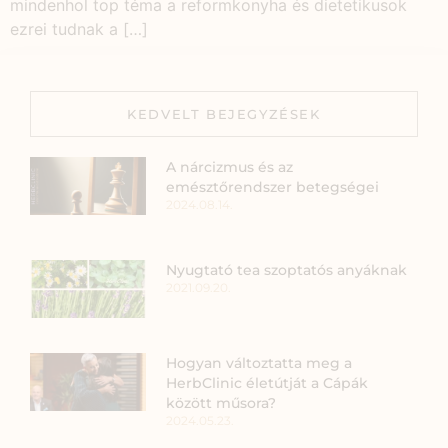
mindenhol top téma a reformkonyha és dietetikusok
ezrei tudnak a […]
KEDVELT BEJEGYZÉSEK
A nárcizmus és az
emésztőrendszer betegségei
2024.08.14.
Nyugtató tea szoptatós anyáknak
2021.09.20.
Hogyan változtatta meg a
HerbClinic életútját a Cápák
között műsora?
2024.05.23.