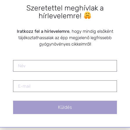
Szeretettel meghívlak a
HÍRLEVÉL FELIRATKOZÁS
hírlevelemre!
*
E-mail cím
Iratkozz fel a hírlevelemre
, hogy mindig elsőként
tájékoztathassalak az épp megjelenő legfrissebb
gyógynövényes cikkeimről!
Kérlek a feliratkozáshoz fogadd el
az alábbi nyilatkozatot:
Hozzájárulok, hogy az
Adatkezelési tájékoztatóban
foglaltak szerint a HerbClinic
hírleveleket küldjön nekem.
A hírlevélről bármikor
leiratkozhatsz a levél alján található
linkre kattintva.
Küldés