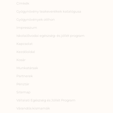
Címkék
Gyógynövény teakeverékek katalógusa
Gyógynövények otthon
Impresszum
Iskolai/óvodai egészség‑ és jóllét program
Kapcsolat
Kezdőoldal
Kosár
Munkatársak
Partnerek
Pénztár
Sitemap
Vállalati Egészség és Jóllét Program
Várandós kismamák