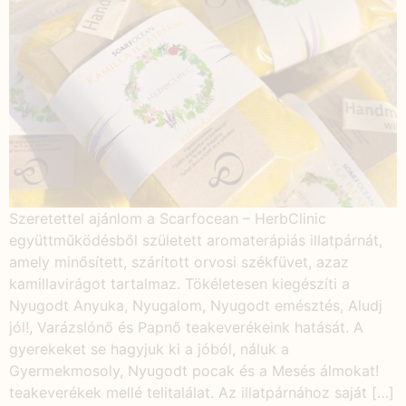
Szeretettel ajánlom a Scarfocean – HerbClinic
együttműködésből született aromaterápiás illatpárnát,
amely minősített, szárított orvosi székfüvet, azaz
kamillavirágot tartalmaz. Tökéletesen kiegészíti a
Nyugodt Anyuka, Nyugalom, Nyugodt emésztés, Aludj
jól!, Varázslónő és Papnő teakeverékeink hatását. A
gyerekeket se hagyjuk ki a jóból, náluk a
Gyermekmosoly, Nyugodt pocak és a Mesés álmokat!
teakeverékek mellé telitalálat. Az illatpárnához saját […]