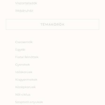
Viszonteladók
Webáruház
TÉMAKÖRÖK
Csecsemők
Egyéb
Fiatal felnőttek
Gyerekek
Időskorúak
Kisgyermekek
Középkorúak
Női ciklus
Szoptató anyukák