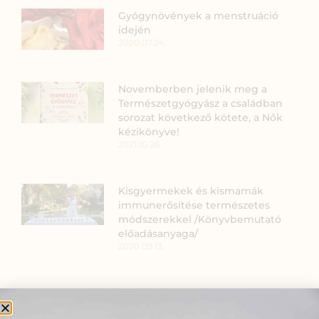
Gyógynövények a menstruáció
idején
2020.07.24.
Novemberben jelenik meg a
Természetgyógyász a családban
sorozat következő kötete, a Nők
kézikönyve!
2021.10.26.
Kisgyermekek és kismamák
immunerősítése természetes
módszerekkel /Könyvbemutató
előadásanyaga/
2020.09.13.