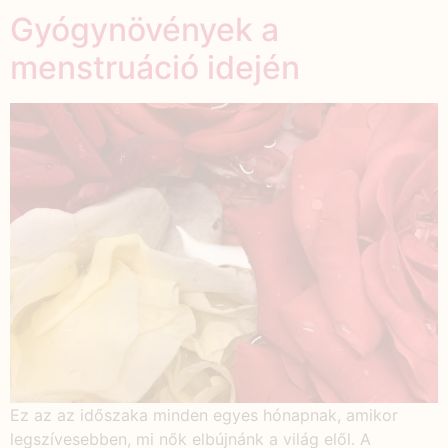
Gyógynövények a
menstruáció idején
Ez az az időszaka minden egyes hónapnak, amikor
legszívesebben, mi nők elbújnánk a világ elől. A