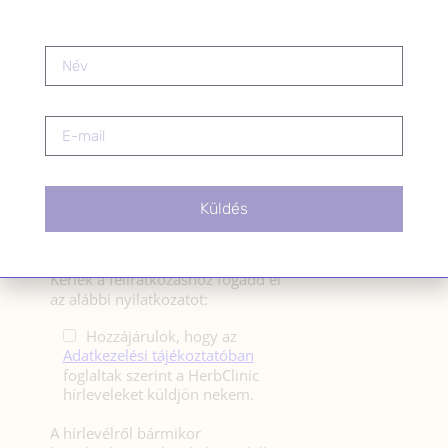
HÍRLEVÉL
HÍRLEVÉL FELIRATKOZÁS
*
E-mail cím
Küldés
Kérlek a feliratkozáshoz fogadd el
az alábbi nyilatkozatot:
Hozzájárulok, hogy az
Adatkezelési tájékoztatóban
foglaltak szerint a HerbClinic
hírleveleket küldjön nekem.
A hírlevélről bármikor