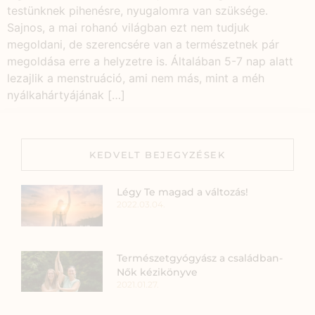
testünknek pihenésre, nyugalomra van szüksége.
Sajnos, a mai rohanó világban ezt nem tudjuk
megoldani, de szerencsére van a természetnek pár
megoldása erre a helyzetre is. Általában 5-7 nap alatt
lezajlik a menstruáció, ami nem más, mint a méh
nyálkahártyájának […]
KEDVELT BEJEGYZÉSEK
Légy Te magad a változás!
2022.03.04.
Természetgyógyász a családban-
Nők kézikönyve
2021.01.27.