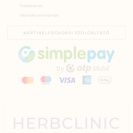
Tinédzserek
Várandós kismamák
KÁRTYAELFOGADÁSI SZOLGÁLTATÓ