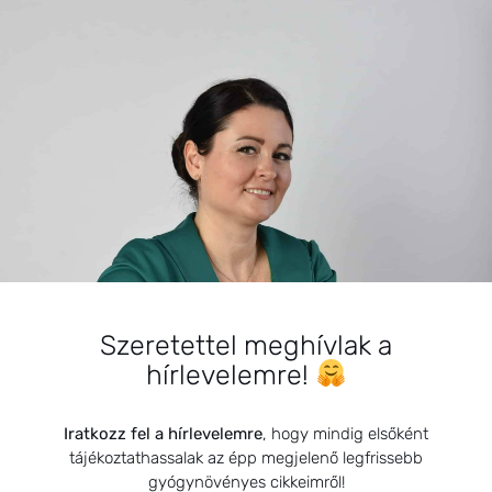
SZARVAS NIKI
BEMUTATKOZÁS
Szeretettel meghívlak a
hírlevelemre!
Sziasztok! Szarvas Niki vagyok, a HerbClinic alapítója,
egészségügyi biomérnök, fitoterapeuta és édesanya.
Küldetésem a gyógynövények hatékony
Iratkozz fel a hírlevelemre
, hogy mindig elsőként
alkalmazásának oktatása, a gyermekek, a nők és a
tájékoztathassalak az épp megjelenő legfrissebb
férfiak egészségének megőrzése és helyreállítása.
gyógynövényes cikkeimről!