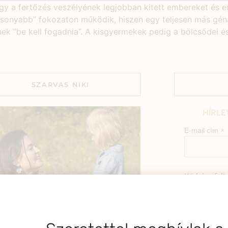
hogy a fertőzés veszélyének legjobban kitett embereket és
onyabb” fokozaton működik, hiszen egy teljesen más géná
nek ”be kell fogadnia”. A kisgyermekek pedig a bölcsődei 
SZARVAS NIKI
HÍRLE
*
E-mail cím
Kérlek a fel
az alábbi nyi
Hozzájá
Adatkezelé
BEMUTATKOZÁS
foglaltak s