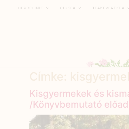
HERBCLINIC
CIKKEK
TEAKEVERÉKEK
Címke:
kisgyerme
Kisgyermekek és kism
/Könyvbemutató előad