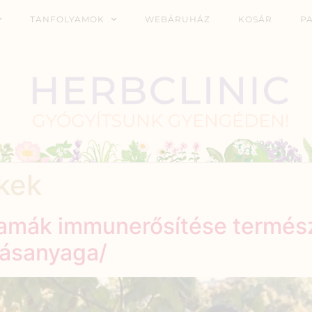
TANFOLYAMOK
WEBÁRUHÁZ
KOSÁR
P
kek
amák immunerősítése termés
ásanyaga/