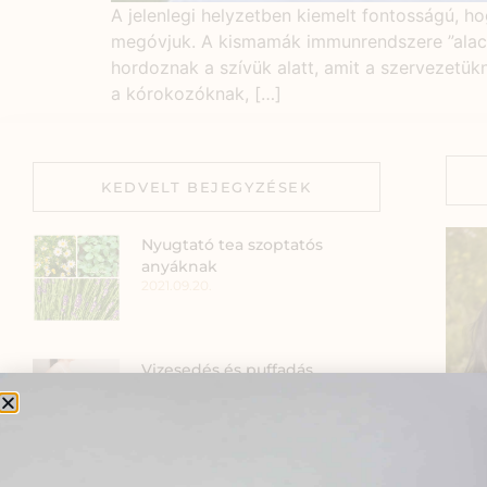
A jelenlegi helyzetben kiemelt fontosságú, 
megóvjuk. A kismamák immunrendszere ”alacs
hordoznak a szívük alatt, amit a szervezetük
a kórokozóknak, […]
KEDVELT BEJEGYZÉSEK
Nyugtató tea szoptatós
anyáknak
2021.09.20.
Vizesedés és puffadás
menstruáció előtt – A női
ciklus egyik leggyakoribb
tünete
2025.09.05.