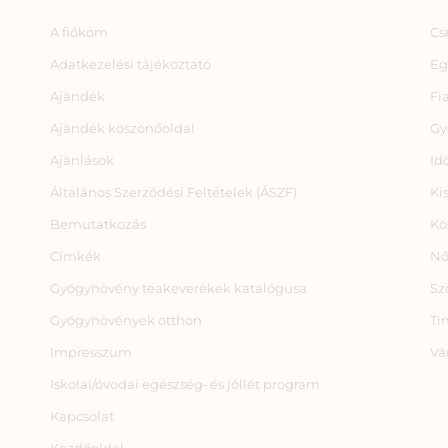
A fiókom
Cs
Adatkezelési tájékoztató
Eg
Ajándék
Fi
Ajándék köszönőoldal
Gy
Ajánlások
Id
Általános Szerződési Feltételek (ÁSZF)
Ki
Bemutatkozás
Kö
Címkék
Nő
Gyógynövény teakeverékek katalógusa
Sz
Gyógynövények otthon
Ti
Impresszum
Vá
Iskolai/óvodai egészség‑ és jóllét program
Kapcsolat