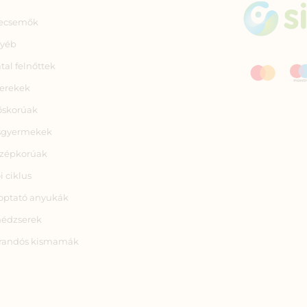
ecsemők
yéb
atal felnőttek
erekek
őskorúak
sgyermekek
zépkorúak
i ciklus
optató anyukák
nédzserek
randós kismamák