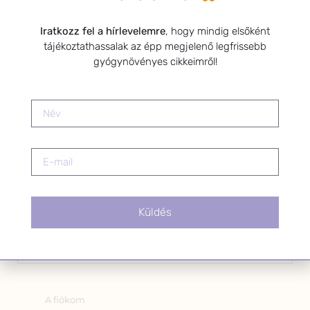
Kérlek a feliratkozáshoz fogadd el
Iratkozz fel a hírlevelemre
, hogy mindig elsőként
az alábbi nyilatkozatot:
tájékoztathassalak az épp megjelenő legfrissebb
Hozzájárulok, hogy az
gyógynövényes cikkeimről!
Adatkezelési tájékoztatóban
foglaltak szerint a HerbClinic
hírleveleket küldjön nekem.
A hírlevélről bármikor
leiratkozhatsz a levél alján található
linkre kattintva.
Küldés
OLDALAK
A fiókom