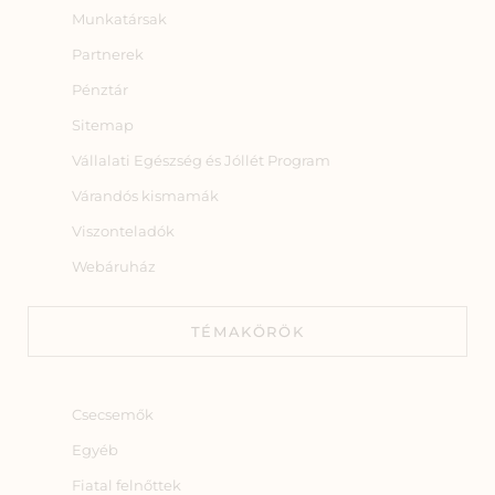
Munkatársak
Partnerek
Pénztár
Sitemap
Vállalati Egészség és Jóllét Program
Várandós kismamák
Viszonteladók
Webáruház
TÉMAKÖRÖK
Csecsemők
Egyéb
Fiatal felnőttek