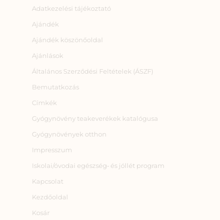
Adatkezelési tájékoztató
Ajándék
Ajándék köszönőoldal
Ajánlások
Általános Szerződési Feltételek (ÁSZF)
Bemutatkozás
Címkék
Gyógynövény teakeverékek katalógusa
Gyógynövények otthon
Impresszum
Iskolai/óvodai egészség‑ és jóllét program
Kapcsolat
Kezdőoldal
Kosár