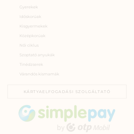
Gyerekek
Időskorúak
Kisgyermekek
Középkorúak
Női ciklus
Szoptató anyukák
Tinédzserek
Várandós kismamák
KÁRTYAELFOGADÁSI SZOLGÁLTATÓ