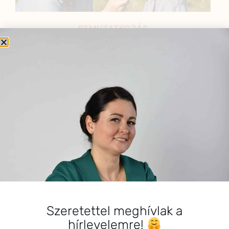
BEMUTATKOZÁS
Sziasztok! Szarvas Niki vagyok, a HerbClinic alapítója,
egészségügyi biomérnök, fitoterapeuta és édesanya.
Küldetésem a gyógynövények hatékony
alkalmazásának oktatása, a gyermekek, a nők és a
férfiak egészségének megőrzése és helyreállítása.
HÍRLEVÉL
HÍRLEVÉL FELIRATKOZÁS
*
E-mail cím
Szeretettel meghívlak a
hírlevelemre!