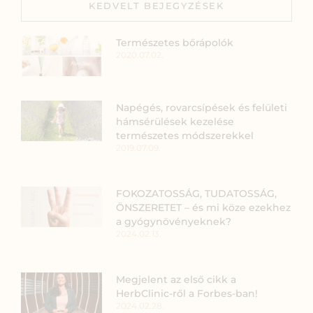
KEDVELT BEJEGYZÉSEK
Természetes bőrápolók
2020.07.02.
Napégés, rovarcsípések és felületi
hámsérülések kezelése
természetes módszerekkel
2019.07.09.
FOKOZATOSSÁG, TUDATOSSÁG,
ÖNSZERETET – és mi köze ezekhez
a gyógynövényeknek?
2024.02.13.
Megjelent az első cikk a
HerbClinic-ről a Forbes-ban!
2024.02.28.