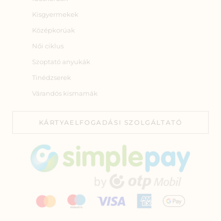
Kisgyermekek
Középkorúak
Női ciklus
Szoptató anyukák
Tinédzserek
Várandós kismamák
KÁRTYAELFOGADÁSI SZOLGÁLTATÓ