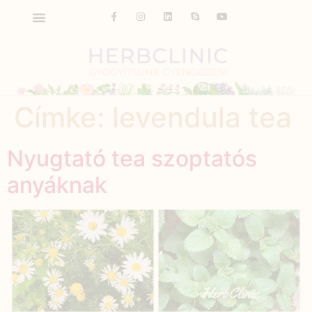
Címke:
levendula tea
Nyugtató tea szoptatós
anyáknak