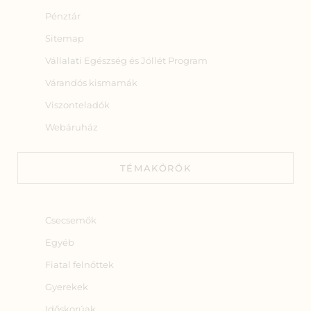
Pénztár
Sitemap
Vállalati Egészség és Jóllét Program
Várandós kismamák
Viszonteladók
Webáruház
TÉMAKÖRÖK
Csecsemők
Egyéb
Fiatal felnőttek
Gyerekek
Időskorúak