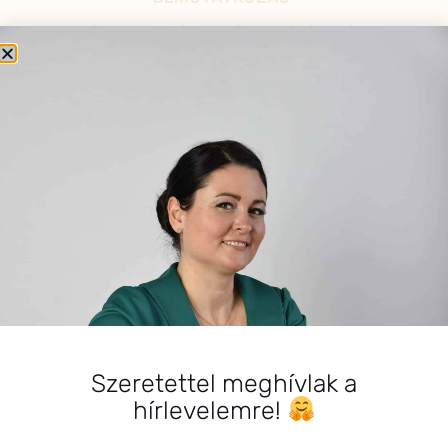
Sziasztok! Szarvas Niki vagyok, a HerbClinic alapítója,
egészségügyi biomérnök, fitoterapeuta és édesanya.
Küldetésem a gyógynövények hatékony
alkalmazásának oktatása, a gyermekek, a nők és a
férfiak egészségének megőrzése és helyreállítása.
HÍRLEVÉL
HÍRLEVÉL FELIRATKOZÁS
*
E-mail cím
Szeretettel meghívlak a
hírlevelemre!
Kérlek a feliratkozáshoz fogadd el
az alábbi nyilatkozatot: