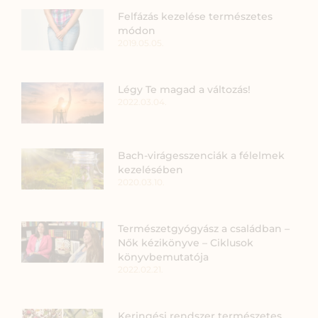
Felfázás kezelése természetes
módon
2019.05.05.
Légy Te magad a változás!
2022.03.04.
Bach-virágesszenciák a félelmek
kezelésében
2020.03.10.
Természetgyógyász a családban –
Nők kézikönyve – Ciklusok
könyvbemutatója
2022.02.21.
Keringési rendszer természetes