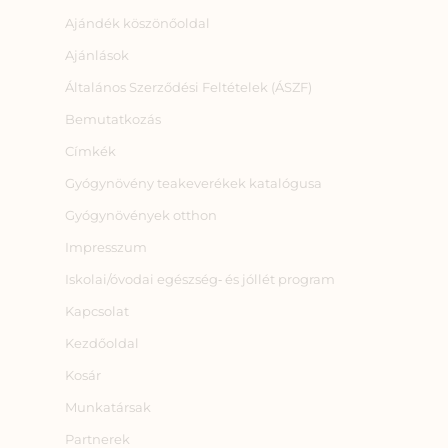
Ajándék köszönőoldal
Ajánlások
Általános Szerződési Feltételek (ÁSZF)
Bemutatkozás
Címkék
Gyógynövény teakeverékek katalógusa
Gyógynövények otthon
Impresszum
Iskolai/óvodai egészség‑ és jóllét program
Kapcsolat
Kezdőoldal
Kosár
Munkatársak
Partnerek