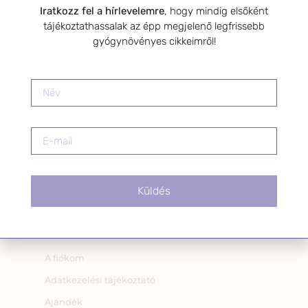
Iratkozz fel a hírlevelemre
, hogy mindig elsőként
Hozzájárulok, hogy az
tájékoztathassalak az épp megjelenő legfrissebb
Adatkezelési tájékoztatóban
gyógynövényes cikkeimről!
foglaltak szerint a HerbClinic
hírleveleket küldjön nekem.
A hírlevélről bármikor
leiratkozhatsz a levél alján található
linkre kattintva.
Küldés
OLDALAK
A fiókom
Adatkezelési tájékoztató
Ajándék