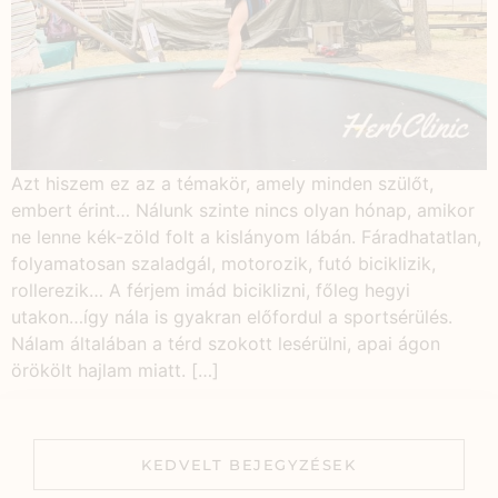
Azt hiszem ez az a témakör, amely minden szülőt,
embert érint… Nálunk szinte nincs olyan hónap, amikor
ne lenne kék-zöld folt a kislányom lábán. Fáradhatatlan,
folyamatosan szaladgál, motorozik, futó biciklizik,
rollerezik… A férjem imád biciklizni, főleg hegyi
utakon…így nála is gyakran előfordul a sportsérülés.
Nálam általában a térd szokott lesérülni, apai ágon
örökölt hajlam miatt. […]
KEDVELT BEJEGYZÉSEK