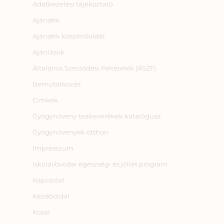
Adatkezelési tájékoztató
Ajándék
Ajándék köszönőoldal
Ajánlások
Általános Szerződési Feltételek (ÁSZF)
Bemutatkozás
Címkék
Gyógynövény teakeverékek katalógusa
Gyógynövények otthon
Impresszum
Iskolai/óvodai egészség‑ és jóllét program
Kapcsolat
Kezdőoldal
Kosár