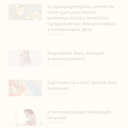
Új egészségmegőrző, szemet és
lelket gyönyörködetető
termékkel bővül a HerbClinic:
Gyógynövényes önsegítő kártya –
a mindennapok társa
2022.07.04.
Megvalósult álom, amelyért
érdemes küzdeni!
2025.01.01.
Gyermekeink a jövő, építsük őket
tudatosan!
2024.09.24.
A termékenységet befolyásoló
tényezők
2024.01.08.