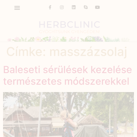
Címke:
masszázsolaj
Baleseti sérülések kezelése
természetes módszerekkel