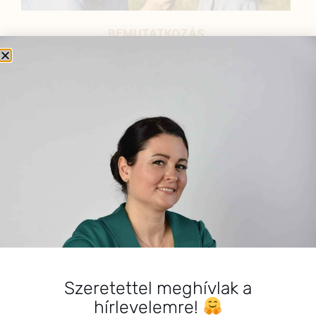
BEMUTATKOZÁS
Sziasztok! Szarvas Niki vagyok, a HerbClinic alapítója,
egészségügyi biomérnök, fitoterapeuta és édesanya.
Küldetésem a gyógynövények hatékony
alkalmazásának oktatása, a gyermekek, a nők és a
férfiak egészségének megőrzése és helyreállítása.
HÍRLEVÉL
HÍRLEVÉL FELIRATKOZÁS
*
E-mail cím
Szeretettel meghívlak a
hírlevelemre!