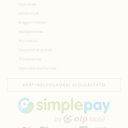
Gyerekek
Időskorúak
Kisgyermekek
Középkorúak
Női ciklus
Szoptató anyukák
Tinédzserek
Várandós kismamák
KÁRTYAELFOGADÁSI SZOLGÁLTATÓ