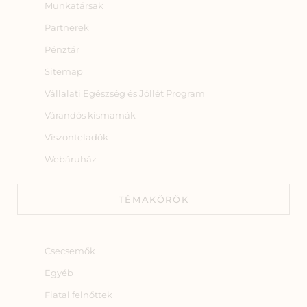
Munkatársak
Partnerek
Pénztár
Sitemap
Vállalati Egészség és Jóllét Program
Várandós kismamák
Viszonteladók
Webáruház
TÉMAKÖRÖK
Csecsemők
Egyéb
Fiatal felnőttek