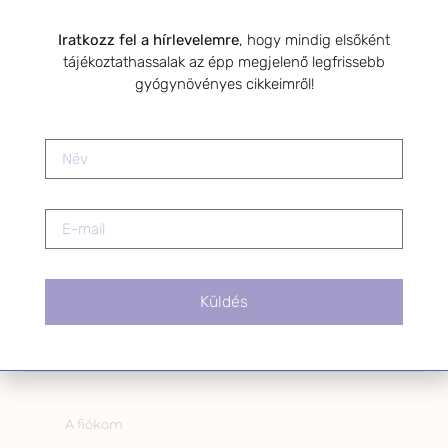
Kérlek a feliratkozáshoz fogadd el
az alábbi nyilatkozatot:
Iratkozz fel a hírlevelemre
, hogy mindig elsőként
tájékoztathassalak az épp megjelenő legfrissebb
Hozzájárulok, hogy az
gyógynövényes cikkeimről!
Adatkezelési tájékoztatóban
foglaltak szerint a HerbClinic
hírleveleket küldjön nekem.
A hírlevélről bármikor
leiratkozhatsz a levél alján található
linkre kattintva.
Küldés
OLDALAK
A fiókom