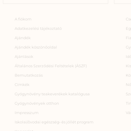
A fiókom
Cs
Adatkezelési tájékoztató
Eg
Ajándék
Fi
Ajándék köszönőoldal
Gy
Ajánlások
Id
Általános Szerződési Feltételek (ÁSZF)
Ki
Bemutatkozás
Kö
Címkék
Nő
Gyógynövény teakeverékek katalógusa
Sz
Gyógynövények otthon
Ti
Impresszum
Vá
Iskolai/óvodai egészség‑ és jóllét program