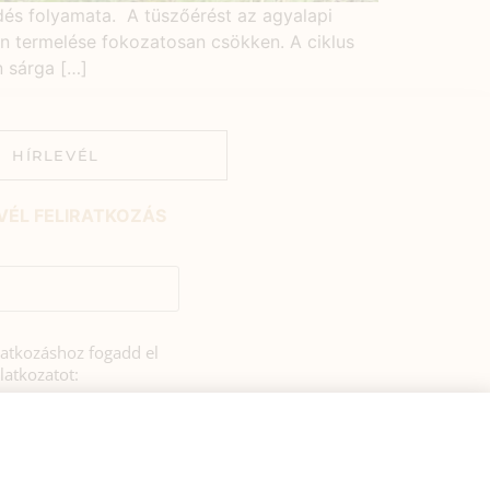
dés folyamata. A tüszőérést az agyalapi
ban termelése fokozatosan csökken. A ciklus
n sárga […]
HÍRLEVÉL
VÉL FELIRATKOZÁS
iratkozáshoz fogadd el
latkozatot:
rulok, hogy az
si tájékoztatóban
zerint a HerbClinic
hírleveleket küldjön nekem.