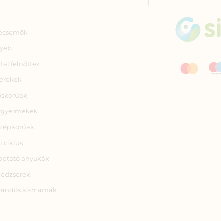
ecsemők
yéb
atal felnőttek
erekek
őskorúak
sgyermekek
zépkorúak
i ciklus
optató anyukák
nédzserek
randós kismamák