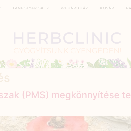
TANFOLYAMOK
WEBÁRUHÁZ
KOSÁR
P
és
őszak (PMS) megkönnyítése t