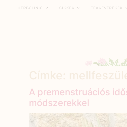
HERBCLINIC
CIKKEK
TEAKEVERÉKEK
Címke:
mellfeszül
A premenstruációs id
módszerekkel