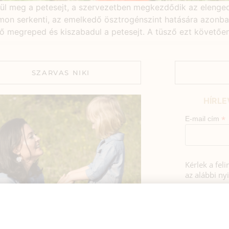
yül meg a petesejt, a szervezetben megkezdődik az elenge
 hormon serkenti, az emelkedő ösztrogénszint hatására azon
sző megreped és kiszabadul a petesejt. A tüsző ezt követőe
SZARVAS NIKI
HÍRLE
*
E-mail cím
Kérlek a fel
az alábbi nyi
Hozzájá
Adatkezelé
BEMUTATKOZÁS
foglaltak s
sztok! Szarvas Niki vagyok, a HerbClinic