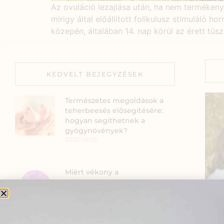
Az ovuláció lezajlása után, ha nem terméken
mirigy által előállított folikulusz stimuláló
közepén, általában 14. nap körül az érett tü
KEDVELT BEJEGYZÉSEK
Természetes megoldások a
teherbeesés elősegítésére:
hogyan segíthetnek a
gyógynövények?
2025.09.25.
Miért vékony a
méhnyálkahártyád és hogyan
támogathatod természetes
úton?
2025.09.19.
Szia