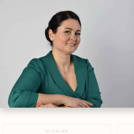
Zsuzsi története: 15 évnyi
fi
küzdelem után végre
gyó
megszűnt a cikluszavar!
okt
2025.01.05.
egé
Az ovuláció támogatása
természetes módszerekkel
2021.02.01.
Kisgyermekek náthájának,
torokgyulladásának és
légcsőhurutjának kezelése a
természet erejével
2019.05.12.
OLDALAK