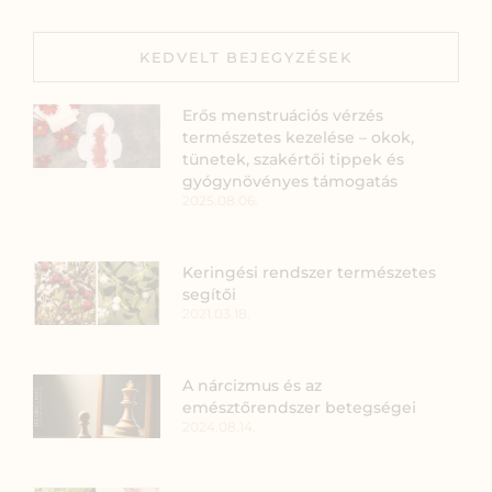
KEDVELT BEJEGYZÉSEK
Erős menstruációs vérzés
természetes kezelése – okok,
tünetek, szakértői tippek és
gyógynövényes támogatás
2025.08.06.
Keringési rendszer természetes
segítői
2021.03.18.
A nárcizmus és az
emésztőrendszer betegségei
2024.08.14.