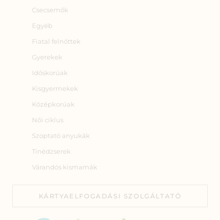
Csecsemők
Egyéb
Fiatal felnőttek
Gyerekek
Időskorúak
Kisgyermekek
Középkorúak
Női ciklus
Szoptató anyukák
Tinédzserek
Várandós kismamák
KÁRTYAELFOGADÁSI SZOLGÁLTATÓ