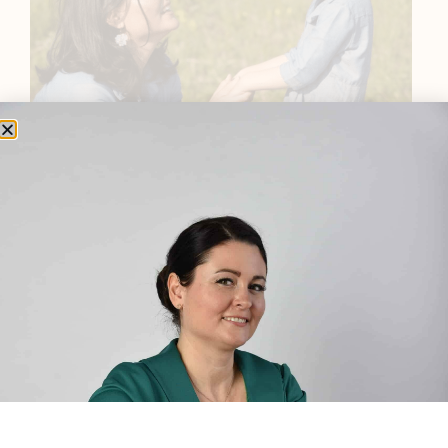
BEMUTATKOZÁS
Sziasztok! Szarvas Niki vagyok, a HerbClinic alapítója,
egészségügyi biomérnök, fitoterapeuta és édesanya.
Küldetésem a gyógynövények hatékony
alkalmazásának oktatása, a gyermekek, a nők és a
férfiak egészségének megőrzése és helyreállítása.
HÍRLEVÉL
HÍRLEVÉL FELIRATKOZÁS