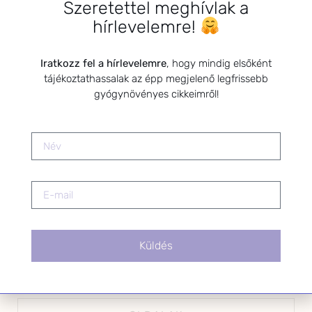
Szeretettel meghívlak a
*
E-mail cím
hírlevelemre!
Iratkozz fel a hírlevelemre
, hogy mindig elsőként
tájékoztathassalak az épp megjelenő legfrissebb
Kérlek a feliratkozáshoz fogadd el
gyógynövényes cikkeimről!
az alábbi nyilatkozatot:
Hozzájárulok, hogy az
Adatkezelési tájékoztatóban
foglaltak szerint a HerbClinic
hírleveleket küldjön nekem.
A hírlevélről bármikor
leiratkozhatsz a levél alján található
linkre kattintva.
Küldés