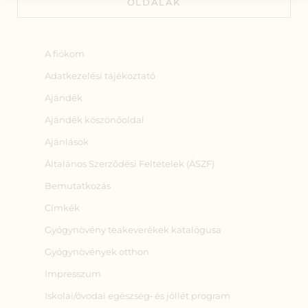
OLDALAK
A fiókom
Adatkezelési tájékoztató
Ajándék
Ajándék köszönőoldal
Ajánlások
Általános Szerződési Feltételek (ÁSZF)
Bemutatkozás
Címkék
Gyógynövény teakeverékek katalógusa
Gyógynövények otthon
Impresszum
Iskolai/óvodai egészség‑ és jóllét program