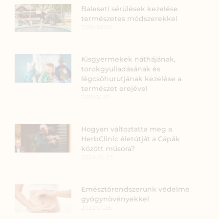
Baleseti sérülések kezelése
természetes módszerekkel
2019.08.05.
Kisgyermekek náthájának,
torokgyulladásának és
légcsőhurutjának kezelése a
természet erejével
2019.05.12.
Hogyan változtatta meg a
HerbClinic életútját a Cápák
között műsora?
2024.05.23.
Emésztőrendszerünk védelme
gyógynövényekkel
2022.01.26.