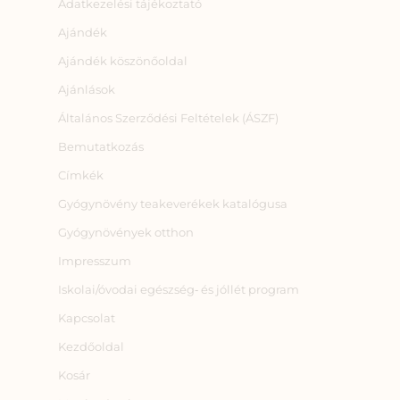
Adatkezelési tájékoztató
Ajándék
Ajándék köszönőoldal
Ajánlások
Általános Szerződési Feltételek (ÁSZF)
Bemutatkozás
Címkék
Gyógynövény teakeverékek katalógusa
Gyógynövények otthon
Impresszum
Iskolai/óvodai egészség‑ és jóllét program
Kapcsolat
Kezdőoldal
Kosár