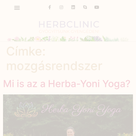
Címke:
mozgásrendszer
Mi is az a Herba-Yoni Yoga?