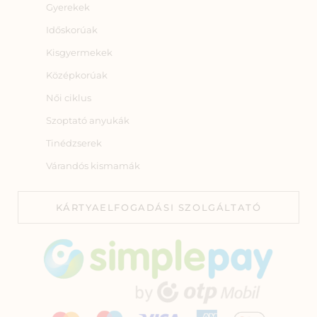
Gyerekek
Időskorúak
Kisgyermekek
Középkorúak
Női ciklus
Szoptató anyukák
Tinédzserek
Várandós kismamák
KÁRTYAELFOGADÁSI SZOLGÁLTATÓ