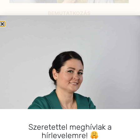
BEMUTATKOZÁS
Sziasztok! Szarvas Niki vagyok, a HerbClinic alapítója,
egészségügyi biomérnök, fitoterapeuta és édesanya.
Küldetésem a gyógynövények hatékony
alkalmazásának oktatása, a gyermekek, a nők és a
férfiak egészségének megőrzése és helyreállítása.
HÍRLEVÉL
HÍRLEVÉL FELIRATKOZÁS
*
E-mail cím
Szeretettel meghívlak a
hírlevelemre!