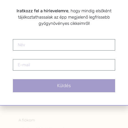
Kérlek a feliratkozáshoz fogadd el
az alábbi nyilatkozatot:
Iratkozz fel a hírlevelemre
, hogy mindig elsőként
tájékoztathassalak az épp megjelenő legfrissebb
Hozzájárulok, hogy az
gyógynövényes cikkeimről!
Adatkezelési tájékoztatóban
foglaltak szerint a HerbClinic
hírleveleket küldjön nekem.
A hírlevélről bármikor
leiratkozhatsz a levél alján található
linkre kattintva.
Küldés
OLDALAK
A fiókom