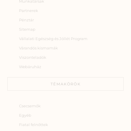
Munkatársak
Partnerek
Pénztár
Sitemap
Vállalati Egészség és Jóllét Program
Várandós kismamák
Viszonteladók
Webáruház
TÉMAKÖRÖK
Csecsemők
Egyéb
Fiatal felnőttek