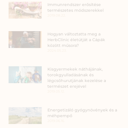
Immunrendszer erősítése
természetes módszerekkel
2019.08.22.
Hogyan változtatta meg a
HerbClinic életútját a Cápák
között műsora?
2024.05.23.
Kisgyermekek náthájának,
torokgyulladásának és
légcsőhurutjának kezelése a
természet erejével
2019.05.12.
Energetizáló gyógynövények és a
méhpempő
2019.06.16.