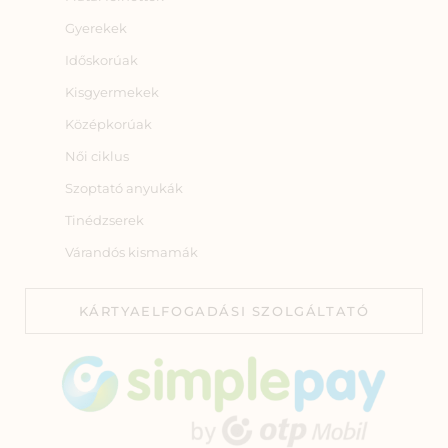
Gyerekek
Időskorúak
Kisgyermekek
Középkorúak
Női ciklus
Szoptató anyukák
Tinédzserek
Várandós kismamák
KÁRTYAELFOGADÁSI SZOLGÁLTATÓ