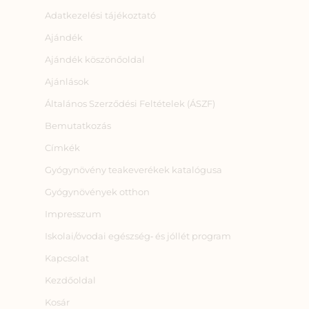
Adatkezelési tájékoztató
Ajándék
Ajándék köszönőoldal
Ajánlások
Általános Szerződési Feltételek (ÁSZF)
Bemutatkozás
Címkék
Gyógynövény teakeverékek katalógusa
Gyógynövények otthon
Impresszum
Iskolai/óvodai egészség‑ és jóllét program
Kapcsolat
Kezdőoldal
Kosár