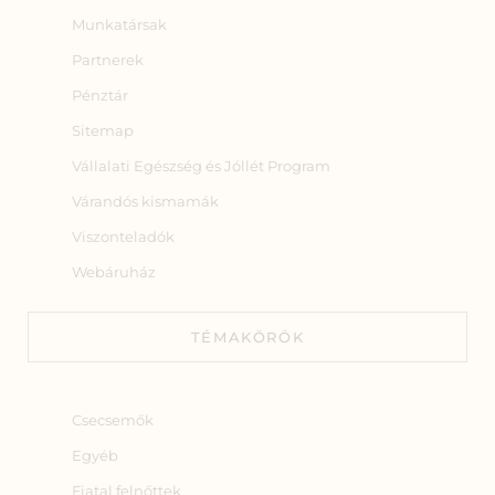
Munkatársak
Partnerek
Pénztár
Sitemap
Vállalati Egészség és Jóllét Program
Várandós kismamák
Viszonteladók
Webáruház
TÉMAKÖRÖK
Csecsemők
Egyéb
Fiatal felnőttek