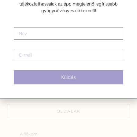
tájékoztathassalak az épp megjelenő legfrissebb
Kérlek a feliratkozáshoz fogadd el
gyógynövényes cikkeimről!
az alábbi nyilatkozatot:
Hozzájárulok, hogy az
Adatkezelési tájékoztatóban
foglaltak szerint a HerbClinic
hírleveleket küldjön nekem.
A hírlevélről bármikor
leiratkozhatsz a levél alján található
linkre kattintva.
Küldés
OLDALAK
A fiókom