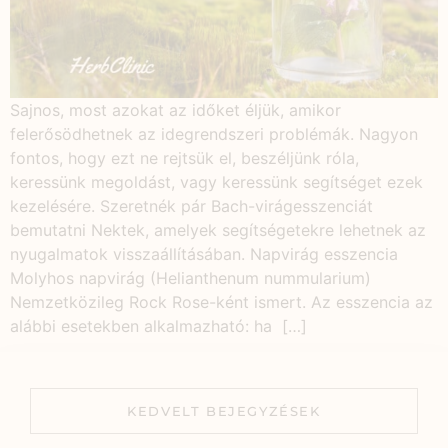
Sajnos, most azokat az időket éljük, amikor
felerősödhetnek az idegrendszeri problémák. Nagyon
fontos, hogy ezt ne rejtsük el, beszéljünk róla,
keressünk megoldást, vagy keressünk segítséget ezek
kezelésére. Szeretnék pár Bach-virágesszenciát
bemutatni Nektek, amelyek segítségetekre lehetnek az
nyugalmatok visszaállításában. Napvirág esszencia
Molyhos napvirág (Helianthenum nummularium)
Nemzetközileg Rock Rose-ként ismert. Az esszencia az
alábbi esetekben alkalmazható: ha […]
KEDVELT BEJEGYZÉSEK