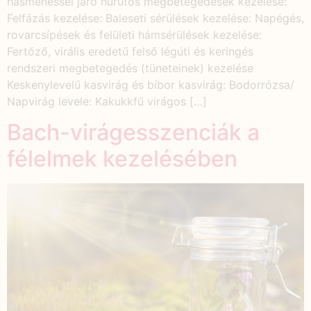
hasmenéssel járó hurutos megbetegedések kezelése:
Felfázás kezelése: Baleseti sérülések kezelése: Napégés,
rovarcsípések és felületi hámsérülések kezelése:
Fertőző, virális eredetű felső légúti és keringés
rendszeri megbetegedés (tüneteinek) kezelése
Keskenylevelű kasvirág és bíbor kasvirág: Bodorrózsa/
Napvirág levele: Kakukkfű virágos […]
Bach-virágesszenciák a
félelmek kezelésében