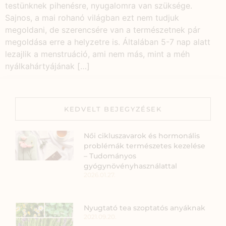
testünknek pihenésre, nyugalomra van szüksége.
Sajnos, a mai rohanó világban ezt nem tudjuk
megoldani, de szerencsére van a természetnek pár
megoldása erre a helyzetre is. Általában 5-7 nap alatt
lezajlik a menstruáció, ami nem más, mint a méh
nyálkahártyájának […]
KEDVELT BEJEGYZÉSEK
Női cikluszavarok és hormonális
problémák természetes kezelése
– Tudományos
gyógynövényhasználattal
2026.01.27.
Nyugtató tea szoptatós anyáknak
2021.09.20.