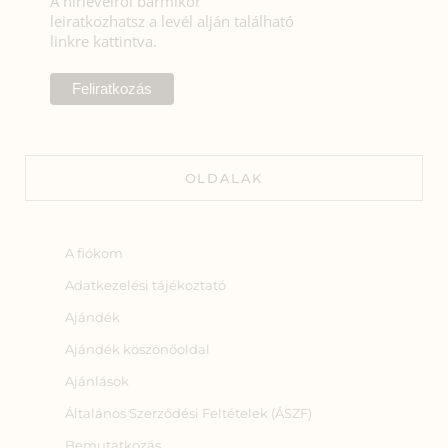
A hírlevélről bármikor
leiratkozhatsz a levél alján található
linkre kattintva.
OLDALAK
A fiókom
Adatkezelési tájékoztató
Ajándék
Ajándék köszönőoldal
Ajánlások
Általános Szerződési Feltételek (ÁSZF)
Bemutatkozás