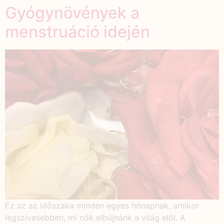
Gyógynövények a
menstruáció idején
Ez az az időszaka minden egyes hónapnak, amikor
legszívesebben, mi nők elbújnánk a világ elől. A