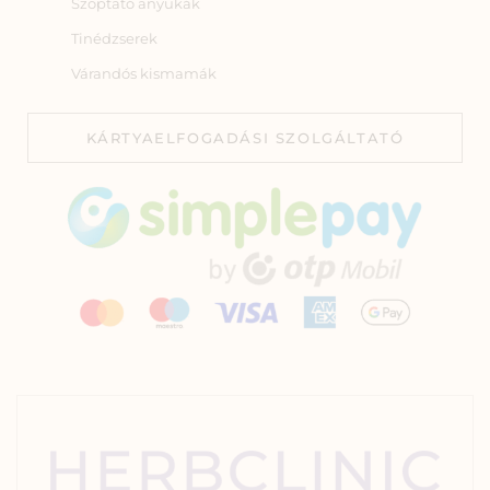
Szoptató anyukák
Tinédzserek
Várandós kismamák
KÁRTYAELFOGADÁSI SZOLGÁLTATÓ