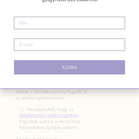
férfiak egészségének megőrzése és helyreállítása.
HÍRLEVÉL
HÍRLEVÉL FELIRATKOZÁS
*
E-mail cím
Küldés
Kérlek a feliratkozáshoz fogadd el
az alábbi nyilatkozatot:
Hozzájárulok, hogy az
Adatkezelési tájékoztatóban
foglaltak szerint a HerbClinic
hírleveleket küldjön nekem.