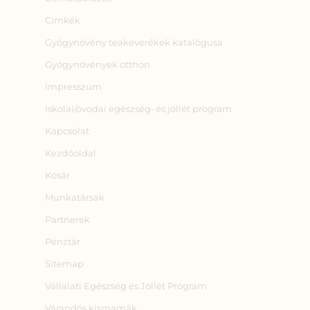
Címkék
Gyógynövény teakeverékek katalógusa
Gyógynövények otthon
Impresszum
Iskolai/óvodai egészség‑ és jóllét program
Kapcsolat
Kezdőoldal
Kosár
Munkatársak
Partnerek
Pénztár
Sitemap
Vállalati Egészség és Jóllét Program
Várandós kismamák