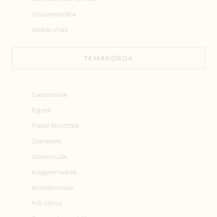
Viszonteladók
Webáruház
TÉMAKÖRÖK
Csecsemők
Egyéb
Fiatal felnőttek
Gyerekek
Időskorúak
Kisgyermekek
Középkorúak
Női ciklus