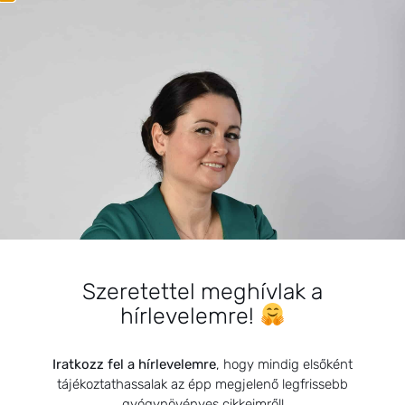
SZARVAS NIKI
Szeretettel meghívlak a
BEMUTATKOZÁS
hírlevelemre!
Sziasztok! Szarvas Niki vagyok, a HerbClinic alapítója,
egészségügyi biomérnök, fitoterapeuta és édesanya.
Iratkozz fel a hírlevelemre
, hogy mindig elsőként
Küldetésem a gyógynövények hatékony
tájékoztathassalak az épp megjelenő legfrissebb
alkalmazásának oktatása, a gyermekek, a nők és a
gyógynövényes cikkeimről!