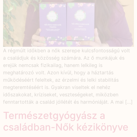
A régmúlt időkben a nők szerepe kulcsfontosságú volt
a családjuk és közösség számára. Az ő munkájuk és
erejük nemcsak fizikailag, hanem lelkileg is
meghatározó volt. Azon kívül, hogy a háztartás
működéséért feleltek, az érzelmi és lelki stabilitás
megteremtéséért is. Gyakran viseltek el nehéz
időszakokat, kríziseket, veszteségeket, miközben
fenntartották a család jóllétét és harmóniáját. A mai […]
Természetgyógyász a
családban-Nők kézikönyve