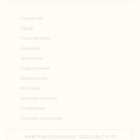
Csecsemők
Egyéb
Fiatal felnőttek
Gyerekek
Időskorúak
Kisgyermekek
Középkorúak
Női ciklus
Szoptató anyukák
Tinédzserek
Várandós kismamák
KÁRTYAELFOGADÁSI SZOLGÁLTATÓ