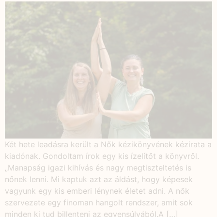
Két hete leadásra került a Nők kézikönyvének kézirata a
kiadónak. Gondoltam írok egy kis ízelítőt a könyvről.
„Manapság igazi kihívás és nagy megtiszteltetés is
nőnek lenni. Mi kaptuk azt az áldást, hogy képesek
vagyunk egy kis emberi lénynek életet adni. A nők
szervezete egy finoman hangolt rendszer, amit sok
minden ki tud billenteni az egyensúlyából.A […]