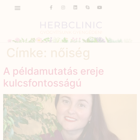
Címke:
nőiség
A példamutatás ereje
kulcsfontosságú