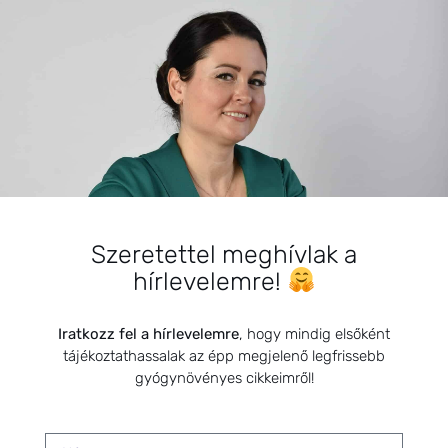
BEMUTATKOZÁS
Sziasztok! Szarvas Niki vagyok, a HerbClinic alapítója,
egészségügyi biomérnök, fitoterapeuta és édesanya.
Szeretettel meghívlak a
Küldetésem a gyógynövények hatékony
hírlevelemre!
alkalmazásának oktatása, a gyermekek, a nők és a
férfiak egészségének megőrzése és helyreállítása.
Iratkozz fel a hírlevelemre
, hogy mindig elsőként
tájékoztathassalak az épp megjelenő legfrissebb
gyógynövényes cikkeimről!
HÍRLEVÉL