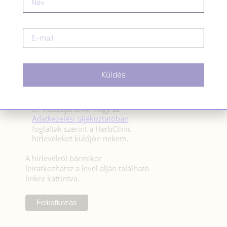
HÍRLEVÉL FELIRATKOZÁS
*
E-mail cím
Küldés
Kérlek a feliratkozáshoz fogadd el
az alábbi nyilatkozatot:
Hozzájárulok, hogy az
Adatkezelési tájékoztatóban
foglaltak szerint a HerbClinic
hírleveleket küldjön nekem.
A hírlevélről bármikor
leiratkozhatsz a levél alján található
linkre kattintva.