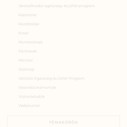
Iskolai/óvodai egészség‑ és jóllét program
Kapcsolat
Kezdőoldal
Kosár
Munkatársak
Partnerek
Pénztár
Sitemap
Vállalati Egészség és Jóllét Program
Várandós kismamák
Viszonteladók
Webáruház
TÉMAKÖRÖK