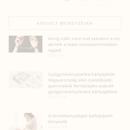
KEDVELT BEJEGYZÉSEK
Amíg túlél, nem tud szeretni: a nő,
akinek a teste vészüzemmódban
ragadt
2025.12.11.
Gyógynövénypatika kártyajáték-
Magyarország első családbarát,
gyermekek fantáziájára szabott
gyógynövényoktató kártyajátéka
2022.02.18.
A termékenységet befolyásoló
tényezők
2024.01.08.