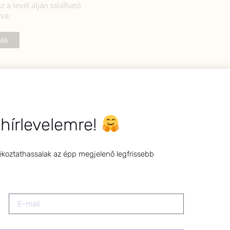
z a levél alján található
tva.
 hírlevelemre!
ékoztathassalak az épp megjelenő legfrissebb
FOGADÁSI SZOLGÁLTATÓ