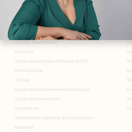
A fiókom
Cs
Adatkezelési tájékoztató
Eg
Ajándék
Fi
Ajándék köszönőoldal
Gy
Ajánlások
Id
Általános Szerződési Feltételek (ÁSZF)
Ki
Bemutatkozás
Kö
Címkék
Nő
Gyógynövény teakeverékek katalógusa
Sz
Gyógynövények otthon
Ti
Impresszum
Vá
Iskolai/óvodai egészség‑ és jóllét program
Kapcsolat