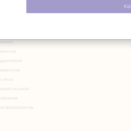
Kül
ecsemők
yéb
atal felnőttek
erekek
őskorúak
sgyermekek
zépkorúak
i ciklus
optató anyukák
nédzserek
randós kismamák