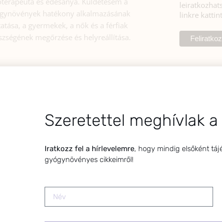
toterapeuta és édesanya. Küldetésem a
leiratkozhats
gynövények hatékony alkalmazásának
linkre kattin
atása, a gyermekek, a nők és a férfiak
szségének megőrzése és helyreállítása.
Szeretettel meghívlak a
Iratkozz fel a hírlevelemre
, hogy mindig elsőként táj
gyógynövényes cikkeimről!
TÉMAKÖRÖK
KÁRTYAEL