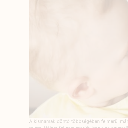
A kismamák döntő többségében felmerül már a