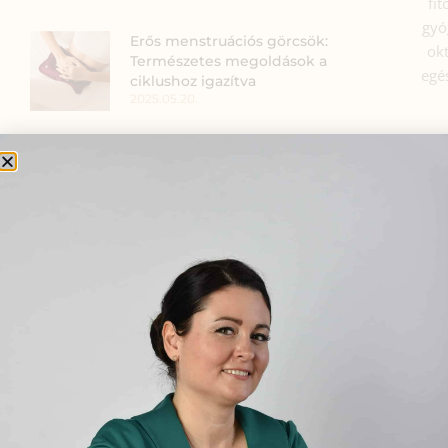
fi
gyó
Erős menstruációs görcsök:
okt
Természetes megoldások a
egé
ciklushoz igazítva
2025.05.20.
Longevity – Gyógynövény
használat a KÉK ZÓNÁKban
2024.10.22.
Viselj gyógynövényt
mindennap!..munkában vagy
séta közben, Te döntesz.
2024.11.20.
OLDALAK