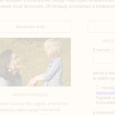
jjel tápláljam a kislányomat, ahogy megfogant elhatározta
sések közé tartoztam, 26 hónapig szoptattam a kislányoma
SZARVAS NIKI
HÍRLE
*
E-mail cím
Kérlek a fel
az alábbi nyi
Hozzájá
Adatkezelé
BEMUTATKOZÁS
foglaltak s
sztok! Szarvas Niki vagyok, a HerbClinic
alapítója, egészségügyi biomérnök,
A hírlevélrő