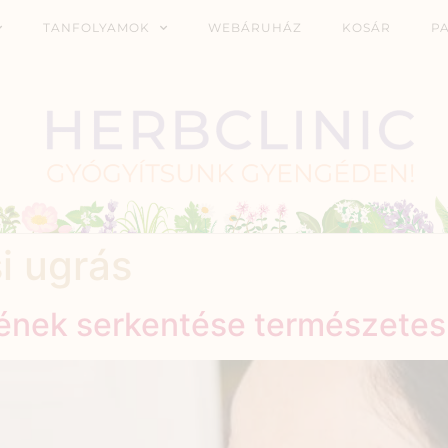
TANFOLYAMOK
WEBÁRUHÁZ
KOSÁR
P
i ugrás
sének serkentése természete