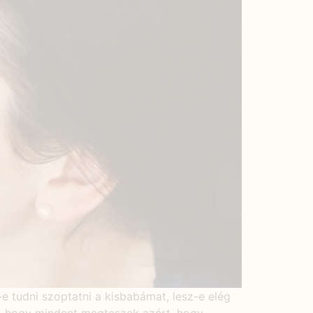
 tudni szoptatni a kisbabámat, lesz-e elég