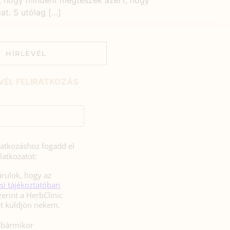
m, hogy mindent megteszek azért, hogy
t. S utólag […]
HÍRLEVÉL
VÉL FELIRATKOZÁS
iratkozáshoz fogadd el
latkozatot:
rulok, hogy az
si tájékoztatóban
zerint a HerbClinic
hírleveleket küldjön nekem.
l bármikor