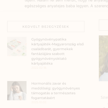
tejem. Nálam fel sem merült, hogy ne anyate
egészséges anyatejes baba legyen. A szerenc
KEDVELT BEJEGYZÉSEK
Gyógynövénypatika
kártyajáték-Magyarország első
családbarát, gyermekek
fantáziájára szabott
gyógynövényoktató
kártyajátéka
2022.02.18.
Hormonális zavar és
meddőség: gyógynövényes
támogatás a természetes
Szia
fogantatásért
2025.10.02.