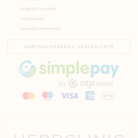
Szoptató anyukák
Tinédzserek
Várandós kismamák
KÁRTYAELFOGADÁSI SZOLGÁLTATÓ