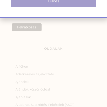
Küldés
A hírlevélről bármikor
leiratkozhatsz a levél alján található
linkre kattintva.
OLDALAK
A fiókom
Adatkezelési tájékoztató
Ajándék
Ajándék köszönőoldal
Ajánlások
Általános Szerződési Feltételek (ÁSZF)