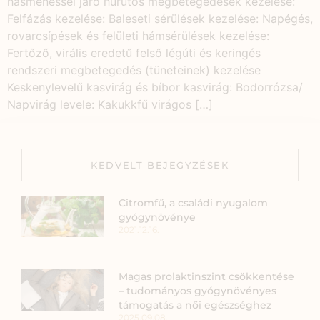
hasmenéssel járó hurutos megbetegedések kezelése:
Felfázás kezelése: Baleseti sérülések kezelése: Napégés,
rovarcsípések és felületi hámsérülések kezelése:
Fertőző, virális eredetű felső légúti és keringés
rendszeri megbetegedés (tüneteinek) kezelése
Keskenylevelű kasvirág és bíbor kasvirág: Bodorrózsa/
Napvirág levele: Kakukkfű virágos […]
KEDVELT BEJEGYZÉSEK
Citromfű, a családi nyugalom
gyógynövénye
2021.12.16.
Magas prolaktinszint csökkentése
– tudományos gyógynövényes
támogatás a női egészséghez
2025.09.08.