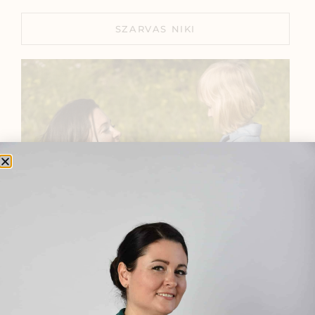
SZARVAS NIKI
BEMUTATKOZÁS
Sziasztok! Szarvas Niki vagyok, a HerbClinic alapítója,
egészségügyi biomérnök, fitoterapeuta és édesanya.
Küldetésem a gyógynövények hatékony