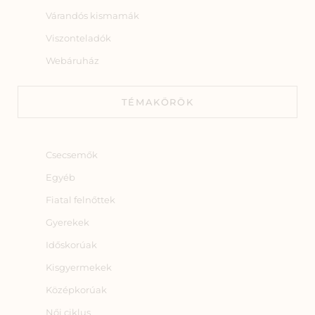
Várandós kismamák
Viszonteladók
Webáruház
TÉMAKÖRÖK
Csecsemők
Egyéb
Fiatal felnőttek
Gyerekek
Időskorúak
Kisgyermekek
Középkorúak
Női ciklus