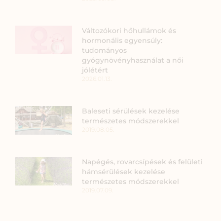
Változókori hőhullámok és
hormonális egyensúly:
tudományos
gyógynövényhasználat a női
jólétért
2026.01.13.
Baleseti sérülések kezelése
természetes módszerekkel
2019.08.05.
Napégés, rovarcsípések és felületi
hámsérülések kezelése
természetes módszerekkel
2019.07.09.