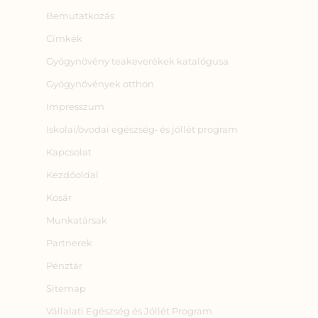
Bemutatkozás
Címkék
Gyógynövény teakeverékek katalógusa
Gyógynövények otthon
Impresszum
Iskolai/óvodai egészség‑ és jóllét program
Kapcsolat
Kezdőoldal
Kosár
Munkatársak
Partnerek
Pénztár
Sitemap
Vállalati Egészség és Jóllét Program