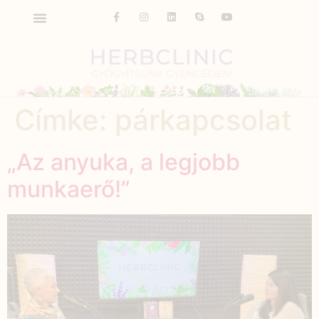
Címke:
párkapcsolat
„Az anyuka, a legjobb
munkaerő!”