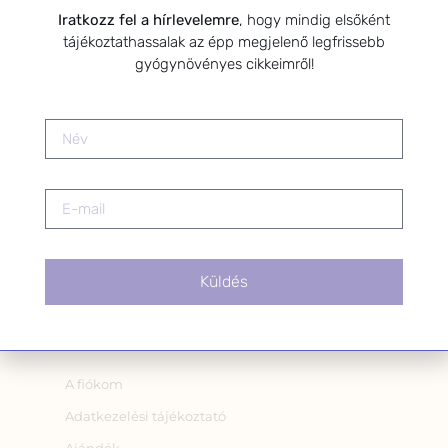
Iratkozz fel a hírlevelemre
, hogy mindig elsőként
Hozzájárulok, hogy az
tájékoztathassalak az épp megjelenő legfrissebb
Adatkezelési tájékoztatóban
gyógynövényes cikkeimről!
foglaltak szerint a HerbClinic
hírleveleket küldjön nekem.
A hírlevélről bármikor
leiratkozhatsz a levél alján található
linkre kattintva.
Küldés
OLDALAK
A fiókom
Adatkezelési tájékoztató