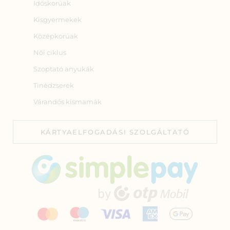
Időskorúak
Kisgyermekek
Középkorúak
Női ciklus
Szoptató anyukák
Tinédzserek
Várandós kismamák
KÁRTYAELFOGADÁSI SZOLGÁLTATÓ