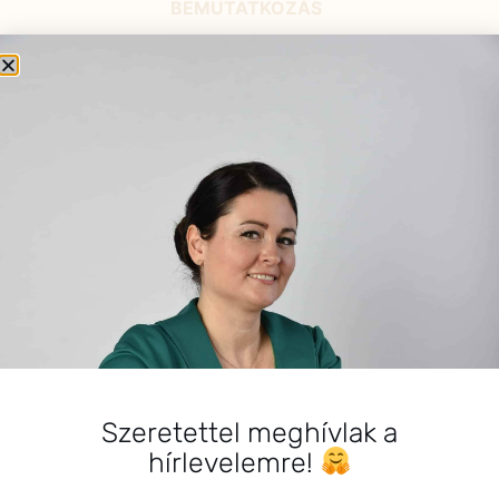
BEMUTATKOZÁS
Sziasztok! Szarvas Niki vagyok, a HerbClinic alapítója,
egészségügyi biomérnök, fitoterapeuta és édesanya.
Küldetésem a gyógynövények hatékony
alkalmazásának oktatása, a gyermekek, a nők és a
férfiak egészségének megőrzése és helyreállítása.
HÍRLEVÉL
HÍRLEVÉL FELIRATKOZÁS
*
E-mail cím
Szeretettel meghívlak a
hírlevelemre!
Kérlek a feliratkozáshoz fogadd el
az alábbi nyilatkozatot: