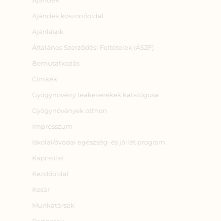
Ajándék
Ajándék köszönőoldal
Ajánlások
Általános Szerződési Feltételek (ÁSZF)
Bemutatkozás
Címkék
Gyógynövény teakeverékek katalógusa
Gyógynövények otthon
Impresszum
Iskolai/óvodai egészség‑ és jóllét program
Kapcsolat
Kezdőoldal
Kosár
Munkatársak