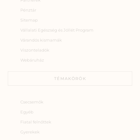
Partnerek
Pénztár
Sitemap
Vállalati Egészség és Jóllét Program
Várandós kismamák
Viszonteladók
Webáruház
TÉMAKÖRÖK
Csecsemők
Egyéb
Fiatal felnőttek
Gyerekek