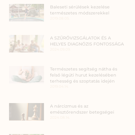
Baleseti sérülések kezelése
természetes módszerekkel
2019.08.05.
A SZŰRŐVIZSGÁLATOK ÉS A
HELYES DIAGNÓZIS FONTOSSÁGA
2024.09.09.
Természetes segítség nátha és
felső légúti hurut kezelésében
terhesség és szoptatás idején
2019.04.14.
A nárcizmus és az
emésztőrendszer betegségei
2024.08.14.