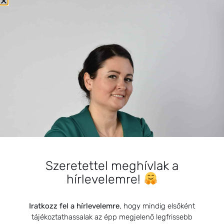
SZARVAS NIKI
Szeretettel meghívlak a
BEMUTATKOZÁS
hírlevelemre!
Sziasztok! Szarvas Niki vagyok, a HerbClinic alapítója,
egészségügyi biomérnök, fitoterapeuta és édesanya.
Iratkozz fel a hírlevelemre
, hogy mindig elsőként
Küldetésem a gyógynövények hatékony
tájékoztathassalak az épp megjelenő legfrissebb
alkalmazásának oktatása, a gyermekek, a nők és a