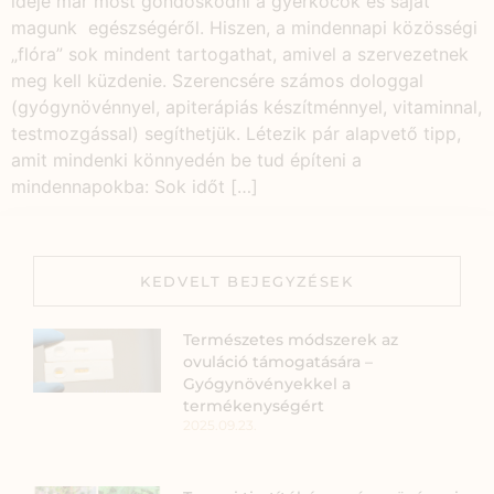
ideje már most gondoskodni a gyerkőcök és saját
magunk egészségéről. Hiszen, a mindennapi közösségi
„flóra” sok mindent tartogathat, amivel a szervezetnek
meg kell küzdenie. Szerencsére számos dologgal
(gyógynövénnyel, apiterápiás készítménnyel, vitaminnal,
testmozgással) segíthetjük. Létezik pár alapvető tipp,
amit mindenki könnyedén be tud építeni a
mindennapokba: Sok időt […]
KEDVELT BEJEGYZÉSEK
Természetes módszerek az
ovuláció támogatására –
Gyógynövényekkel a
termékenységért
2025.09.23.