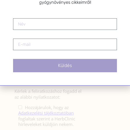
gyógynövényes cikkeimről!
férfiak egészségének megőrzése és helyreállítása.
HÍRLEVÉL
HÍRLEVÉL FELIRATKOZÁS
*
E-mail cím
Küldés
Kérlek a feliratkozáshoz fogadd el
az alábbi nyilatkozatot:
Hozzájárulok, hogy az
Adatkezelési tájékoztatóban
foglaltak szerint a HerbClinic
hírleveleket küldjön nekem.