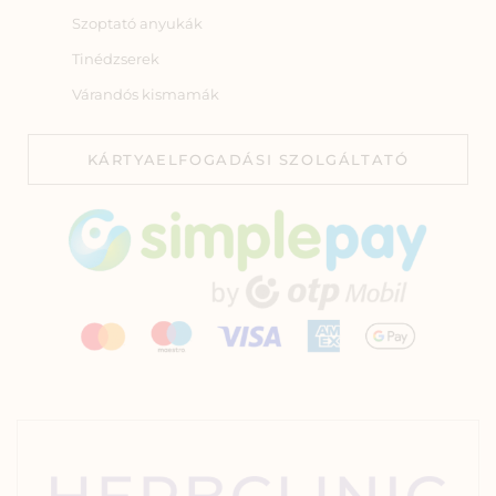
Szoptató anyukák
Tinédzserek
Várandós kismamák
KÁRTYAELFOGADÁSI SZOLGÁLTATÓ