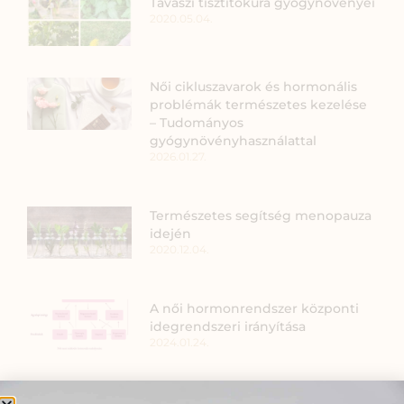
Tavaszi tisztítókúra gyógynövényei
2020.05.04.
Női cikluszavarok és hormonális
problémák természetes kezelése
– Tudományos
gyógynövényhasználattal
2026.01.27.
Természetes segítség menopauza
idején
2020.12.04.
A női hormonrendszer központi
idegrendszeri irányítása
2024.01.24.