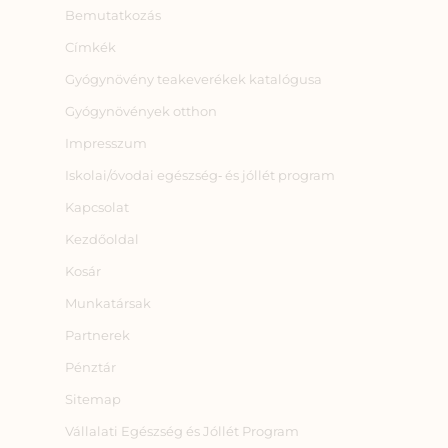
Bemutatkozás
Címkék
Gyógynövény teakeverékek katalógusa
Gyógynövények otthon
Impresszum
Iskolai/óvodai egészség‑ és jóllét program
Kapcsolat
Kezdőoldal
Kosár
Munkatársak
Partnerek
Pénztár
Sitemap
Vállalati Egészség és Jóllét Program