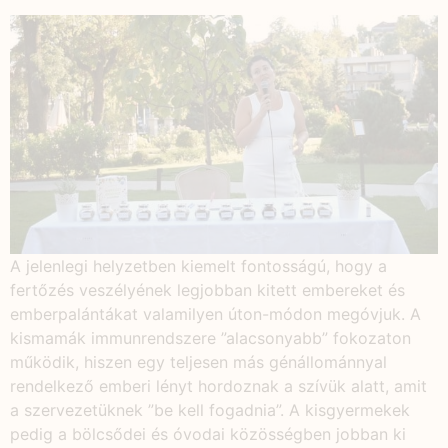
A jelenlegi helyzetben kiemelt fontosságú, hogy a
fertőzés veszélyének legjobban kitett embereket és
emberpalántákat valamilyen úton-módon megóvjuk. A
kismamák immunrendszere ”alacsonyabb” fokozaton
működik, hiszen egy teljesen más génállománnyal
rendelkező emberi lényt hordoznak a szívük alatt, amit
a szervezetüknek ”be kell fogadnia”. A kisgyermekek
pedig a bölcsődei és óvodai közösségben jobban ki