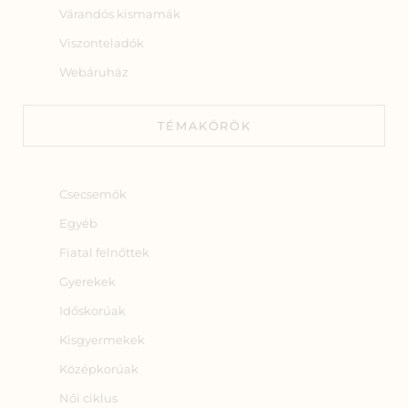
Várandós kismamák
Viszonteladók
Webáruház
TÉMAKÖRÖK
Csecsemők
Egyéb
Fiatal felnőttek
Gyerekek
Időskorúak
Kisgyermekek
Középkorúak
Női ciklus