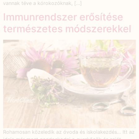
vannak téve a kórokozóknak, […]
Immunrendszer erősítése
természetes módszerekkel
Rohamosan közeledik az óvoda és iskolakezdés… Itt az