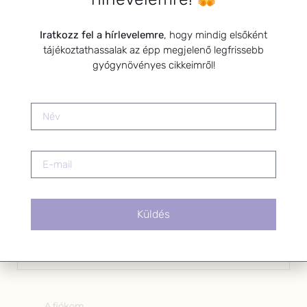
Kérlek a feliratkozáshoz fogadd el
Iratkozz fel a hírlevelemre
, hogy mindig elsőként
az alábbi nyilatkozatot:
tájékoztathassalak az épp megjelenő legfrissebb
gyógynövényes cikkeimről!
Hozzájárulok, hogy az
Adatkezelési tájékoztatóban
foglaltak szerint a HerbClinic
hírleveleket küldjön nekem.
A hírlevélről bármikor
leiratkozhatsz a levél alján található
linkre kattintva.
Küldés
OLDALAK
A fiókom