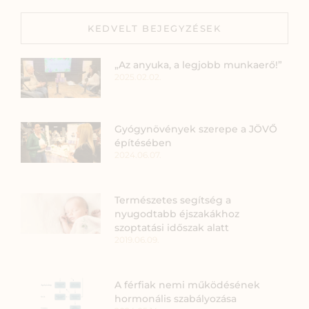
KEDVELT BEJEGYZÉSEK
„Az anyuka, a legjobb munkaerő!”
2025.02.02.
Gyógynövények szerepe a JÖVŐ
építésében
2024.06.07.
Természetes segítség a
nyugodtabb éjszakákhoz
szoptatási időszak alatt
2019.06.09.
A férfiak nemi működésének
hormonális szabályozása