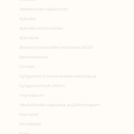
Adatkezelési tájékoztató
Ajándék
Ajándék köszönőoldal
Ajánlások
Általános Szerződési Feltételek (ÁSZF)
Bemutatkozás
Címkék
Gyógynövény teakeverékek katalógusa
Gyógynövények otthon
Impresszum
Iskolai/óvodai egészség‑ és jóllét program
Kapcsolat
Kezdőoldal
Kosár