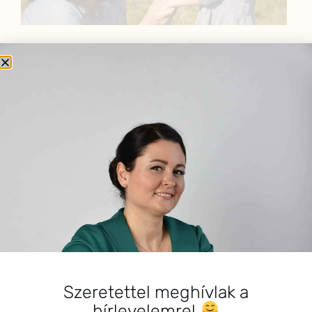
BEMUTATKOZÁS
Sziasztok! Szarvas Niki vagyok, a HerbClinic alapítója,
egészségügyi biomérnök, fitoterapeuta és édesanya.
Küldetésem a gyógynövények hatékony
alkalmazásának oktatása, a gyermekek, a nők és a
férfiak egészségének megőrzése és helyreállítása.
HÍRLEVÉL
HÍRLEVÉL FELIRATKOZÁS
*
E-mail cím
Szeretettel meghívlak a
hírlevelemre!