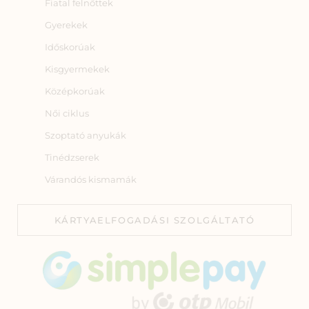
Fiatal felnőttek
Gyerekek
Időskorúak
Kisgyermekek
Középkorúak
Női ciklus
Szoptató anyukák
Tinédzserek
Várandós kismamák
KÁRTYAELFOGADÁSI SZOLGÁLTATÓ