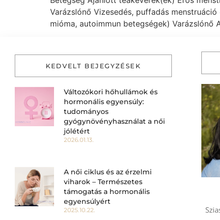
Betegség Ajánlott teakeverék(ek) Erős menst
Varázslónő Vizesedés, puffadás menstruáció e
mióma, autoimmun betegségek) Varázslónő A
KEDVELT BEJEGYZÉSEK
Változókori hőhullámok és
hormonális egyensúly:
tudományos
gyógynövényhasználat a női
jólétért
2026.01.13.
A női ciklus és az érzelmi
viharok – Természetes
támogatás a hormonális
egyensúlyért
Szia
2025.10.22.