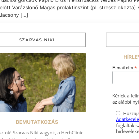
ruációs görcsök Papnő Erős menstruációs vérzés Papnő PMS
lőtt Varázslónő Magas prolaktinszint (pl. stressz okozta)
lacsony […]
SZARVAS NIKI
HÍRLE
*
E-mail cím
Kérlek a fel
az alábbi nyi
Hozzájá
Adatkezelé
BEMUTATKOZÁS
foglaltak s
sztok! Szarvas Niki vagyok, a HerbClinic