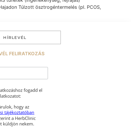
 tünetek (ingerlékenység, fejfájás)
 Hajadon Túlzott ösztrogéntermelés (pl. PCOS,
HÍRLEVÉL
VÉL FELIRATKOZÁS
iratkozáshoz fogadd el
latkozatot:
rulok, hogy az
si tájékoztatóban
zerint a HerbClinic
hírleveleket küldjön nekem.