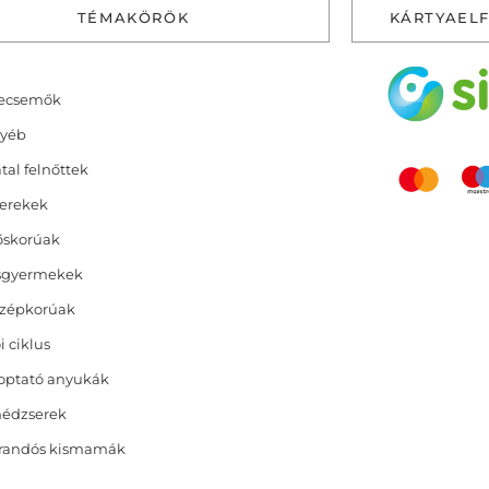
TÉMAKÖRÖK
KÁRTYAEL
ecsemők
yéb
atal felnőttek
erekek
őskorúak
sgyermekek
zépkorúak
i ciklus
optató anyukák
nédzserek
randós kismamák