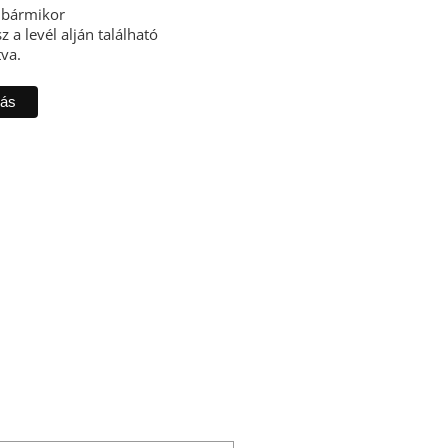
l bármikor
z a levél alján található
tva.