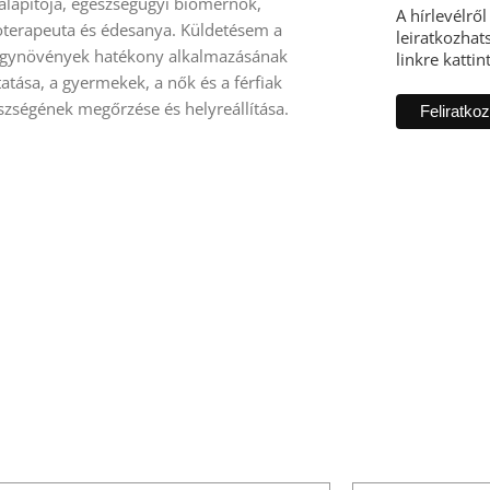
alapítója, egészségügyi biomérnök,
A hírlevélrő
toterapeuta és édesanya. Küldetésem a
leiratkozhats
gynövények hatékony alkalmazásának
linkre kattin
atása, a gyermekek, a nők és a férfiak
szségének megőrzése és helyreállítása.