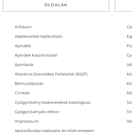
OLDALAK
A fiókom
Cs
Adatkezelési tájékoztató
Eg
Ajándék
Fi
Ajándék köszönőoldal
Gy
Ajánlások
Id
Általános Szerződési Feltételek (ÁSZF)
Ki
Bemutatkozás
Kö
Címkék
Nő
Gyógynövény teakeverékek katalógusa
Sz
Gyógynövények otthon
Ti
Impresszum
Vá
Iskolai/óvodai egészség‑ és jóllét program