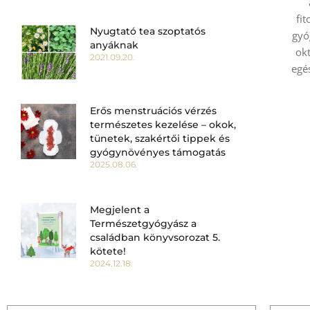
fi
Nyugtató tea szoptatós
gyó
anyáknak
okt
2021.09.20.
egé
Erős menstruációs vérzés
természetes kezelése – okok,
tünetek, szakértői tippek és
gyógynövényes támogatás
2025.08.06.
Megjelent a
Természetgyógyász a
családban könyvsorozat 5.
kötete!
2024.12.18.