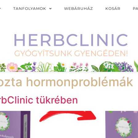
TANFOLYAMOK
WEBÁRUHÁZ
KOSÁR
P
kozta hormonproblémák
rbClinic tükrében