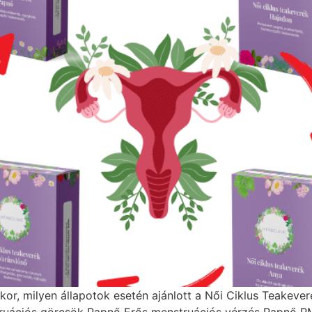
kor, milyen állapotok esetén ajánlott a Női Ciklus Teakever