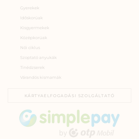
Gyerekek
Időskorúak
Kisgyermekek
Középkorúak
Női ciklus
Szoptató anyukák
Tinédzserek
Várandós kismamák
KÁRTYAELFOGADÁSI SZOLGÁLTATÓ