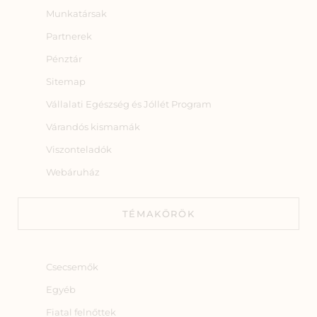
Munkatársak
Partnerek
Pénztár
Sitemap
Vállalati Egészség és Jóllét Program
Várandós kismamák
Viszonteladók
Webáruház
TÉMAKÖRÖK
Csecsemők
Egyéb
Fiatal felnőttek