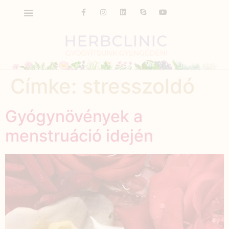
Címke:
stresszoldó
Gyógynövények a
menstruáció idején