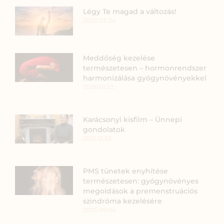
Légy Te magad a változás!
2022.03.04.
Meddőség kezelése
természetesen – hormonrendszer
harmonizálása gyógynövényekkel
2026.01.22.
Karácsonyi kisfilm – Ünnepi
gondolatok
2021.12.23.
PMS tünetek enyhítése
természetesen: gyógynövényes
megoldások a premenstruációs
szindróma kezelésére
2025.09.04.