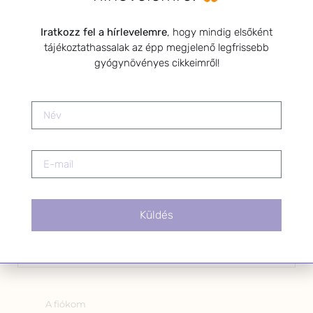
Kérlek a feliratkozáshoz fogadd el
Iratkozz fel a hírlevelemre
, hogy mindig elsőként
az alábbi nyilatkozatot:
tájékoztathassalak az épp megjelenő legfrissebb
Hozzájárulok, hogy az
gyógynövényes cikkeimről!
Adatkezelési tájékoztatóban
foglaltak szerint a HerbClinic
hírleveleket küldjön nekem.
A hírlevélről bármikor
leiratkozhatsz a levél alján található
linkre kattintva.
Küldés
OLDALAK
A fiókom