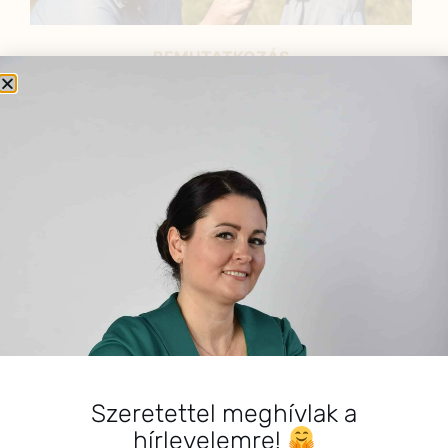
BEMUTATKOZÁS
Sziasztok! Szarvas Niki vagyok, a HerbClinic alapítója,
egészségügyi biomérnök, fitoterapeuta és édesanya.
Küldetésem a gyógynövények hatékony
alkalmazásának oktatása, a gyermekek, a nők és a
férfiak egészségének megőrzése és helyreállítása.
HÍRLEVÉL
HÍRLEVÉL FELIRATKOZÁS
*
E-mail cím
Szeretettel meghívlak a
hírlevelemre!