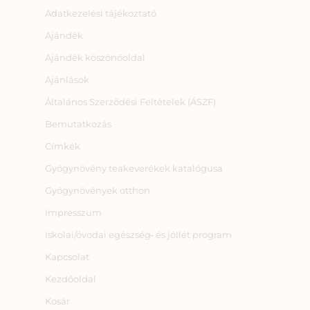
Adatkezelési tájékoztató
Ajándék
Ajándék köszönőoldal
Ajánlások
Általános Szerződési Feltételek (ÁSZF)
Bemutatkozás
Címkék
Gyógynövény teakeverékek katalógusa
Gyógynövények otthon
Impresszum
Iskolai/óvodai egészség‑ és jóllét program
Kapcsolat
Kezdőoldal
Kosár