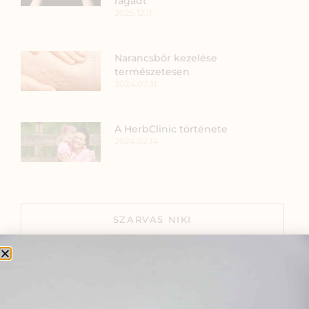
ragadt
2025.12.11.
Narancsbőr kezelése
természetesen
2024.07.31.
A HerbClinic története
2024.02.14.
SZARVAS NIKI