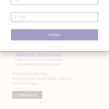
HÍRLEVÉL FELIRATKOZÁS
*
E-mail cím
Küldés
Kérlek a feliratkozáshoz fogadd el
az alábbi nyilatkozatot:
Hozzájárulok, hogy az
Adatkezelési tájékoztatóban
foglaltak szerint a HerbClinic
hírleveleket küldjön nekem.
A hírlevélről bármikor
leiratkozhatsz a levél alján található
linkre kattintva.