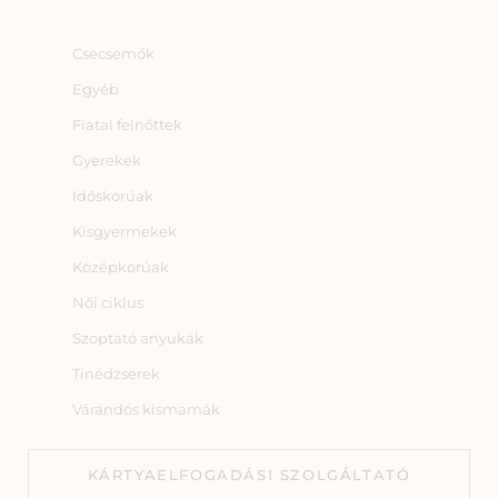
Csecsemők
Egyéb
Fiatal felnőttek
Gyerekek
Időskorúak
Kisgyermekek
Középkorúak
Női ciklus
Szoptató anyukák
Tinédzserek
Várandós kismamák
KÁRTYAELFOGADÁSI SZOLGÁLTATÓ