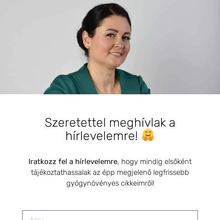
BEMUTATKOZÁS
Sziasztok! Szarvas Niki vagyok, a HerbClinic alapítója,
egészségügyi biomérnök, fitoterapeuta és édesanya.
Szeretettel meghívlak a
Küldetésem a gyógynövények hatékony
hírlevelemre!
alkalmazásának oktatása, a gyermekek, a nők és a
férfiak egészségének megőrzése és helyreállítása.
Iratkozz fel a hírlevelemre
, hogy mindig elsőként
tájékoztathassalak az épp megjelenő legfrissebb
gyógynövényes cikkeimről!
HÍRLEVÉL