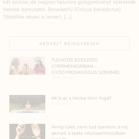
két szúrós, de nagyon hasznos gyógynövényt szeretnék
Nektek bemutatni. Benedekfű (Cnicus benedictus)
Többféle néven is ismert: […]
KEDVELT BEJEGYZÉSEK
TUDATOS EGÉSZSÉG
GYERMEKKORBAN –
GYÓGYPEDAGÓGUS SZEMMEL
2024.09.09.
Mi is az a Herba-Yoni Yoga?
2021.06.11.
Amíg túlél, nem tud szeretni: a nő,
akinek a teste vészüzemmódban