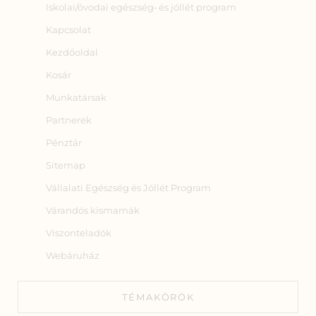
Iskolai/óvodai egészség‑ és jóllét program
Kapcsolat
Kezdőoldal
Kosár
Munkatársak
Partnerek
Pénztár
Sitemap
Vállalati Egészség és Jóllét Program
Várandós kismamák
Viszonteladók
Webáruház
TÉMAKÖRÖK