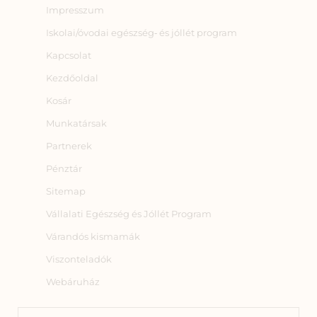
Impresszum
Iskolai/óvodai egészség‑ és jóllét program
Kapcsolat
Kezdőoldal
Kosár
Munkatársak
Partnerek
Pénztár
Sitemap
Vállalati Egészség és Jóllét Program
Várandós kismamák
Viszonteladók
Webáruház