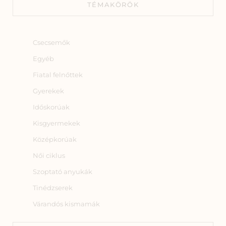
TÉMAKÖRÖK
Csecsemők
Egyéb
Fiatal felnőttek
Gyerekek
Időskorúak
Kisgyermekek
Középkorúak
Női ciklus
Szoptató anyukák
Tinédzserek
Várandós kismamák