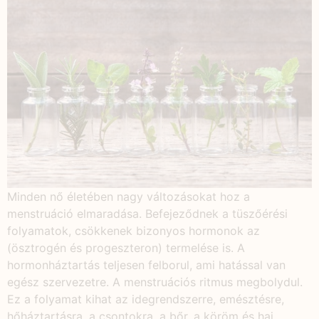
Minden nő életében nagy változásokat hoz a
menstruáció elmaradása. Befejeződnek a tüszőérési
folyamatok, csökkenek bizonyos hormonok az
(ösztrogén és progeszteron) termelése is. A
hormonháztartás teljesen felborul, ami hatással van
egész szervezetre. A menstruációs ritmus megbolydul.
Ez a folyamat kihat az idegrendszerre, emésztésre,
hőháztartásra, a csontokra, a bőr, a köröm és haj