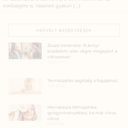
minőségére is. Valamint gyakori […]
KEDVELT BEJEGYZÉSEK
Zsuzsi története: 15 évnyi
küzdelem után végre megszűnt a
cikluszavar!
2025.01.05.
Természetes segítség a fogzáshoz
2019.05.26.
Menopauza támogatása
gyógynövényekkel, ha már nincs
ciklus
2026.01.15.