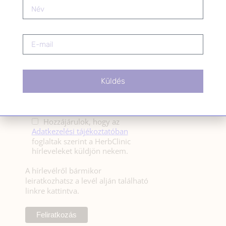
HÍRLEVÉL
HÍRLEVÉL FELIRATKOZÁS
*
E-mail cím
Küldés
Kérlek a feliratkozáshoz fogadd el
az alábbi nyilatkozatot:
Hozzájárulok, hogy az
Adatkezelési tájékoztatóban
foglaltak szerint a HerbClinic
hírleveleket küldjön nekem.
A hírlevélről bármikor
leiratkozhatsz a levél alján található
linkre kattintva.