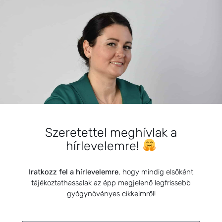
BEMUTATKOZÁS
Sziasztok! Szarvas Niki vagyok, a HerbClinic alapítója,
Szeretettel meghívlak a
egészségügyi biomérnök, fitoterapeuta és édesanya.
hírlevelemre!
Küldetésem a gyógynövények hatékony
alkalmazásának oktatása, a gyermekek, a nők és a
férfiak egészségének megőrzése és helyreállítása.
Iratkozz fel a hírlevelemre
, hogy mindig elsőként
tájékoztathassalak az épp megjelenő legfrissebb
gyógynövényes cikkeimről!