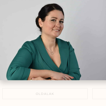
Emésztőrendszerünk
védelme gyógynövényekkel
fi
2022.01.26.
gyó
okt
egé
Könyvkritikák:
Természetgyógyász a
családban-Édesanyák
kézikönyve
2021.04.16.
Gyógynövények a
menstruáció idején
2020.07.24.
OLDALAK