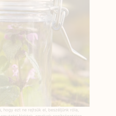
hogy ezt ne rejtsük el, beszéljünk róla,