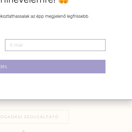
l bármikor
z a levél alján található
tva.
ékoztathassalak az épp megjelenő legfrissebb
dés
FOGADÁSI SZOLGÁLTATÓ