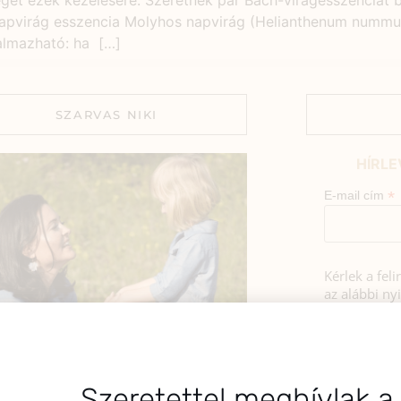
get ezek kezelésére. Szeretnék pár Bach-virágesszenciát 
 Napvirág esszencia Molyhos napvirág (Helianthenum numm
kalmazható: ha […]
SZARVAS NIKI
HÍRLE
*
E-mail cím
Kérlek a fel
az alábbi nyi
Hozzájá
Adatkezelé
BEMUTATKOZÁS
foglaltak s
sztok! Szarvas Niki vagyok, a HerbClinic
Szeretettel meghívlak a