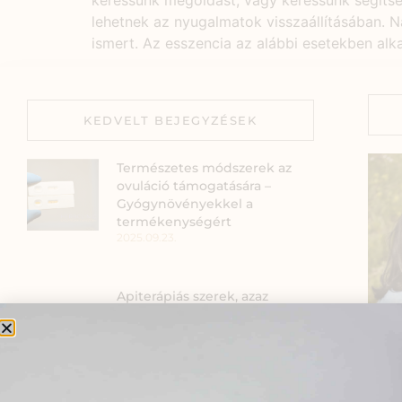
keressünk megoldást, vagy keressünk segítsé
lehetnek az nyugalmatok visszaállításában.
ismert. Az esszencia az alábbi esetekben al
KEDVELT BEJEGYZÉSEK
Természetes módszerek az
ovuláció támogatására –
Gyógynövényekkel a
termékenységért
2025.09.23.
Apiterápiás szerek, azaz
méhészeti termékek az
egészségért
2021.12.09.
Szia