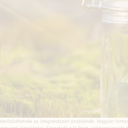
elerősödhetnek az idegrendszeri problémák. Nagyon fontos, 