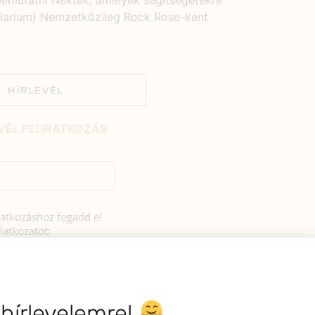
bemutatni Nektek, amelyek segítségetekre
ularium) Nemzetközileg Rock Rose-ként
HÍRLEVÉL
VÉL FELIRATKOZÁS
iratkozáshoz fogadd el
latkozatot:
rulok, hogy az
si tájékoztatóban
zerint a HerbClinic
hírleveleket küldjön nekem.
 hírlevelemre!