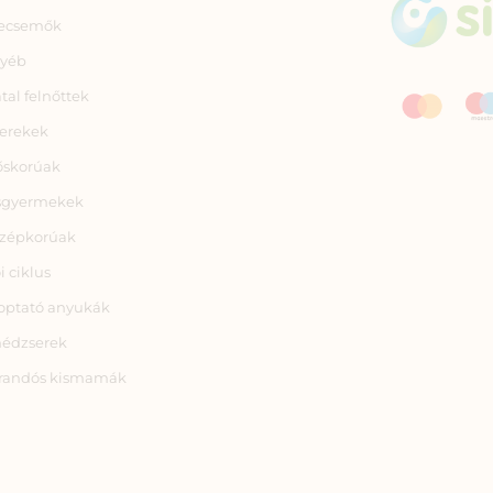
ecsemők
yéb
atal felnőttek
erekek
őskorúak
sgyermekek
zépkorúak
i ciklus
optató anyukák
nédzserek
randós kismamák