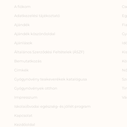
A fiókom
Cs
Adatkezelési tájékoztató
Eg
Ajándék
Fi
Ajándék köszönőoldal
Gy
Ajánlások
Id
Általános Szerződési Feltételek (ÁSZF)
Ki
Bemutatkozás
Kö
Címkék
Nő
Gyógynövény teakeverékek katalógusa
Sz
Gyógynövények otthon
Ti
Impresszum
Vá
Iskolai/óvodai egészség‑ és jóllét program
Kapcsolat
Kezdőoldal