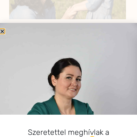
BEMUTATKOZÁS
Sziasztok! Szarvas Niki vagyok, a HerbClinic alapítója,
egészségügyi biomérnök, fitoterapeuta és édesanya.
Küldetésem a gyógynövények hatékony
alkalmazásának oktatása, a gyermekek, a nők és a
férfiak egészségének megőrzése és helyreállítása.
HÍRLEVÉL
HÍRLEVÉL FELIRATKOZÁS
*
E-mail cím
Szeretettel meghívlak a