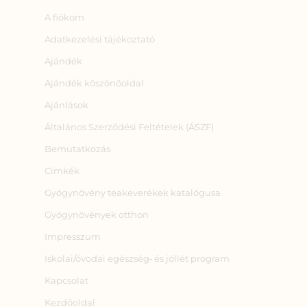
A fiókom
Adatkezelési tájékoztató
Ajándék
Ajándék köszönőoldal
Ajánlások
Általános Szerződési Feltételek (ÁSZF)
Bemutatkozás
Címkék
Gyógynövény teakeverékek katalógusa
Gyógynövények otthon
Impresszum
Iskolai/óvodai egészség‑ és jóllét program
Kapcsolat
Kezdőoldal