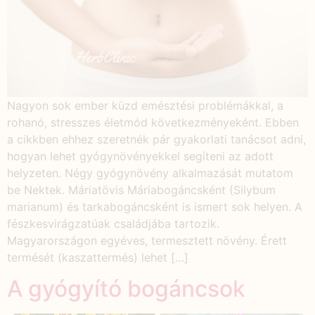
Nagyon sok ember küzd emésztési problémákkal, a
rohanó, stresszes életmód következményeként. Ebben
a cikkben ehhez szeretnék pár gyakorlati tanácsot adni,
hogyan lehet gyógynövényekkel segíteni az adott
helyzeten. Négy gyógynövény alkalmazását mutatom
be Nektek. Máriatövis Máriabogáncsként (Silybum
marianum) és tarkabogáncsként is ismert sok helyen. A
fészkesvirágzatúak családjába tartozik.
Magyarországon egyéves, termesztett növény. Érett
termését (kaszattermés) lehet […]
A gyógyító bogáncsok