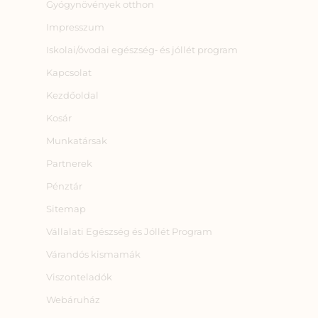
Gyógynövények otthon
Impresszum
Iskolai/óvodai egészség‑ és jóllét program
Kapcsolat
Kezdőoldal
Kosár
Munkatársak
Partnerek
Pénztár
Sitemap
Vállalati Egészség és Jóllét Program
Várandós kismamák
Viszonteladók
Webáruház