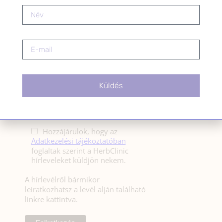
HÍRLEVÉL
HÍRLEVÉL FELIRATKOZÁS
*
E-mail cím
Küldés
Kérlek a feliratkozáshoz fogadd el
az alábbi nyilatkozatot:
Hozzájárulok, hogy az
Adatkezelési tájékoztatóban
foglaltak szerint a HerbClinic
hírleveleket küldjön nekem.
A hírlevélről bármikor
leiratkozhatsz a levél alján található
linkre kattintva.