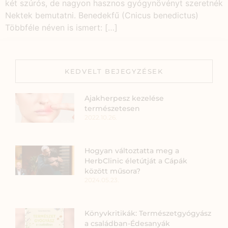
két szúrós, de nagyon hasznos gyógynövényt szeretnék
Nektek bemutatni. Benedekfű (Cnicus benedictus)
Többféle néven is ismert: […]
KEDVELT BEJEGYZÉSEK
Ajakherpesz kezelése
természetesen
2022.10.26.
Hogyan változtatta meg a
HerbClinic életútját a Cápák
között műsora?
2024.05.23.
Könyvkritikák: Természetgyógyász
a családban-Édesanyák