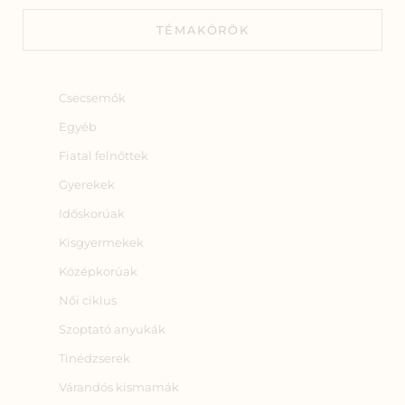
TÉMAKÖRÖK
Csecsemők
Egyéb
Fiatal felnőttek
Gyerekek
Időskorúak
Kisgyermekek
Középkorúak
Női ciklus
Szoptató anyukák
Tinédzserek
Várandós kismamák