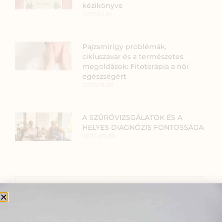
kézikönyve
2021.04.16.
Pajzsmirigy problémák,
cikluszavar és a természetes
megoldások: Fitoterápia a női
egészségért
2026.01.08.
A SZŰRŐVIZSGÁLATOK ÉS A
HELYES DIAGNÓZIS FONTOSSÁGA
2024.09.09.
SZARVAS NIKI