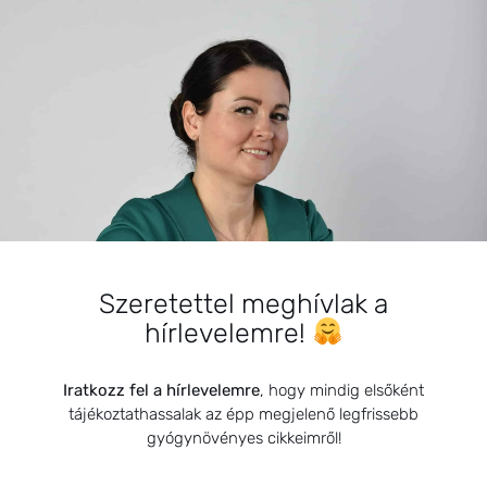
BEMUTATKOZÁS
Sziasztok! Szarvas Niki vagyok, a HerbClinic alapítója,
Szeretettel meghívlak a
egészségügyi biomérnök, fitoterapeuta és édesanya.
hírlevelemre!
Küldetésem a gyógynövények hatékony
alkalmazásának oktatása, a gyermekek, a nők és a
Iratkozz fel a hírlevelemre
, hogy mindig elsőként
férfiak egészségének megőrzése és helyreállítása.
tájékoztathassalak az épp megjelenő legfrissebb
gyógynövényes cikkeimről!