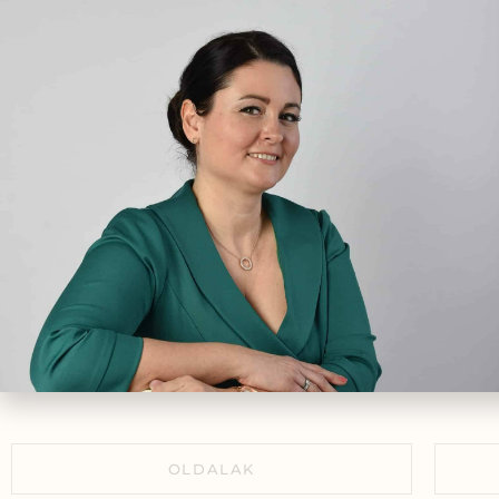
A Sakk, az agy ideggyógyásza
fi
2024.09.30.
gyó
okt
egé
Az ovuláció támogatása
természetes módszerekkel
2021.02.01.
Vizesedés és puffadás
menstruáció előtt – A női
ciklus egyik leggyakoribb
tünete
2025.09.05.
OLDALAK