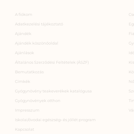
A fiókom
Cs
Adatkezelési tájékoztató
Eg
Ajándék
Fi
Ajándék köszönőoldal
Gy
Ajánlások
Id
Általános Szerződési Feltételek (ÁSZF)
Ki
Bemutatkozás
Kö
Címkék
Nő
Gyógynövény teakeverékek katalógusa
Sz
Gyógynövények otthon
Ti
Impresszum
Vá
Iskolai/óvodai egészség‑ és jóllét program
Kapcsolat