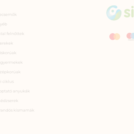
ecsemők
yéb
atal felnőttek
erekek
őskorúak
sgyermekek
zépkorúak
i ciklus
optató anyukák
nédzserek
randós kismamák