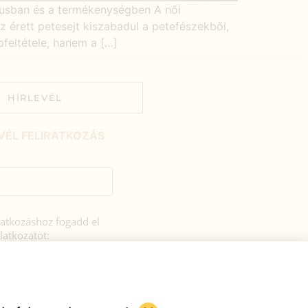
lusban és a termékenységben A női
z érett petesejt kiszabadul a petefészekből,
feltétele, hanem a […]
HÍRLEVÉL
VÉL FELIRATKOZÁS
iratkozáshoz fogadd el
latkozatot:
rulok, hogy az
si tájékoztatóban
zerint a HerbClinic
hírleveleket küldjön nekem.