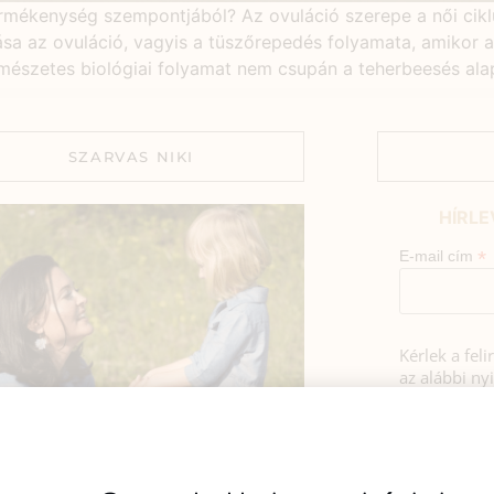
ermékenység szempontjából? Az ovuláció szerepe a női cik
ása az ovuláció, vagyis a tüszőrepedés folyamata, amikor a
mészetes biológiai folyamat nem csupán a teherbeesés alap
SZARVAS NIKI
HÍRLE
*
E-mail cím
Kérlek a fel
az alábbi nyi
Hozzájá
Adatkezelé
BEMUTATKOZÁS
foglaltak s
sztok! Szarvas Niki vagyok, a HerbClinic