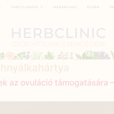
TANFOLYAMOK
WEBÁRUHÁZ
KOSÁR
P
hnyálkahártya
k az ovuláció támogatására 