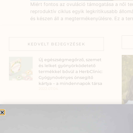
Miért fontos az ovuláció támogatása a női t
reproduktív ciklus egyik legkritikusabb állom
és készen áll a megtermékenyülésre. Ez a ter
KEDVELT BEJEGYZÉSEK
Új egészségmegőrző, szemet
és lelket gyönyörködetető
termékkel bővül a HerbClinic:
Gyógynövényes önsegítő
kártya – a mindennapok társa
2022.07.04.
Mennyit ér az Egészséged?
2025.06.02.
Szia