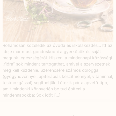
Rohamosan közeledik az óvoda és iskolakezdés… Itt az
ideje már most gondoskodni a gyerkőcök és saját
magunk egészségéről. Hiszen, a mindennapi közösségi
„flóra” sok mindent tartogathat, amivel a szervezetnek
meg kell küzdenie. Szerencsére számos dologgal
(gyógynövénnyel, apiterápiás készítménnyel, vitaminnal,
testmozgással) segíthetjük. Létezik pár alapvető tipp,
amit mindenki könnyedén be tud építeni a
mindennapokba: Sok időt […]