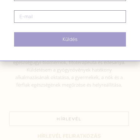
Küldés
BEMUTATKOZÁS
Sziasztok! Szarvas Niki vagyok, a HerbClinic alapítója,
egészségügyi biomérnök, fitoterapeuta és édesanya.
Küldetésem a gyógynövények hatékony
alkalmazásának oktatása, a gyermekek, a nők és a
férfiak egészségének megőrzése és helyreállítása.
HÍRLEVÉL
HÍRLEVÉL FELIRATKOZÁS