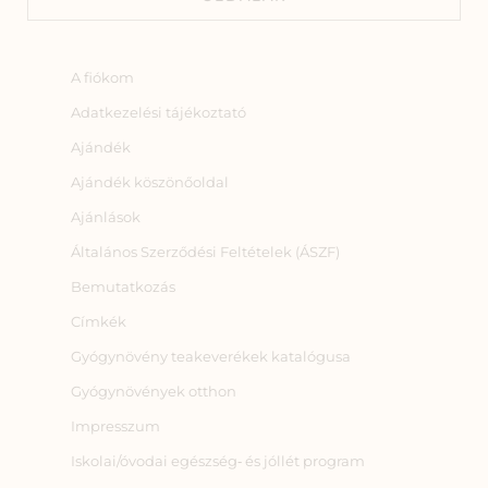
A fiókom
Adatkezelési tájékoztató
Ajándék
Ajándék köszönőoldal
Ajánlások
Általános Szerződési Feltételek (ÁSZF)
Bemutatkozás
Címkék
Gyógynövény teakeverékek katalógusa
Gyógynövények otthon
Impresszum
Iskolai/óvodai egészség‑ és jóllét program