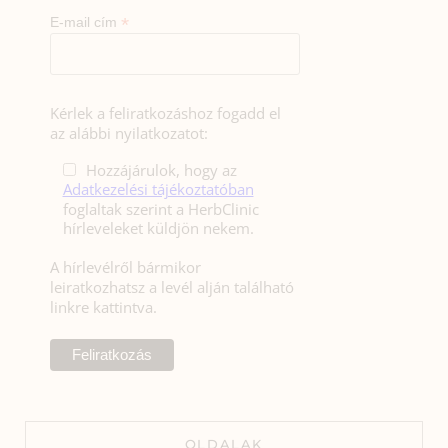
*
E-mail cím
Kérlek a feliratkozáshoz fogadd el
az alábbi nyilatkozatot:
Hozzájárulok, hogy az
Adatkezelési tájékoztatóban
foglaltak szerint a HerbClinic
hírleveleket küldjön nekem.
A hírlevélről bármikor
leiratkozhatsz a levél alján található
linkre kattintva.
OLDALAK