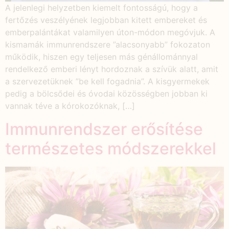
A jelenlegi helyzetben kiemelt fontosságú, hogy a
fertőzés veszélyének legjobban kitett embereket és
emberpalántákat valamilyen úton-módon megóvjuk. A
kismamák immunrendszere ”alacsonyabb” fokozaton
működik, hiszen egy teljesen más génállománnyal
rendelkező emberi lényt hordoznak a szívük alatt, amit
a szervezetüknek ”be kell fogadnia”. A kisgyermekek
pedig a bölcsődei és óvodai közösségben jobban ki
vannak téve a kórokozóknak, […]
Immunrendszer erősítése
természetes módszerekkel