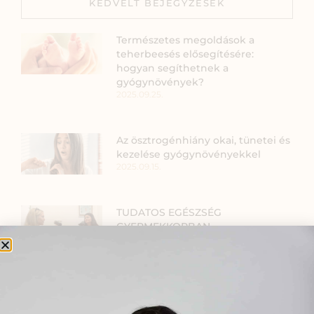
KEDVELT BEJEGYZÉSEK
Természetes megoldások a
teherbeesés elősegítésére:
hogyan segíthetnek a
gyógynövények?
2025.09.25.
Az ösztrogénhiány okai, tünetei és
kezelése gyógynövényekkel
2025.09.15.
TUDATOS EGÉSZSÉG
GYERMEKKORBAN –
GYÓGYPEDAGÓGUS SZEMMEL
2024.09.09.
Pajzsmirigy problémák,
cikluszavar és a természetes