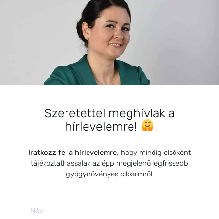
megoldások: Fitoterápia a női
egészségért
2026.01.08.
Az anyatej termelődésének
serkentése természetes
módszerekkel
2019.05.19.
Szeretettel meghívlak a
hírlevelemre!
SZARVAS NIKI
Iratkozz fel a hírlevelemre
, hogy mindig elsőként
tájékoztathassalak az épp megjelenő legfrissebb
gyógynövényes cikkeimről!