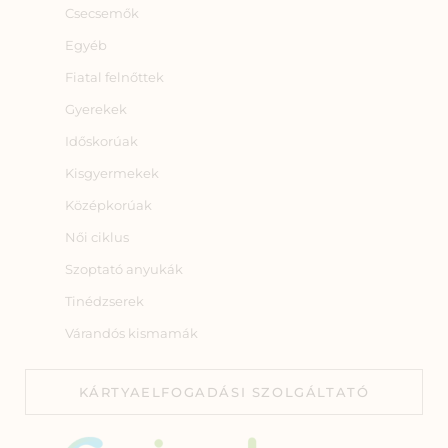
Csecsemők
Egyéb
Fiatal felnőttek
Gyerekek
Időskorúak
Kisgyermekek
Középkorúak
Női ciklus
Szoptató anyukák
Tinédzserek
Várandós kismamák
KÁRTYAELFOGADÁSI SZOLGÁLTATÓ