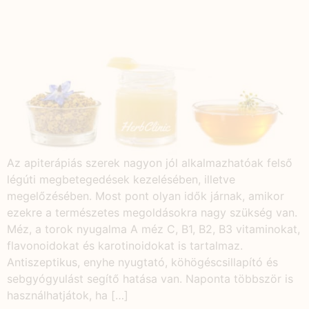
Az apiterápiás szerek nagyon jól alkalmazhatóak felső
légúti megbetegedések kezelésében, illetve
megelőzésében. Most pont olyan idők járnak, amikor
ezekre a természetes megoldásokra nagy szükség van.
Méz, a torok nyugalma A méz C, B1, B2, B3 vitaminokat,
flavonoidokat és karotinoidokat is tartalmaz.
Antiszeptikus, enyhe nyugtató, köhögéscsillapító és
sebgyógyulást segítő hatása van. Naponta többször is
használhatjátok, ha […]