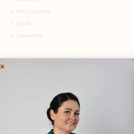
Fiatal felnőttek
Egyéb
Csecsemők
KEDVELT BEJEGYZÉSEK
Öt tibeti rítus
2021.07.06.
Viselj gyógynövényt