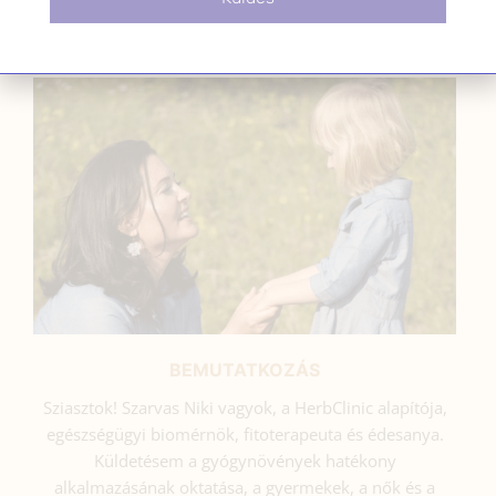
SZARVAS NIKI
BEMUTATKOZÁS
Sziasztok! Szarvas Niki vagyok, a HerbClinic alapítója,
egészségügyi biomérnök, fitoterapeuta és édesanya.
Küldetésem a gyógynövények hatékony
alkalmazásának oktatása, a gyermekek, a nők és a