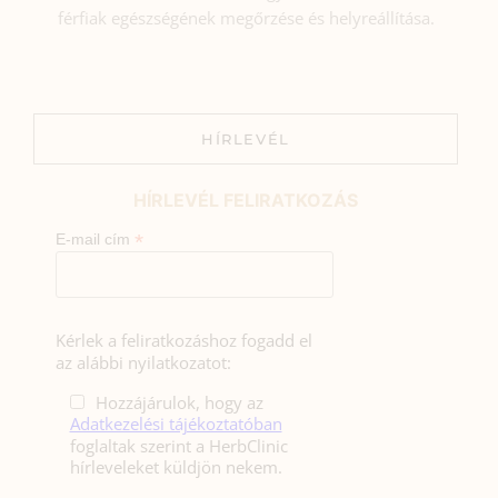
férfiak egészségének megőrzése és helyreállítása.
HÍRLEVÉL
HÍRLEVÉL FELIRATKOZÁS
*
E-mail cím
Kérlek a feliratkozáshoz fogadd el
az alábbi nyilatkozatot:
Hozzájárulok, hogy az
Adatkezelési tájékoztatóban
foglaltak szerint a HerbClinic
hírleveleket küldjön nekem.