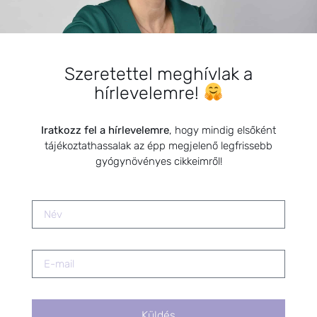
mindennap!..munkában vagy séta
közben, Te döntesz.
2024.11.20.
Szeretettel meghívlak a
Az ovuláció támogatása
hírlevelemre!
természetes módszerekkel
2021.02.01.
Iratkozz fel a hírlevelemre
, hogy mindig elsőként
tájékoztathassalak az épp megjelenő legfrissebb
Dió, az egészség őre
gyógynövényes cikkeimről!
2021.12.11.
Hasmenéssel és hányással járó
megbetegedések kezelése
gyógynövényekkel
2019.06.30.
Küldés