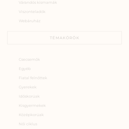
Várandós kismamák
Viszonteladók
Webáruház
TÉMAKÖRÖK
Csecsemők
Egyéb
Fiatal felnőttek
Gyerekek
Időskorúak
Kisgyermekek
Középkorúak
Női ciklus