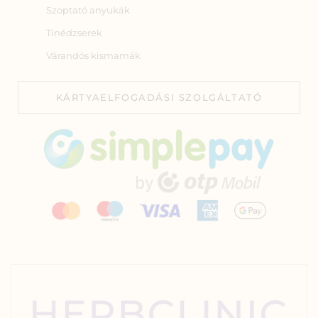
Szoptató anyukák
Tinédzserek
Várandós kismamák
KÁRTYAELFOGADÁSI SZOLGÁLTATÓ