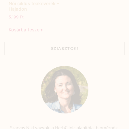
Női ciklus teakeverék –
Hajadon
5.199
Ft
Kosárba teszem
SZIASZTOK!
Szarvas Niki vagyok, a HerbClinic alapítója, biomérnök,