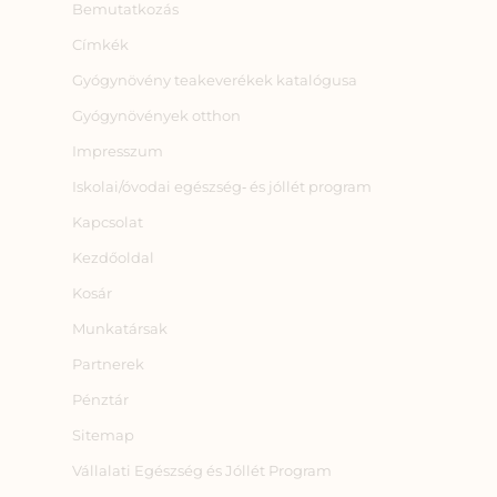
Bemutatkozás
Címkék
Gyógynövény teakeverékek katalógusa
Gyógynövények otthon
Impresszum
Iskolai/óvodai egészség‑ és jóllét program
Kapcsolat
Kezdőoldal
Kosár
Munkatársak
Partnerek
Pénztár
Sitemap
Vállalati Egészség és Jóllét Program