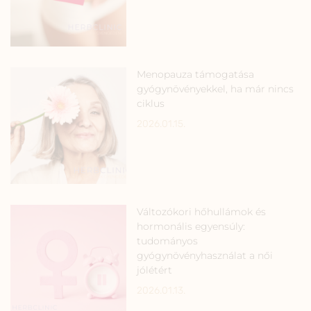
Menopauza támogatása
gyógynövényekkel, ha már nincs
ciklus
2026.01.15.
Változókori hőhullámok és
hormonális egyensúly:
tudományos
gyógynövényhasználat a női
jólétért
2026.01.13.