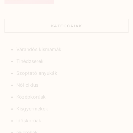
KATEGÓRIÁK
Várandós kismamák
Tinédzserek
Szoptató anyukák
Női ciklus
Középkorúak
Kisgyermekek
Időskorúak
Gyerekek