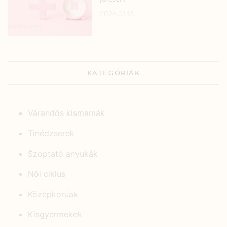
2026.01.13.
KATEGÓRIÁK
Várandós kismamák
Tinédzserek
Szoptató anyukák
Női ciklus
Középkorúak
Kisgyermekek