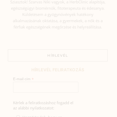
Sziasztok! Szarvas Niki vagyok, a HerbClinic alapítója,
egészségügyi biomérnök, fitoterapeuta és édesanya.
Küldetésem a gyógynövények hatékony
alkalmazásának oktatása, a gyermekek, a nők és a
férfiak egészségének megőrzése és helyreállítása.
HÍRLEVÉL
HÍRLEVÉL FELIRATKOZÁS
*
E-mail cím
Kérlek a feliratkozáshoz fogadd el
az alábbi nyilatkozatot: