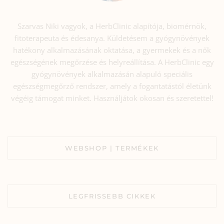
Szarvas Niki vagyok, a HerbClinic alapítója, biomérnök,
fitoterapeuta és édesanya. Küldetésem a gyógynövények
hatékony alkalmazásának oktatása, a gyermekek és a nők
egészségének megőrzése és helyreállítása. A HerbClinic egy
gyógynövények alkalmazásán alapuló speciális
egészségmegőrző rendszer, amely a fogantatástól életünk
végéig támogat minket. Használjátok okosan és szeretettel!
WEBSHOP | TERMÉKEK
LEGFRISSEBB CIKKEK