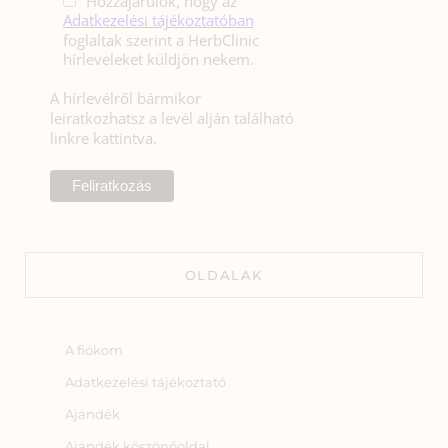
Hozzájárulok, hogy az
Adatkezelési tájékoztatóban
foglaltak szerint a HerbClinic
hírleveleket küldjön nekem.
A hírlevélről bármikor
leiratkozhatsz a levél alján található
linkre kattintva.
OLDALAK
A fiókom
Adatkezelési tájékoztató
Ajándék
Ajándék köszönőoldal