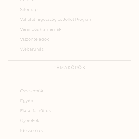
Sitemap
Vállalati Egészség és Jóllét Program
Várandós kismamák
Viszonteladók
Webáruház
TÉMAKÖRÖK
Csecsemők
Egyéb
Fiatal felnőttek
Gyerekek
Időskorúak