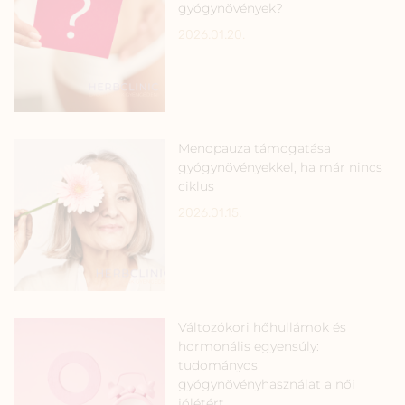
gyógynövények?
2026.01.20.
Menopauza támogatása
gyógynövényekkel, ha már nincs
ciklus
2026.01.15.
Változókori hőhullámok és
hormonális egyensúly:
tudományos
gyógynövényhasználat a női
jólétért