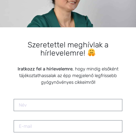
gyógynövények?
2025.09.25.
Magas ösztrogénszint
csökkentése természetes
Szeretettel meghívlak a
módszerekkel
2025.09.10.
hírlevelemre!
Termékenység kézikönyve
Iratkozz fel a hírlevelemre
, hogy mindig elsőként
könyvbemutató
tájékoztathassalak az épp megjelenő legfrissebb
2023.05.19.
gyógynövényes cikkeimről!
Apiterápiás szerek, azaz méhészeti
termékek az egészségért
2021.12.09.
Dió, az egészség őre