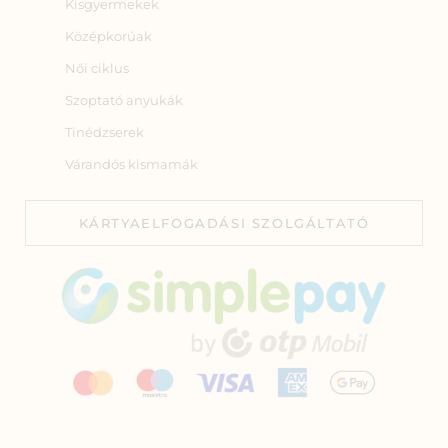
Kisgyermekek
Középkorúak
Női ciklus
Szoptató anyukák
Tinédzserek
Várandós kismamák
KÁRTYAELFOGADÁSI SZOLGÁLTATÓ