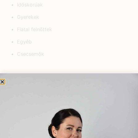
Időskorúak
Gyerekek
Fiatal felnőttek
Egyéb
Csecsemők
KEDVELT BEJEGYZÉSEK
Természetes megoldások a
teherbeesés elősegítésére:
hogyan segíthetnek a