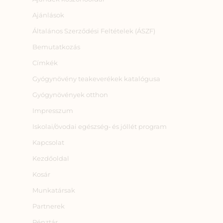
Ajánlások
Általános Szerződési Feltételek (ÁSZF)
Bemutatkozás
Címkék
Gyógynövény teakeverékek katalógusa
Gyógynövények otthon
Impresszum
Iskolai/óvodai egészség‑ és jóllét program
Kapcsolat
Kezdőoldal
Kosár
Munkatársak
Partnerek
Pénztár