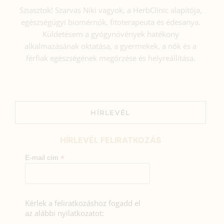
Sziasztok! Szarvas Niki vagyok, a HerbClinic alapítója,
egészségügyi biomérnök, fitoterapeuta és édesanya.
Küldetésem a gyógynövények hatékony
alkalmazásának oktatása, a gyermekek, a nők és a
férfiak egészségének megőrzése és helyreállítása.
HÍRLEVÉL
HÍRLEVÉL FELIRATKOZÁS
*
E-mail cím
Kérlek a feliratkozáshoz fogadd el
az alábbi nyilatkozatot: