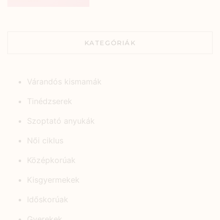
KATEGÓRIÁK
Várandós kismamák
Tinédzserek
Szoptató anyukák
Női ciklus
Középkorúak
Kisgyermekek
Időskorúak
Gyerekek