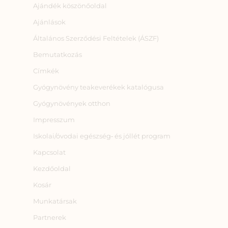
Ajándék köszönőoldal
Ajánlások
Általános Szerződési Feltételek (ÁSZF)
Bemutatkozás
Címkék
Gyógynövény teakeverékek katalógusa
Gyógynövények otthon
Impresszum
Iskolai/óvodai egészség‑ és jóllét program
Kapcsolat
Kezdőoldal
Kosár
Munkatársak
Partnerek