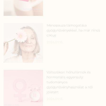
Menopauza támogatása
gyógynövényekkel, ha már nincs
ciklus
2026.01.15.
Változókori hőhullámok és
hormonális egyensúly:
tudományos
gyógynövényhasználat a női
jólétért
2026.01.13.