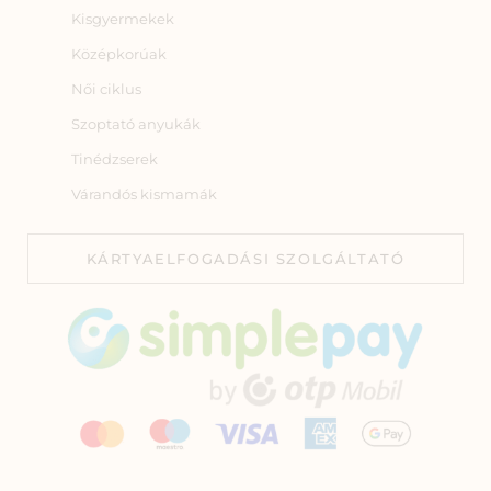
Kisgyermekek
Középkorúak
Női ciklus
Szoptató anyukák
Tinédzserek
Várandós kismamák
KÁRTYAELFOGADÁSI SZOLGÁLTATÓ