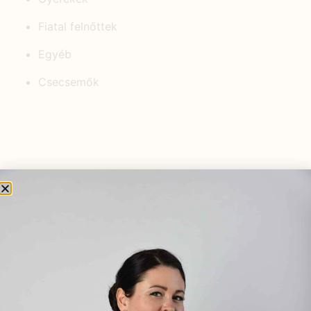
Fiatal felnőttek
Egyéb
Csecsemők
KEDVELT BEJEGYZÉSEK
Hogyan kezeld az erős
menstruációs vérzést
gyógynövényekkel?
2025.12.09.