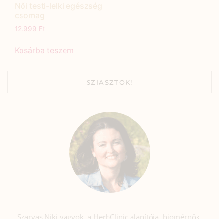
Női testi-lelki egészség
csomag
12.999
Ft
Kosárba teszem
SZIASZTOK!
Szarvas Niki vagyok, a HerbClinic alapítója, biomérnök,