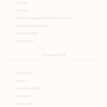
Pénztár
Sitemap
Vállalati Egészség és Jóllét Program
Várandós kismamák
Viszonteladók
Webáruház
TÉMAKÖRÖK
Csecsemők
Egyéb
Fiatal felnőttek
Gyerekek
Időskorúak