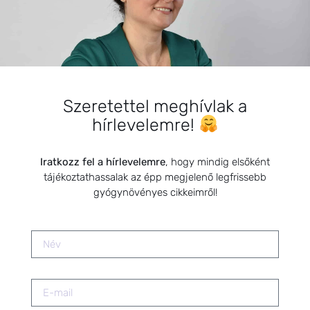
Új egészségmegőrző, szemet és
lelket gyönyörködetető
termékkel bővül a HerbClinic:
Gyógynövényes önsegítő kártya –
a mindennapok társa
2022.07.04.
Szeretettel meghívlak a
hírlevelemre!
Emésztőrendszerünk védelme
gyógynövényekkel
2022.01.26.
Iratkozz fel a hírlevelemre
, hogy mindig elsőként
tájékoztathassalak az épp megjelenő legfrissebb
gyógynövényes cikkeimről!
Termékenység kézikönyve
könyvbemutató
2023.05.19.
Természetes módszerek az
ovuláció támogatására –
Gyógynövényekkel a