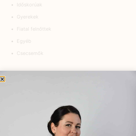
Időskorúak
Gyerekek
Fiatal felnőttek
Egyéb
Csecsemők
KEDVELT BEJEGYZÉSEK
Hogyan kezeld az erős
menstruációs vérzést
gyógynövényekkel?