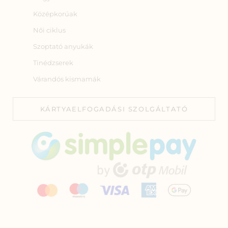
Középkorúak
Női ciklus
Szoptató anyukák
Tinédzserek
Várandós kismamák
KÁRTYAELFOGADÁSI SZOLGÁLTATÓ