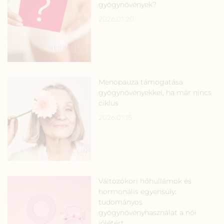
gyógynövények?
2026.01.20.
Menopauza támogatása
gyógynövényekkel, ha már nincs
ciklus
2026.01.15.
Változókori hőhullámok és
hormonális egyensúly:
tudományos
gyógynövényhasználat a női
jólétért