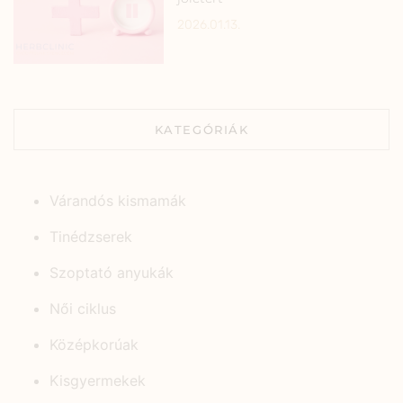
2026.01.13.
KATEGÓRIÁK
Várandós kismamák
Tinédzserek
Szoptató anyukák
Női ciklus
Középkorúak
Kisgyermekek