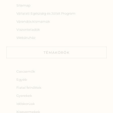
Sitemap
Vállalati Egészség és Jóllét Program
Várandós kismamák
Viszonteladók
Webáruház
TÉMAKÖRÖK
Csecsemők
Egyéb
Fiatal felnőttek
Gyerekek
Időskorúak
Kisgyermekek