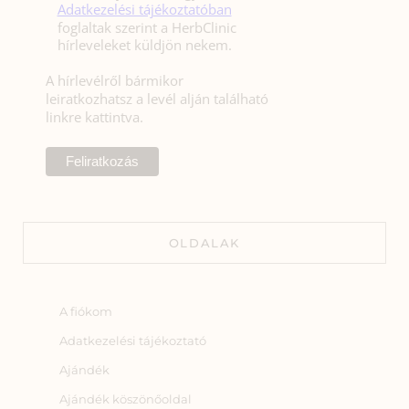
Adatkezelési tájékoztatóban
foglaltak szerint a HerbClinic
hírleveleket küldjön nekem.
A hírlevélről bármikor
leiratkozhatsz a levél alján található
linkre kattintva.
OLDALAK
A fiókom
Adatkezelési tájékoztató
Ajándék
Ajándék köszönőoldal