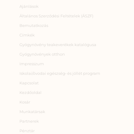
Ajánlások
Általános Szerződési Feltételek (ÁSZF)
Bemutatkozás
Címkék
Gyógynövény teakeverékek katalógusa
Gyógynövények otthon
Impresszum
Iskolai/óvodai egészség‑ és jóllét program
Kapcsolat
Kezdőoldal
Kosár
Munkatársak
Partnerek
Pénztár