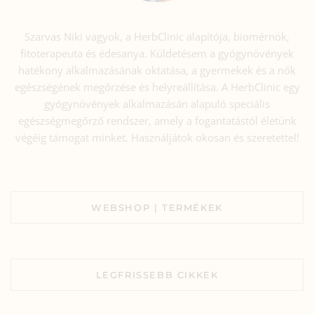
Szarvas Niki vagyok, a HerbClinic alapítója, biomérnök,
fitoterapeuta és édesanya. Küldetésem a gyógynövények
hatékony alkalmazásának oktatása, a gyermekek és a nők
egészségének megőrzése és helyreállítása. A HerbClinic egy
gyógynövények alkalmazásán alapuló speciális
egészségmegőrző rendszer, amely a fogantatástól életünk
végéig támogat minket. Használjátok okosan és szeretettel!
WEBSHOP | TERMÉKEK
LEGFRISSEBB CIKKEK